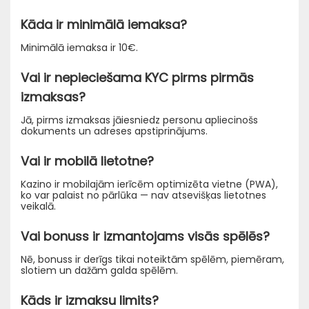
Kāda ir minimālā iemaksa?
Minimālā iemaksa ir 10€.
Vai ir nepieciešama KYC pirms pirmās
izmaksas?
Jā, pirms izmaksas jāiesniedz personu apliecinošs
dokuments un adreses apstiprinājums.
Vai ir mobilā lietotne?
Kazino ir mobilajām ierīcēm optimizēta vietne (PWA),
ko var palaist no pārlūka — nav atsevišķas lietotnes
veikalā.
Vai bonuss ir izmantojams visās spēlēs?
Nē, bonuss ir derīgs tikai noteiktām spēlēm, piemēram,
slotiem un dažām galda spēlēm.
Kāds ir izmaksu limits?