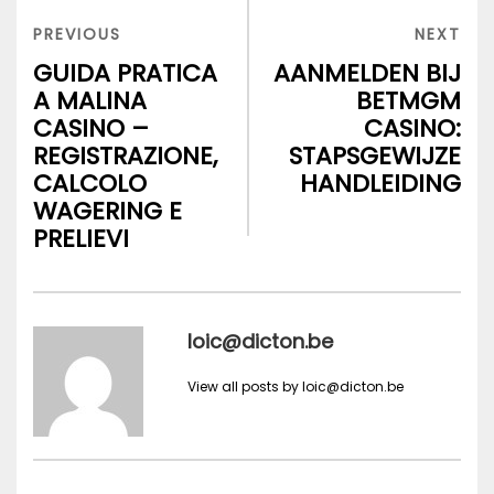
de
PREVIOUS
NEX
PREVIOUS
NEXT
POST
POS
l’article
GUIDA PRATICA
AANMELDEN BIJ
A MALINA
BETMGM
CASINO –
CASINO:
REGISTRAZIONE,
STAPSGEWIJZE
CALCOLO
HANDLEIDING
WAGERING E
PRELIEVI
loic@dicton.be
View all posts by loic@dicton.be