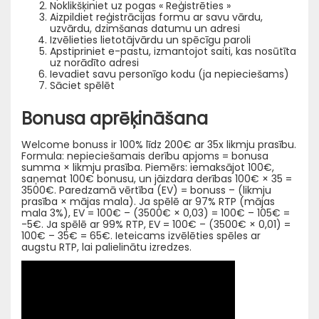
Noklikšķiniet uz pogas « Reģistrēties »
Aizpildiet reģistrācijas formu ar savu vārdu,
uzvārdu, dzimšanas datumu un adresi
Izvēlieties lietotājvārdu un spēcīgu paroli
Apstipriniet e-pastu, izmantojot saiti, kas nosūtīta
uz norādīto adresi
Ievadiet savu personīgo kodu (ja nepieciešams)
Sāciet spēlēt
Bonusa aprēķināšana
Welcome bonuss ir 100% līdz 200€ ar 35x likmju prasību.
Formula: nepieciešamais derību apjoms = bonusa
summa × likmju prasība. Piemērs: iemaksājot 100€,
saņemat 100€ bonusu, un jāizdara derības 100€ × 35 =
3500€. Paredzamā vērtība (EV) = bonuss – (likmju
prasība × mājas mala). Ja spēlē ar 97% RTP (mājas
mala 3%), EV = 100€ – (3500€ × 0,03) = 100€ – 105€ =
-5€. Ja spēlē ar 99% RTP, EV = 100€ – (3500€ × 0,01) =
100€ – 35€ = 65€. Ieteicams izvēlēties spēles ar
augstu RTP, lai palielinātu izredzes.