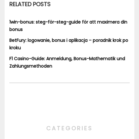
RELATED POSTS
1win-bonus: steg-för-steg-guide för att maximera din
bonus
BetFury: logowanie, bonus i aplikacja – poradnik krok po
kroku
F1 Casino-Guide: Anmeldung, Bonus-Mathematik und
Zahlungsmethoden
CATEGORIES