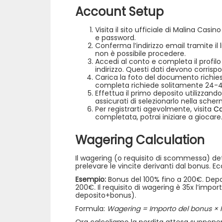
Account Setup
Visita il sito ufficiale di Malina Casin
e password.
Conferma l’indirizzo email tramite il 
non è possibile procedere.
Accedi al conto e completa il profi
indirizzo. Questi dati devono corris
Carica la foto del documento richies
completa richiede solitamente 24-48 
Effettua il primo deposito utilizzando
assicurati di selezionarlo nella sche
Per registrarti agevolmente, visita
Ca
completata, potrai iniziare a giocare
Wagering Calculation
Il wagering (o requisito di scommessa) de
prelevare le vincite derivanti dal bonus. 
Esempio:
Bonus del 100% fino a 200€. Deposi
200€. Il requisito di wagering è 35x l’impor
deposito+bonus).
Formula:
Wagering = Importo del bonus × M