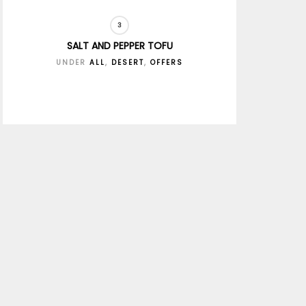
SALT AND PEPPER TOFU
UNDER
ALL
,
DESERT
,
OFFERS