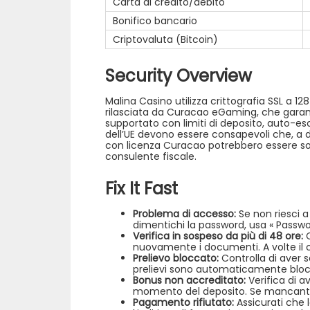
Carta di credito/debito
Bonifico bancario
Criptovaluta (Bitcoin)
Security Overview
Malina Casino utilizza crittografia SSL a 128 
rilasciata da Curacao eGaming, che garantis
supportato con limiti di deposito, auto-esc
dell’UE devono essere consapevoli che, a d
con licenza Curacao potrebbero essere sog
consulente fiscale.
Fix It Fast
Problema di accesso:
Se non riesci a 
dimentichi la password, usa « Passwo
Verifica in sospeso da più di 48 ore:
C
nuovamente i documenti. A volte il
Prelievo bloccato:
Controlla di aver so
prelievi sono automaticamente bloc
Bonus non accreditato:
Verifica di av
momento del deposito. Se mancante,
Pagamento rifiutato:
Assicurati che l