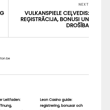
NEXT
NEXT
POST
OG
VULKANSPIELE CEĻVEDIS:
REĢISTRĀCIJA, BONUSI UN
DROŠĪBA
cton.be
er Leitfaden:
Leon Casino guide:
ffnung,
registrering, bonusar och