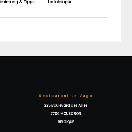
imierung & Tipps
betalningar
Restaurant Le Vugo
225,Boulevard des Alliés
7700 MOUSCRON
BELGIQUE