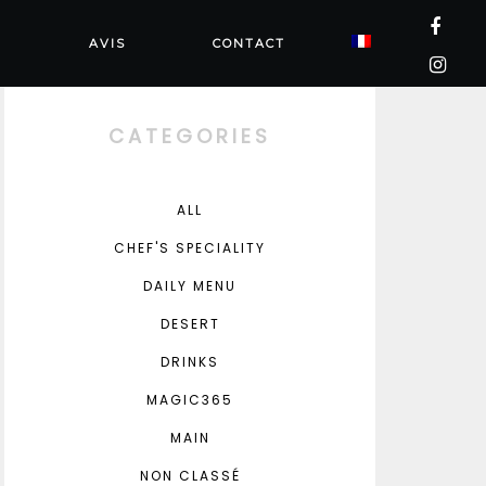
N
AVIS
CONTACT
CATEGORIES
ALL
CHEF'S SPECIALITY
DAILY MENU
DESERT
DRINKS
MAGIC365
MAIN
NON CLASSÉ