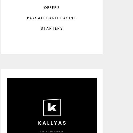
OFFERS
PAYSAFECARD CASINO
STARTERS