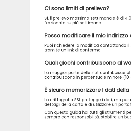
Ci sono limiti di prelievo?
Sì, il prelievo massimo settimanale è di 4.0
frazionato su più settimane.
Posso modificare il mio indirizzo
Puoi richiedere la modifica contattando il 
tramite un link di conferma.
Quali giochi contribuiscono al w
La maggior parte delle slot contribuisce a
contribuiscono in percentuale minore (10-20
È sicuro memorizzare i dati della 
La crittografia SSL protegge i dati, ma per 
dettagli della carta e di utilizzare un porta
Con questa guida hai tutti gli strumenti per
sempre con responsabilità, stabilire un budg
Navigation