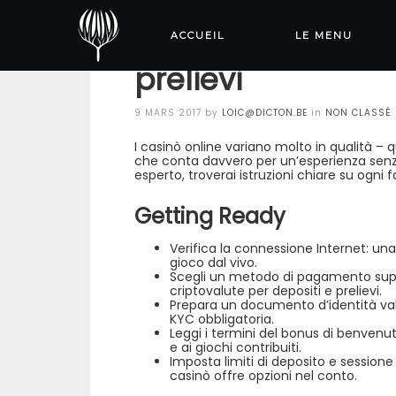
Guida pratica a 
Registrazione, ca
ACCUEIL
LE MENU
prelievi
Posted
9 MARS 2017
by
LOIC@DICTON.BE
in
NON CLASSÉ
on
I casinò online variano molto in qualità – q
che conta davvero per un’esperienza senza
esperto, troverai istruzioni chiare su ogni f
Getting Ready
Verifica la connessione Internet: una
gioco dal vivo.
Scegli un metodo di pagamento suppor
criptovalute per depositi e prelievi.
Prepara un documento d’identità vali
KYC obbligatoria.
Leggi i termini del bonus di benvenu
e ai giochi contribuiti.
Imposta limiti di deposito e sessione
casinò offre opzioni nel conto.