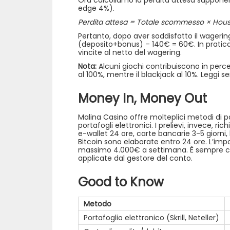
Ora calcoliamo la perdita attesa suppone
edge 4%).
Perdita attesa = Totale scommesso × Hou
Pertanto, dopo aver soddisfatto il wagering
(deposito+bonus) – 140€ = 60€. In pratica,
vincite al netto del wagering.
Nota:
Alcuni giochi contribuiscono in perce
al 100%, mentre il blackjack al 10%. Leggi s
Money In, Money Out
Malina Casino offre molteplici metodi di p
portafogli elettronici. I prelievi, invece, r
e-wallet 24 ore, carte bancarie 3-5 giorni,
Bitcoin sono elaborate entro 24 ore. L’im
massimo 4.000€ a settimana. È sempre con
applicate dal gestore del conto.
Good to Know
Metodo
Portafoglio elettronico (Skrill, Neteller)