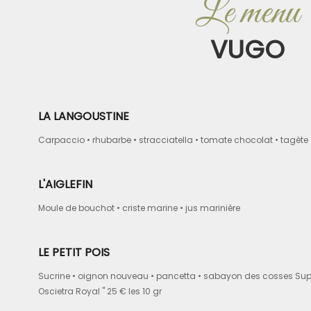
Le menu
VUGO
LA LANGOUSTINE
Carpaccio • rhubarbe • stracciatella • tomate chocolat • tagète
L'AIGLEFIN
Moule de bouchot • criste marine • jus marinière
LE PETIT POIS
Sucrine • oignon nouveau • pancetta • sabayon des cosses Supp
Oscietra Royal " 25 € les 10 gr