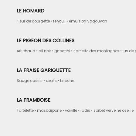
LE HOMARD
Fleur de courgette • fenouil • émulsion Vadouvan
LE PIGEON DES COLLINES
Artichaud • ail noir • gnocchi • sarriette des montagnes • jus de
LA FRAISE GARIGUETTE
Sauge cassis • oxalis • brioche
LA FRAMBOISE
Tartelette • mascarpone • vanille • radis • sorbet verveine oseille