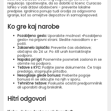
regulacijo. Upoštevajte, da so dobitki iz licenc Curacao
lahko v vaši državi obdavčeni – preverite lokalne
predpise. Igralnica ponuja tudi orodja za odgovorno
igranje, kot so omejitve depozitov in samoprepoved.
Ko gre kaj narobe
Pozabljeno geslo:
Uporabite možnost »Pozabljeno
geslo« na prijavni strani. Sledite navodilom v e-
pošti.
Zakasnelo izplačilo:
Preverite čas obdelave;
običajno do 24 ur. Po 48 urah kontaktirajte
podporo.
Napaka pri igri:
Posnemite posnetek zaslona in se
obrnite na podporo.
Težave s KYC:
Pošljite jasne dokumente. Če traja
predolgo, stopnjujte pritožbo.
Nesoglasje glede bonusa:
Preberite pogoje
bonusa in se sklicujte na njih v sporu.
Tehnične težave:
Poskusite očistiti predpomnilnik
ali uporabiti drug brskalnik.
Hitri odgovori