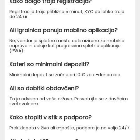
Kako dolgo traja registracija?
Registracija traja približno 5 minut, KYC pa lahko traja
do 24 ur.
Ali igralnica ponuja mobilno aplikacijo?
Ne, vendar je spletno mesto optimizirano za mobilne
naprave in deluje kot progresivna spletna aplikacija
(PWA).
Kateri so minimalni depoziti?
Minimalni depozit se začne pri 10 € za e-denarnice.
Ali so dobitki obdavčeni?
To je odvisno od vaše države. Posvetujte se z davčnim
svetovalcem.
Kako stopiti v stik s podporo?
Prek klepeta v živo ali e-pošte, podpora je na voljo 24/7.