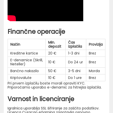
Finančne operacije
Min.
Čas
Način
Provizija
depozit
izplačila
Kreditne kartice
20 €
1-3 dni
Brez
E-denarnice (Skrill,
10 €
Do 24 ur
Brez
Neteller)
Bančno nakazilo
50 €
3-5 dni
Morda
Kriptovalute
10 €
Do 1 ure
Brez
Pri prvem izplačilu boste morali opraviti KYC.
Priporočamo uporabo e-denarnic za hitrejša izplačila.
Varnost in licenciranje
Igralnica uporablja SSL šifriranje za zaščito podatkov.
Licenca Curacao eGaming zagotavlja osnovno