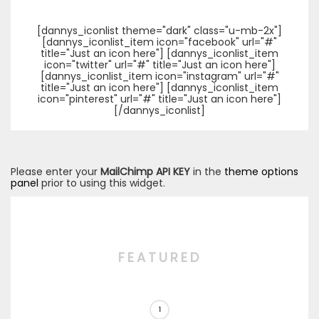
[dannys_iconlist theme="dark" class="u-mb-2x"]
[dannys_iconlist_item icon="facebook" url="#"
title="Just an icon here"] [dannys_iconlist_item
icon="twitter" url="#" title="Just an icon here"]
[dannys_iconlist_item icon="instagram" url="#"
title="Just an icon here"] [dannys_iconlist_item
icon="pinterest" url="#" title="Just an icon here"]
[/dannys_iconlist]
Please enter your
MailChimp API KEY
in the
theme options
panel
prior to using this widget.
FEATURED