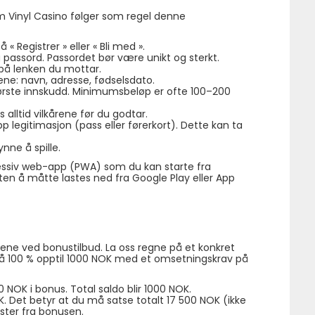
m Vinyl Casino følger som regel denne
« Registrer » eller « Bli med ».
g passord. Passordet bør være unikt og sterkt.
 på lenken du mottar.
ene: navn, adresse, fødselsdato.
ørste innskudd. Minimumsbeløp er ofte 100–200
 alltid vilkårene før du godtar.
pp legitimasjon (pass eller førerkort). Dette kan ta
nne å spille.
ressiv web-app (PWA) som du kan starte fra
en å måtte lastes ned fra Google Play eller App
rene ved bonustilbud. La oss regne på et konkret
 100 % opptil 1000 NOK med et omsetningskrav på
 NOK i bonus. Total saldo blir 1000 NOK.
. Det betyr at du må satse totalt 17 500 NOK (ikke
ster fra bonusen.