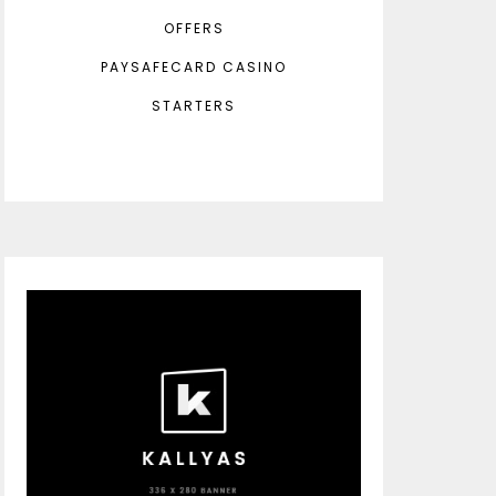
OFFERS
PAYSAFECARD CASINO
STARTERS