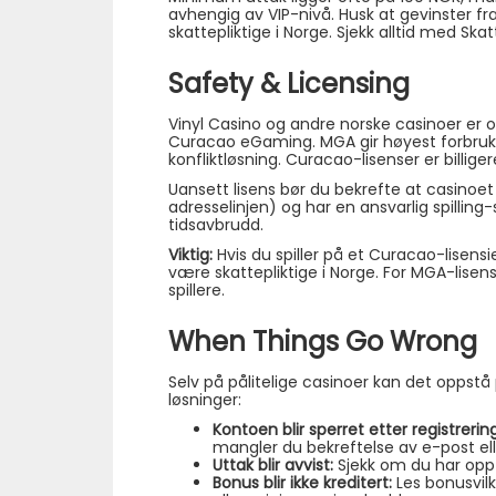
avhengig av VIP-nivå. Husk at gevinster 
skattepliktige i Norge. Sjekk alltid med Ska
Safety & Licensing
Vinyl Casino og andre norske casinoer er o
Curacao eGaming. MGA gir høyest forbruke
konfliktløsning. Curacao-lisenser er billig
Uansett lisens bør du bekrefte at casinoet
adresselinjen) og har en ansvarlig spilli
tidsavbrudd.
Viktig:
Hvis du spiller på et Curacao-lisen
være skattepliktige i Norge. For MGA-lisens
spillere.
When Things Go Wrong
Selv på pålitelige casinoer kan det oppstå
løsninger:
Kontoen blir sperret etter registrering
mangler du bekreftelse av e-post ell
Uttak blir avvist:
Sjekk om du har oppf
Bonus blir ikke kreditert:
Les bonusvil