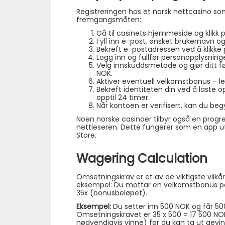
Registreringen hos et norsk nettcasino so
fremgangsmåten:
Gå til casinets hjemmeside og klikk på 
Fyll inn e-post, ønsket brukernavn o
Bekreft e-postadressen ved å klikke
Logg inn og fullfør personopplysning
Velg innskuddsmetode og gjør ditt f
NOK.
Aktiver eventuell velkomstbonus – les
Bekreft identiteten din ved å laste o
opptil 24 timer.
Når kontoen er verifisert, kan du begy
Noen norske casinoer tilbyr også en prog
nettleseren. Dette fungerer som en app ut
Store.
Wagering Calculation
Omsetningskrav er et av de viktigste vilkå
eksempel: Du mottar en velkomstbonus på
35x (bonusbeløpet).
Eksempel:
Du setter inn 500 NOK og får 500
Omsetningskravet er 35 x 500 = 17 500 NOK
nødvendigvis vinne) før du kan ta ut gevin