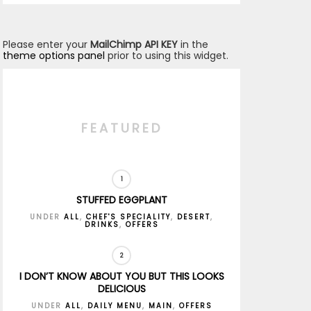
Please enter your
MailChimp API KEY
in the
theme options panel
prior to using this widget.
FEATURED
STUFFED EGGPLANT
UNDER
ALL
,
CHEF'S SPECIALITY
,
DESERT
,
DRINKS
,
OFFERS
I DON’T KNOW ABOUT YOU BUT THIS LOOKS
DELICIOUS
UNDER
ALL
,
DAILY MENU
,
MAIN
,
OFFERS