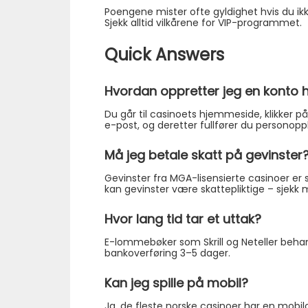
Poengene mister ofte gyldighet hvis du ikke
Sjekk alltid vilkårene for VIP-programmet.
Quick Answers
Hvordan oppretter jeg en konto h
Du går til casinoets hjemmeside, klikker på 
e-post, og deretter fullfører du personopp
Må jeg betale skatt på gevinster
Gevinster fra MGA-lisensierte casinoer er s
kan gevinster være skattepliktige – sjekk
Hvor lang tid tar et uttak?
E-lommebøker som Skrill og Neteller behan
bankoverføring 3–5 dager.
Kan jeg spille på mobil?
Ja, de fleste norske casinoer har en mobil