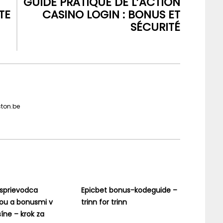
GUIDE PRATIQUE DE L’ACTION
TE
CASINO LOGIN : BONUS ET
SÉCURITÉ
cton.be
 sprievodca
Epicbet bonus-kodeguide –
iou a bonusmi v
trinn for trinn
síne – krok za