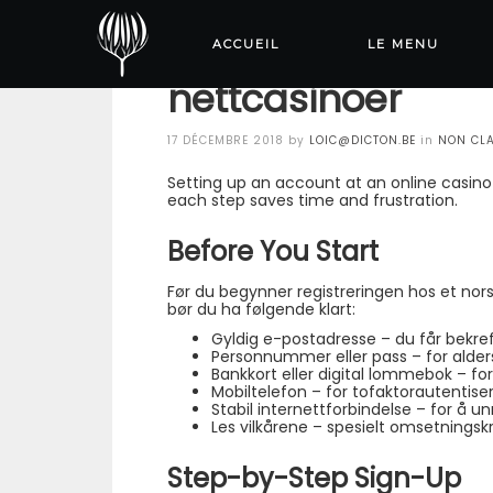
Vinyl Casino guide
innskudd og utta
ACCUEIL
LE MENU
nettcasinoer
Posted
17 DÉCEMBRE 2018
by
LOIC@DICTON.BE
in
NON CL
on
Setting up an account at an online casino 
each step saves time and frustration.
Before You Start
Før du begynner registreringen hos et no
bør du ha følgende klart:
Gyldig e-postadresse – du får bekref
Personnummer eller pass – for alders
Bankkort eller digital lommebok – fo
Mobiltelefon – for tofaktorautentise
Stabil internettforbindelse – for å u
Les vilkårene – spesielt omsetningsk
Step-by-Step Sign-Up