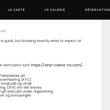
: registrering,
k på norske
LA CARTE
LA GALERIE
RÉSERVATIO
ASSÉ
is quick, but knowing exactly what to expect at
rsk nettcasino som
https://vinyl-casino-no.com/
,
telseslenke dit.
verifisering (KYC).
r innskudd og uttak.
ring (2FA) om det kreves.
nngå avbrudd under registrering.
rav og bonusregler.