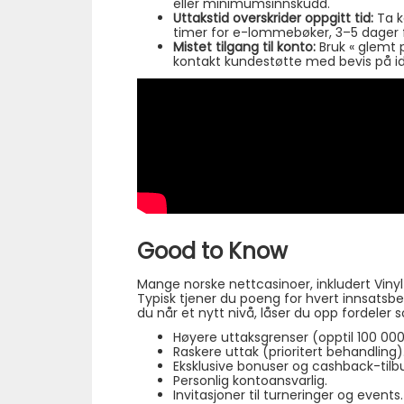
eller minimumsinnskudd.
Uttakstid overskrider oppgitt tid:
Ta k
timer for e-lommebøker, 3–5 dager f
Mistet tilgang til konto:
Bruk « glemt p
kontakt kundestøtte med bevis på id
Good to Know
Mange norske nettcasinoer, inkludert Vinyl
Typisk tjener du poeng for hvert innsatsbe
du når et nytt nivå, låser du opp fordeler 
Høyere uttaksgrenser (opptil 100 00
Raskere uttak (prioritert behandling)
Eksklusive bonuser og cashback-tilb
Personlig kontoansvarlig.
Invitasjoner til turneringer og events.