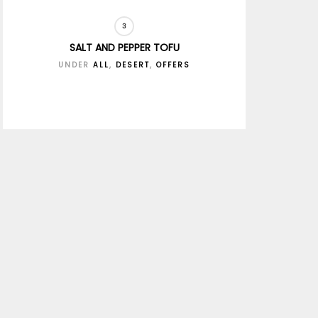
SALT AND PEPPER TOFU
UNDER
ALL
,
DESERT
,
OFFERS