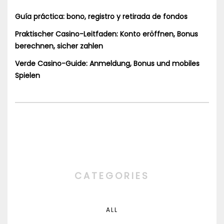
Guía práctica: bono, registro y retirada de fondos
Praktischer Casino-Leitfaden: Konto eröffnen, Bonus
berechnen, sicher zahlen
Verde Casino-Guide: Anmeldung, Bonus und mobiles
Spielen
CATEGORIES
ALL