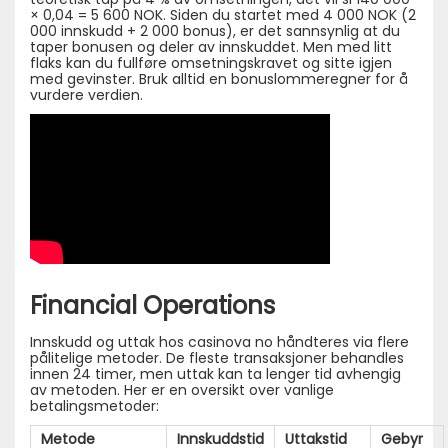
× 0,04 = 5 600 NOK. Siden du startet med 4 000 NOK (2
000 innskudd + 2 000 bonus), er det sannsynlig at du
taper bonusen og deler av innskuddet. Men med litt
flaks kan du fullføre omsetningskravet og sitte igjen
med gevinster. Bruk alltid en bonuslommeregner for å
vurdere verdien.
Financial Operations
Innskudd og uttak hos casinova no håndteres via flere
pålitelige metoder. De fleste transaksjoner behandles
innen 24 timer, men uttak kan ta lenger tid avhengig
av metoden. Her er en oversikt over vanlige
betalingsmetoder:
Metode
Innskuddstid
Uttakstid
Gebyr