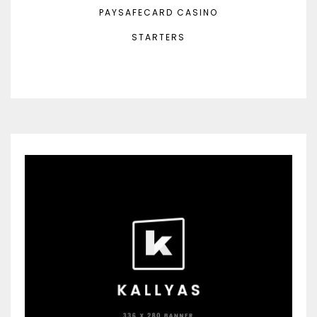
PAYSAFECARD CASINO
STARTERS