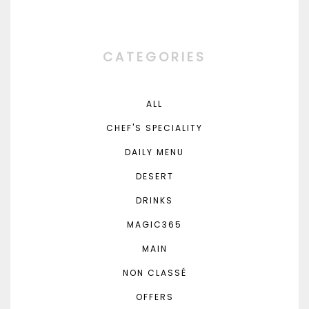
CATEGORIES
ALL
CHEF'S SPECIALITY
DAILY MENU
DESERT
DRINKS
MAGIC365
MAIN
NON CLASSÉ
OFFERS