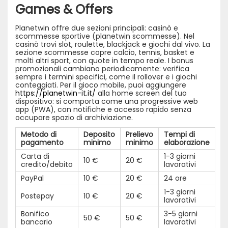
Games & Offers
Planetwin offre due sezioni principali: casinò e
scommesse sportive (planetwin scommesse). Nel
casinò trovi slot, roulette, blackjack e giochi dal vivo. La
sezione scommesse copre calcio, tennis, basket e
molti altri sport, con quote in tempo reale. I bonus
promozionali cambiano periodicamente: verifica
sempre i termini specifici, come il rollover e i giochi
conteggiati. Per il gioco mobile, puoi aggiungere
https://planetwin-it.it/
alla home screen del tuo
dispositivo: si comporta come una progressive web
app (PWA), con notifiche e accesso rapido senza
occupare spazio di archiviazione.
Metodo di
Deposito
Prelievo
Tempi di
pagamento
minimo
minimo
elaborazione
Carta di
1-3 giorni
10 €
20 €
credito/debito
lavorativi
PayPal
10 €
20 €
24 ore
1-3 giorni
Postepay
10 €
20 €
lavorativi
Bonifico
3-5 giorni
50 €
50 €
bancario
lavorativi