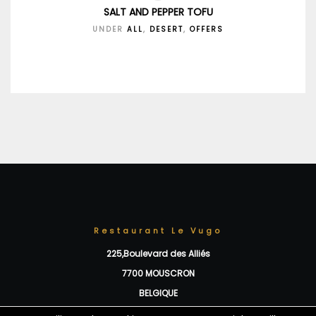
SALT AND PEPPER TOFU
UNDER
ALL
,
DESERT
,
OFFERS
Restaurant Le Vugo
225,Boulevard des Alliés
7700 MOUSCRON
BELGIQUE