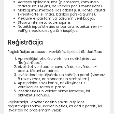
Adreses apliecinājums (piemēram, komunālo
maksājumu rēķins, ne vecāks par 3 mēnešiem).
Maksājumu metode, kas atbilst jūsu konta valūtai
(kredītkarte, e-maks, bankas pārskaitījums).
Piekļuve e-pastam vai tālrunim verifikācijai.
Stabila interneta savienojums.
Noteikti iepazīstieties ar bonusu noteikumiem –
veltīgi nepalaidiet garām iespējas.
Reģistrācija
Reģistrācijas process ir vienkāršs. Izpildiet šīs darbības:
Apmeklējiet oficiālo vietni un noklikšķiniet uz
“Reģistrēties”.
Aizpildiet veidlapu ar savu vārdu, uzvārdu, e-
pastu, tālruni un adresi.
Izvēlieties lietotājvārdu un spēcīgu paroli (vismaz
8 rakstzīmes, ar cipariem un simboliem).
Apstipriniet savu kontu, noklikšķinot uz
verifikācijas saites e-pastā.
Piesakieties un veiciet pirmo iemaksu, lai
aktivizētu bonusu.
Reģistrācija
Tonybet casino
sākas, aizpildot
reģistrācijas formu. Pārliecinieties, ka dati ir pareizi, lai
izvairītos no problēmām vēlāk.