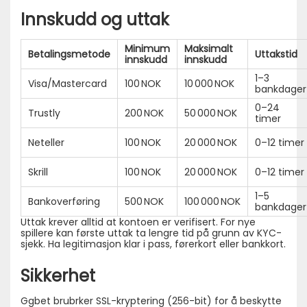
Innskudd og uttak
Minimum
Maksimalt
Betalingsmetode
Uttakstid
innskudd
innskudd
1–3
Visa/Mastercard
100 NOK
10 000 NOK
bankdager
0–24
Trustly
200 NOK
50 000 NOK
timer
Neteller
100 NOK
20 000 NOK
0–12 timer
Skrill
100 NOK
20 000 NOK
0–12 timer
1–5
Bankoverføring
500 NOK
100 000 NOK
bankdager
Uttak krever alltid at kontoen er verifisert. For nye
spillere kan første uttak ta lengre tid på grunn av KYC-
sjekk. Ha legitimasjon klar i pass, førerkort eller bankkort.
Sikkerhet
Ggbet brubrker SSL-kryptering (256-bit) for å beskytte