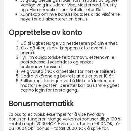
Et gyldig betalingsmiddel som støttes av Ggbet.
Vanlige valg inkluderer Visa, Mastercard, Trustly
og e-lommebøker som Neteller eller Skrill.
Kunnskap om nye bonustilbud: les alltid vilkårene
nøye før du aksepterer en bonus.
Opprettelse av konto
Gå til Ggbet Norge via nettleseren på din enhet.
Klikk på «Registrer»-knappen (ofte øverst til
høyre).
Fyll inn obligatoriske felt: fornavn, etternavn, e-
postadresse, fødselsdato og ønsket
brukernavn/passord.
Velg valuta (NOK anbefales for norske spillere).
Godta vilkårene og bekreft at du er over 18 år.
Fullfør registreringen ved å klikke på lenken du
mottar i e-posten. Deretter kan du utføre ggbet
casino login for første gang.
Bonusmatematikk
La oss ta et typisk eksempel for å vise hvordan
bonusen fungerer. Mange velkomstbonuser tilbyr 100 %
match opptil 2000 NOK. Hvis du setter inn 1000 NOK, får
du 1000 NOK i bonus – totalt 2000 NOK å spille for.