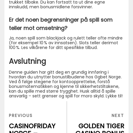
trukket tilbake. Du kan fortsatt ta ut dine egne
innskudd, men bonusmidlene forsvinner.
Er det noen begrensninger på spill som
teller mot omsetning?
Ja, noen spill som blackjack og rulett teller ofte mindre
(for eksempel 10 % av innsatsen). Slots teller derimot
100 %. Les vilkårene for ditt spesifikke tilbud.
Avslutning
Denne guiden har gitt deg en grundig innføring i
hvordan du utnytter bonustilbudene hos Ggbet Norge.
Ved å følge stegene for kontoopprettelse, forstå
bonusmatematikken og kjenne til sikkerhetstiltakene,
kan du spille med større trygghet. Husk alltid å spille
ansvarlig – sett grenser og spill for moro skyld. Lykke til!
Navigation
de
PREVIOUS
NEX
PREVIOUS
NEXT
POST
POS
l’article
CASINOFRIDAY
GOLDEN TIGER