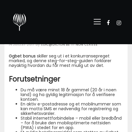
for-steg-guide for
maksimal
casinoopplevelse
Posted
14 JUILLET 2017
by
LOIC@DICTON.BE
in
NON CLASSÉ
on
Ggbet bonus
skiller seg ut i et konkurransepreget
marked, og denne steg-for-steg-guiden forklarer
nøyaktig hvordan du får mest mulig ut av det.
Forutsetninger
Du må være minst 18 år gammel (20 år i noen
land) og ha gyldig legitimasjon for å verifisere
kontoen.
En aktiv e-postadresse og et mobilnummer som
kan motta SMS er nødvendig for registrering og
sikkerhetsvarsler.
Stabil internettforbindelse – mobil eller bredbånd
– for å bruke den mobiloptimerte nettsiden
(PWA) i stedet for en app.