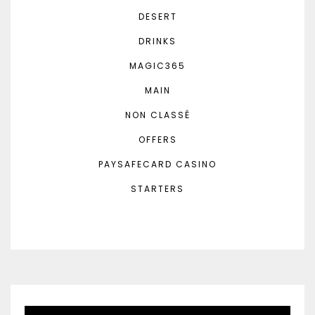
DESERT
DRINKS
MAGIC365
MAIN
NON CLASSÉ
OFFERS
PAYSAFECARD CASINO
STARTERS