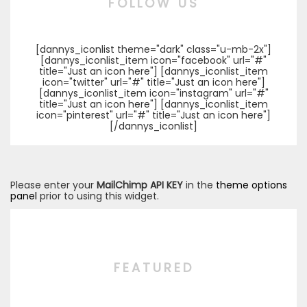
FOLLOW US
[dannys_iconlist theme="dark" class="u-mb-2x"]
[dannys_iconlist_item icon="facebook" url="#"
title="Just an icon here"] [dannys_iconlist_item
icon="twitter" url="#" title="Just an icon here"]
[dannys_iconlist_item icon="instagram" url="#"
title="Just an icon here"] [dannys_iconlist_item
icon="pinterest" url="#" title="Just an icon here"]
[/dannys_iconlist]
Please enter your
MailChimp API KEY
in the
theme options
panel
prior to using this widget.
FEATURED