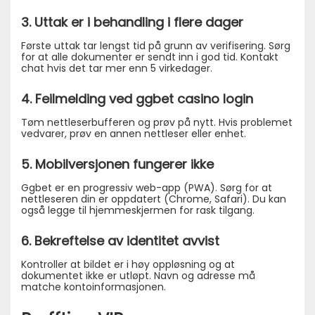
3. Uttak er i behandling i flere dager
Første uttak tar lengst tid på grunn av verifisering. Sørg
for at alle dokumenter er sendt inn i god tid. Kontakt
chat hvis det tar mer enn 5 virkedager.
4. Feilmelding ved ggbet casino login
Tøm nettleserbufferen og prøv på nytt. Hvis problemet
vedvarer, prøv en annen nettleser eller enhet.
5. Mobilversjonen fungerer ikke
Ggbet er en progressiv web-app (PWA). Sørg for at
nettleseren din er oppdatert (Chrome, Safari). Du kan
også legge til hjemmeskjermen for rask tilgang.
6. Bekreftelse av identitet avvist
Kontroller at bildet er i høy oppløsning og at
dokumentet ikke er utløpt. Navn og adresse må
matche kontoinformasjonen.