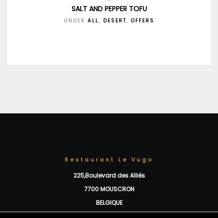
SALT AND PEPPER TOFU
UNDER
ALL
,
DESERT
,
OFFERS
Restaurant Le Vugo
225,Boulevard des Alliés
7700 MOUSCRON
BELGIQUE