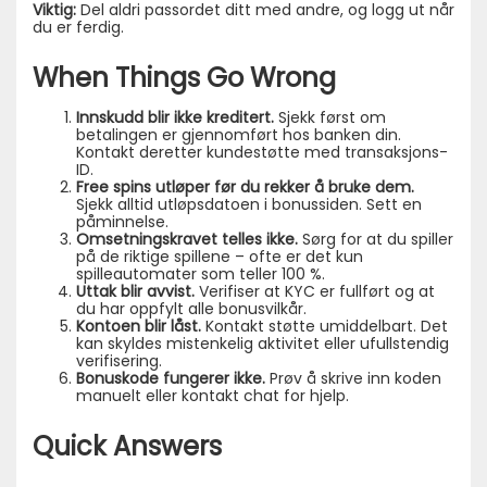
Viktig:
Del aldri passordet ditt med andre, og logg ut når
du er ferdig.
When Things Go Wrong
Innskudd blir ikke kreditert.
Sjekk først om
betalingen er gjennomført hos banken din.
Kontakt deretter kundestøtte med transaksjons-
ID.
Free spins utløper før du rekker å bruke dem.
Sjekk alltid utløpsdatoen i bonussiden. Sett en
påminnelse.
Omsetningskravet telles ikke.
Sørg for at du spiller
på de riktige spillene – ofte er det kun
spilleautomater som teller 100 %.
Uttak blir avvist.
Verifiser at KYC er fullført og at
du har oppfylt alle bonusvilkår.
Kontoen blir låst.
Kontakt støtte umiddelbart. Det
kan skyldes mistenkelig aktivitet eller ufullstendig
verifisering.
Bonuskode fungerer ikke.
Prøv å skrive inn koden
manuelt eller kontakt chat for hjelp.
Quick Answers