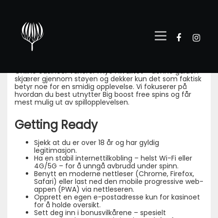
boost free spins –
komplett guide
Posted
12 JANVIER 2016
by
LOIC@DICTON.BE
in
NON CLASSÉ
on
Online casinoer varierer mye i kvalitet – denne guiden
skjærer gjennom støyen og dekker kun det som faktisk
betyr noe for en smidig opplevelse. Vi fokuserer på
hvordan du best utnytter Big boost free spins og får
mest mulig ut av spillopplevelsen.
Getting Ready
Sjekk at du er over 18 år og har gyldig
legitimasjon.
Ha en stabil internettilkobling – helst Wi-Fi eller
4G/5G – for å unngå avbrudd under spinn.
Benytt en moderne nettleser (Chrome, Firefox,
Safari) eller last ned den mobile progressive web-
appen (PWA) via nettleseren.
Opprett en egen e-postadresse kun for kasinoet
for å holde oversikt.
Sett deg inn i bonusvilkårene – spesielt