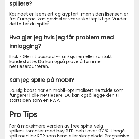
spillere?
Kasinoet er lisensiert og kryptert, men siden lisensen er
fra Curaçao, kan gevinster være skattepliktige. Vurder
dette før du spiller.
Hva gjør jeg hvis jeg får problem med
innlogging?
Bruk « Glemt passord »-funksjonen eller kontakt
kundestøtte. Du kan også prøve å tømme
nettleserbufferen.
Kan jeg spille på mobil?
Ja, Big boost har en mobil-optimalisert nettside som
fungerer i alle nettlesere. Du kan også legge den til
startsiden som en PWA.
Pro Tips
For å maksimere verdien av free spins, velg
spilleautomater med høy RTP, helst over 97 %. Unngå
spill med lav RTP som keno eller skrapelodd. Progressive