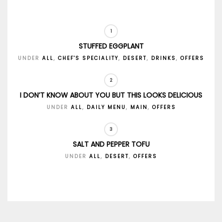
STUFFED EGGPLANT
UNDER
ALL
,
CHEF'S SPECIALITY
,
DESERT
,
DRINKS
,
OFFERS
I DON’T KNOW ABOUT YOU BUT THIS LOOKS DELICIOUS
UNDER
ALL
,
DAILY MENU
,
MAIN
,
OFFERS
SALT AND PEPPER TOFU
UNDER
ALL
,
DESERT
,
OFFERS