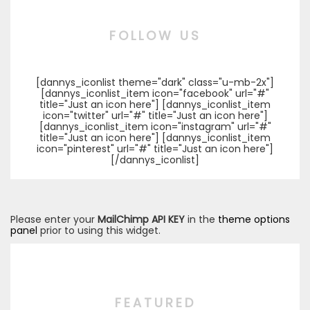
FOLLOW US
[dannys_iconlist theme="dark" class="u-mb-2x"]
[dannys_iconlist_item icon="facebook" url="#"
title="Just an icon here"] [dannys_iconlist_item
icon="twitter" url="#" title="Just an icon here"]
[dannys_iconlist_item icon="instagram" url="#"
title="Just an icon here"] [dannys_iconlist_item
icon="pinterest" url="#" title="Just an icon here"]
[/dannys_iconlist]
Please enter your
MailChimp API KEY
in the
theme options
panel
prior to using this widget.
FEATURED