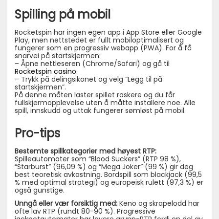
Spilling på mobil
Rocketspin har ingen egen app i App Store eller Google
Play, men nettstedet er fullt mobiloptimalisert og
fungerer som en progressiv webapp (PWA). For å få
snarvei på startskjermen:
– Åpne nettleseren (Chrome/Safari) og gå til
Rocketspin casino
.
– Trykk på delingsikonet og velg “Legg til på
startskjermen”.
På denne måten laster spillet raskere og du får
fullskjermopplevelse uten å måtte installere noe. Alle
spill, innskudd og uttak fungerer sømløst på mobil.
Pro-tips
Bestemte spillkategorier med høyest RTP:
Spilleautomater som “Blood Suckers” (RTP 98 %),
“Starburst” (96,09 %) og “Mega Joker” (99 %) gir deg
best teoretisk avkastning. Bordspill som blackjack (99,5
% med optimal strategi) og europeisk rulett (97,3 %) er
også gunstige.
Unngå eller vær forsiktig med:
Keno og skrapelodd har
ofte lav RTP (rundt 80-90 %). Progressive