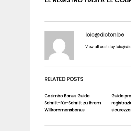
EL REGISTRO HASTA EL COB
loic@dicton.be
View all posts by loic@di
RELATED POSTS
Cazimbo Bonus Guide:
Guida pra
Schritt-für-Schritt zu Ihrem
registraz
Willkommensbonus
sicurezza