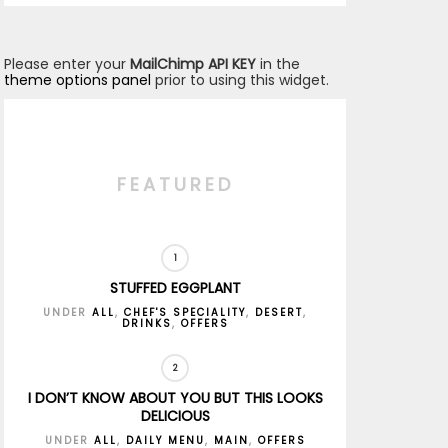
Please enter your
MailChimp API KEY
in the
theme options panel
prior to using this widget.
FEATURED
STUFFED EGGPLANT
UNDER
ALL
,
CHEF'S SPECIALITY
,
DESERT
,
DRINKS
,
OFFERS
I DON’T KNOW ABOUT YOU BUT THIS LOOKS
DELICIOUS
UNDER
ALL
,
DAILY MENU
,
MAIN
,
OFFERS