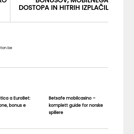
RO
BONUSOV, MOBILNEGA
DOSTOPA IN HITRIH IZPLAČIL
cton.be
tica a EuroBet:
Betsafe mobilcasino –
ione, bonus e
komplett guide for norske
spillere