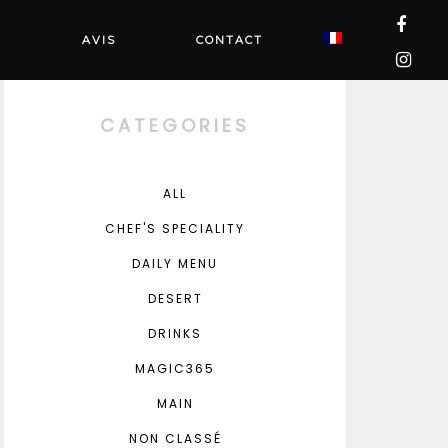
N
AVIS
CONTACT
CATEGORIES
ALL
CHEF'S SPECIALITY
DAILY MENU
DESERT
DRINKS
MAGIC365
MAIN
NON CLASSÉ