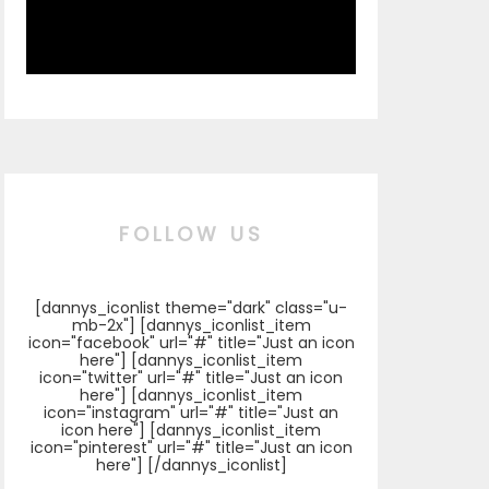
FOLLOW US
[dannys_iconlist theme="dark" class="u-
mb-2x"] [dannys_iconlist_item
icon="facebook" url="#" title="Just an icon
here"] [dannys_iconlist_item
icon="twitter" url="#" title="Just an icon
here"] [dannys_iconlist_item
icon="instagram" url="#" title="Just an
icon here"] [dannys_iconlist_item
icon="pinterest" url="#" title="Just an icon
here"] [/dannys_iconlist]