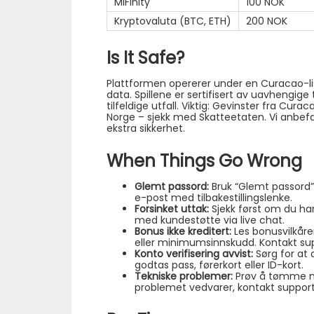
MiFinity
100 NOK
Kryptovaluta (BTC, ETH)
200 NOK
Is It Safe?
Plattformen opererer under en Curacao-lis
data. Spillene er sertifisert av uavhengig
tilfeldige utfall. Viktig: Gevinster fra Cura
Norge – sjekk med Skatteetaten. Vi anbefal
ekstra sikkerhet.
When Things Go Wrong
Glemt passord:
Bruk “Glemt passord”
e-post med tilbakestillingslenke.
Forsinket uttak:
Sjekk først om du har
med kundestøtte via live chat.
Bonus ikke kreditert:
Les bonusvilkår
eller minimumsinnskudd. Kontakt supp
Konto verifisering avvist:
Sørg for at 
godtas pass, førerkort eller ID-kort.
Tekniske problemer:
Prøv å tømme ne
problemet vedvarer, kontakt support