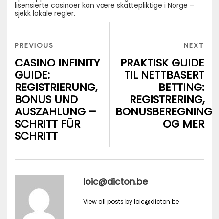
lisensierte casinoer kan være skattepliktige i Norge –
sjekk lokale regler.
Navigation
de
PREVIOUS
NEX
PREVIOUS
NEXT
POST
POS
l’article
CASINO INFINITY
PRAKTISK GUIDE
GUIDE:
TIL NETTBASERT
REGISTRIERUNG,
BETTING:
BONUS UND
REGISTRERING,
AUSZAHLUNG –
BONUSBEREGNING
SCHRITT FÜR
OG MER
SCHRITT
loic@dicton.be
View all posts by loic@dicton.be