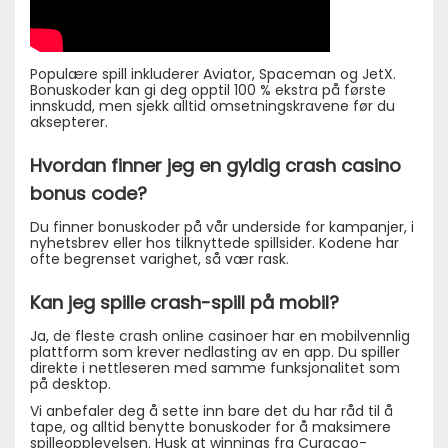
Populære spill inkluderer Aviator, Spaceman og JetX.
Bonuskoder kan gi deg opptil 100 % ekstra på første
innskudd, men sjekk alltid omsetningskravene før du
aksepterer.
Hvordan finner jeg en gyldig crash casino
bonus code?
Du finner bonuskoder på vår underside for kampanjer, i
nyhetsbrev eller hos tilknyttede spillsider. Kodene har
ofte begrenset varighet, så vær rask.
Kan jeg spille crash-spill på mobil?
Ja, de fleste crash online casinoer har en mobilvennlig
plattform som krever nedlasting av en app. Du spiller
direkte i nettleseren med samme funksjonalitet som
på desktop.
Vi anbefaler deg å sette inn bare det du har råd til å
tape, og alltid benytte bonuskoder for å maksimere
spilleopplevelsen. Husk at winnings fra Curacao-