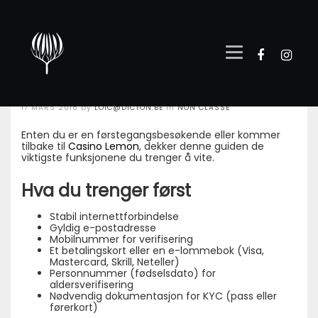
bonusberegning og
sikkerhet på
nettcasino
Posted
17 MARS 2016
by
LOIC@DICTON.BE
in
NON CLASSÉ
on
Enten du er en førstegangsbesøkende eller kommer
tilbake til
Casino Lemon
, dekker denne guiden de
viktigste funksjonene du trenger å vite.
Hva du trenger først
Stabil internettforbindelse
Gyldig e-postadresse
Mobilnummer for verifisering
Et betalingskort eller en e-lommebok (Visa,
Mastercard, Skrill, Neteller)
Personnummer (fødselsdato) for
aldersverifisering
Nødvendig dokumentasjon for KYC (pass eller
førerkort)