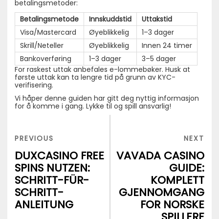
betalingsmetoder:
Betalingsmetode
Innskuddstid
Uttakstid
Visa/Mastercard
Øyeblikkelig
1–3 dager
Skrill/Neteller
Øyeblikkelig
Innen 24 timer
Bankoverføring
1–3 dager
3–5 dager
For raskest uttak anbefales e-lommebøker. Husk at
første uttak kan ta lengre tid på grunn av KYC-
verifisering.
Vi håper denne guiden har gitt deg nyttig informasjon
for å komme i gang. Lykke til og spill ansvarlig!
Navigation
de
PREVIOUS
NEX
PREVIOUS
NEXT
POST
POS
l’article
DUXCASINO FREE
VAVADA CASINO
SPINS NUTZEN:
GUIDE:
SCHRITT-FÜR-
KOMPLETT
SCHRITT-
GJENNOMGANG
ANLEITUNG
FOR NORSKE
SPILLERE