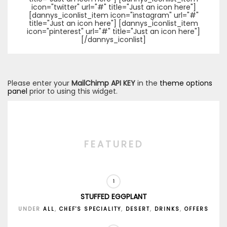
icon="twitter" url="#" title="Just an icon here"]
[dannys_iconlist_item icon="instagram" url="#"
title="Just an icon here"] [dannys_iconlist_item
icon="pinterest" url="#" title="Just an icon here"]
[/dannys_iconlist]
Please enter your
MailChimp API KEY
in the
theme options
panel
prior to using this widget.
FEATURED
STUFFED EGGPLANT
UNDER
ALL
,
CHEF'S SPECIALITY
,
DESERT
,
DRINKS
,
OFFERS