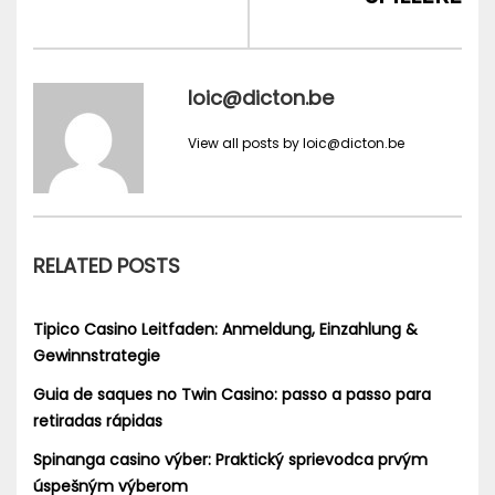
loic@dicton.be
View all posts by loic@dicton.be
RELATED POSTS
Tipico Casino Leitfaden: Anmeldung, Einzahlung &
Gewinnstrategie
Guia de saques no Twin Casino: passo a passo para
retiradas rápidas
Spinanga casino výber: Praktický sprievodca prvým
úspešným výberom