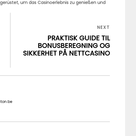
s gerüstet, um das Casinoerlebnis zu genießen und
NEXT
NEXT
POST
PRAKTISK GUIDE TIL
BONUSBEREGNING OG
SIKKERHET PÅ NETTCASINO
cton.be