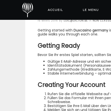
DuxCasino Free Sp
für-Schritt-Anlei
ACCUEIL
LE MENU
Posted
16 MARS 2016
by
LOIC@DICTON.BE
in
NON CLASS
on
Getting started with
Duxcasino germany
i
guide walks you through each one.
Getting Ready
Bevor Sie Ihr erstes Spiel starten, sollten
Gültige E‑Mail-Adresse und ein siche
Identitätsdokument (Personalausweis
Zahlungsmethode (Kreditkarte, E‑Wa
Stabile Internetverbindung – optimal
Creating Your Account
Rufen Sie die offizielle Webseite auf 
Füllen Sie das Formular mit Ihren pe
Schreibweise.
Bestätigen Sie Ihre E‑Mail über den L
Melden Sie sich an und tätigen Sie I