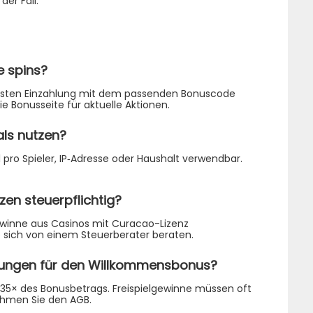
der Fall.
e spins?
 ersten Einzahlung mit dem passenden Bonuscode
e Bonusseite für aktuelle Aktionen.
ls nutzen?
 pro Spieler, IP‑Adresse oder Haushalt verwendbar.
en steuerpflichtig?
ewinne aus Casinos mit Curacao-Lizenz
e sich von einem Steuerberater beraten.
gungen für den Willkommensbonus?
 35× des Bonusbetrags. Freispielgewinne müssen oft
hmen Sie den AGB.