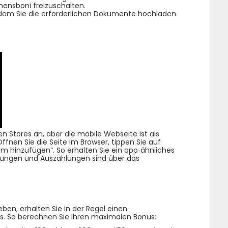
ensboni freizuschalten.
ndem Sie die erforderlichen Dokumente hochladen.
n Stores an, aber die mobile Webseite ist als
fnen Sie die Seite im Browser, tippen Sie auf
rm hinzufügen“. So erhalten Sie ein app‑ähnliches
ahlungen und Auszahlungen sind über das
en, erhalten Sie in der Regel einen
ns. So berechnen Sie Ihren maximalen Bonus: