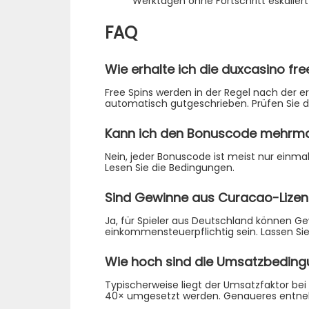
Werktagen ohne Fortschritt eskaliert 
FAQ
Wie erhalte ich die duxcasino fre
Free Spins werden in der Regel nach der
automatisch gutgeschrieben. Prüfen Sie di
Kann ich den Bonuscode mehrma
Nein, jeder Bonuscode ist meist nur einmal
Lesen Sie die Bedingungen.
Sind Gewinne aus Curacao-Lizenz
Ja, für Spieler aus Deutschland können G
einkommensteuerpflichtig sein. Lassen Si
Wie hoch sind die Umsatzbedin
Typischerweise liegt der Umsatzfaktor bei
40× umgesetzt werden. Genaueres entne