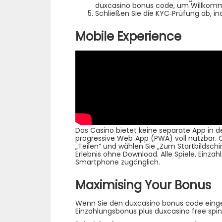
duxcasino bonus code, um Willkomm
Schließen Sie die KYC‑Prüfung ab, i
Mobile Experience
Das Casino bietet keine separate App in de
progressive Web‑App (PWA) voll nutzbar. Öf
„Teilen“ und wählen Sie „Zum Startbildschi
Erlebnis ohne Download. Alle Spiele, Einz
Smartphone zugänglich.
Maximising Your Bonus
Wenn Sie den duxcasino bonus code eingeb
Einzahlungsbonus plus duxcasino free spi