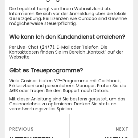
Die Legalität hängt von Ihrem Wohnsitzland ab.
Informieren Sie sich vor der Anmeldung über die lokale
Gesetzgebung. Bei Lizenzen wie Curacao sind Gewinne
möglicherweise steuerpflichtig.
Wie kann ich den Kundendienst erreichen?
Per Live-Chat (24/7), E-Mail oder Telefon. Die
Kontaktdaten finden Sie im Bereich „Kontakt“ auf der
Webseite.
Gibt es Treueprogramme?
Viele Casinos bieten VIP-Programme mit Cashback,
Exklusivboni und persönlichem Manager. Prüfen Sie die
AGB oder fragen Sie den Support nach Details.
Mit dieser Anleitung sind Sie bestens gerüstet, um das
Casinoerlebnis zu optimieren. Denken Sie stets an
verantwortungsvolles Spielen.
Navigation
de
PREVIOUS
NEX
PREVIOUS
NEXT
POST
POS