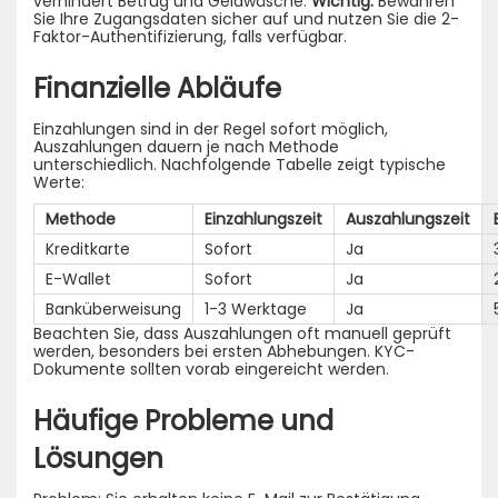
verhindert Betrug und Geldwäsche.
Wichtig:
Bewahren
Sie Ihre Zugangsdaten sicher auf und nutzen Sie die 2-
Faktor-Authentifizierung, falls verfügbar.
Finanzielle Abläufe
Einzahlungen sind in der Regel sofort möglich,
Auszahlungen dauern je nach Methode
unterschiedlich. Nachfolgende Tabelle zeigt typische
Werte:
Methode
Einzahlungszeit
Auszahlungszeit
Kreditkarte
Sofort
Ja
E-Wallet
Sofort
Ja
Banküberweisung
1-3 Werktage
Ja
Beachten Sie, dass Auszahlungen oft manuell geprüft
werden, besonders bei ersten Abhebungen. KYC-
Dokumente sollten vorab eingereicht werden.
Häufige Probleme und
Lösungen