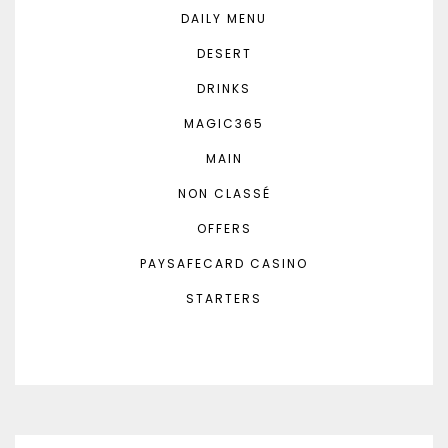
DAILY MENU
DESERT
DRINKS
MAGIC365
MAIN
NON CLASSÉ
OFFERS
PAYSAFECARD CASINO
STARTERS