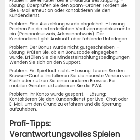
Problem: Sie erhalten keine E-Mail zur Bestätigung. –
Lösung: Überprüfen Sie den Spam-Ordner. Fordern Sie
die E-Mail erneut an oder kontaktieren Sie den
Kundendienst.
Problem: Eine Auszahlung wurde abgelehnt. – Lösung:
Reichen Sie die erforderlichen Verifizierungsdokumente
ein (Personalausweis, Adressnachweis). Der
Kundendienst gibt Auskunft über fehlende Unterlagen.
Problem: Der Bonus wurde nicht gutgeschrieben. –
Lösung: Prüfen Sie, ob ein Bonuscode eingegeben
wurde. Erfüllen Sie die Mindesteinzahlungsbedingungen.
Wenden Sie sich an den Support.
Problem: Ein Spiel lädt nicht. – Lösung: Leeren Sie den
Browser-Cache. Installieren Sie die neueste Version von
Flash oder nutzen Sie einen anderen Browser. Bei
mobilen Geräten aktualisieren Sie die PWA.
Problem: Ihr Konto wurde gesperrt. – Lösung:
Kontaktieren Sie den Kundendienst per Live-Chat oder
E-Mail, um den Grund zu erfahren und die Sperrung
aufzuheben.
Profi-Tipps:
Verantwortungsvolles Spielen