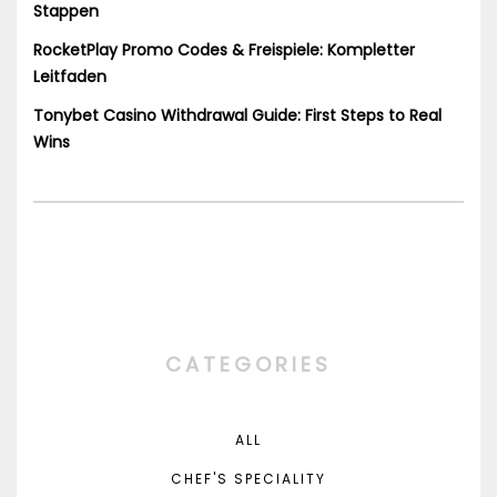
Stappen
RocketPlay Promo Codes & Freispiele: Kompletter
Leitfaden
Tonybet Casino Withdrawal Guide: First Steps to Real
Wins
CATEGORIES
ALL
CHEF'S SPECIALITY