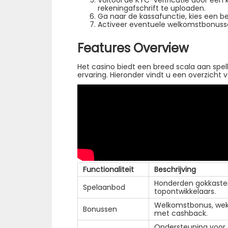
Voltooi de KYC-verificatie door een 
rekeningafschrift te uploaden.
Ga naar de kassafunctie, kies een b
Activeer eventuele welkomstbonusse
Features Overview
Het casino biedt een breed scala aan spe
ervaring. Hieronder vindt u een overzicht v
Functionaliteit
Beschrijving
Honderden gokkasten,
Spelaanbod
topontwikkelaars.
Welkomstbonus, weke
Bonussen
met cashback.
Ondersteuning voor c