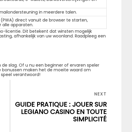
mailondersteuning in meerdere talen.
(PWA) direct vanuit de browser te starten,
 alle apparaten.
o-licentie. Dit betekent dat winsten mogelijk
asting, afhankelijk van uw woonland. Raadpleeg een
 de slag. Of u nu een beginner of ervaren speler
yale bonussen maken het de moeite waard om
 speel verantwoord!
NEXT
NEXT
POST
GUIDE PRATIQUE : JOUER SUR
LEGIANO CASINO EN TOUTE
SIMPLICITÉ