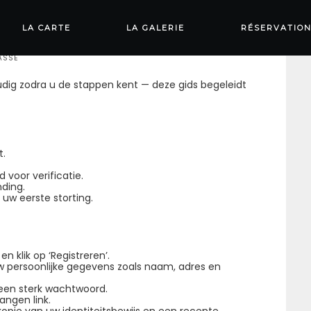
o aanmelden:
voor beginners
LA CARTE
LA GALERIE
RÉSERVATIO
ASSÉ
dig zodra u de stappen kent — deze gids begeleidt
t.
 voor verificatie.
nding.
uw eerste storting.
 klik op ‘Registreren’.
uw persoonlijke gegevens zoals naam, adres en
een sterk wachtwoord.
angen link.