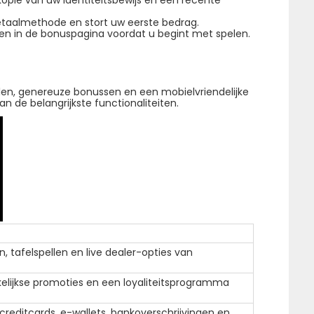
kopie van uw identiteitsbewijs en een recente
etaalmethode en stort uw eerste bedrag.
n in de bonuspagina voordat u begint met spelen.
llen, genereuze bonussen en een mobielvriendelijke
an de belangrijkste functionaliteiten.
 tafelspellen en live dealer-opties van
lijkse promoties en een loyaliteitsprogramma
reditcards, e-wallets, bankoverschrijvingen en