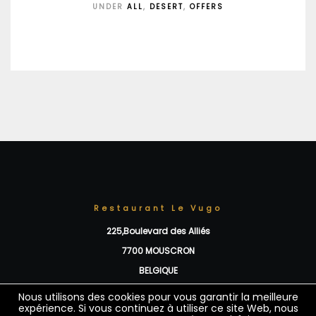
UNDER
ALL
,
DESERT
,
OFFERS
Restaurant Le Vugo
225,Boulevard des Alliés
7700 MOUSCRON
BELGIQUE
Nous utilisons des cookies pour vous garantir la meilleure
Nous utilisons des cookies pour vous garantir la meilleure
expérience. Si vous continuez à utiliser ce site Web, nous
expérience. Si vous continuez à utiliser ce site Web, nous