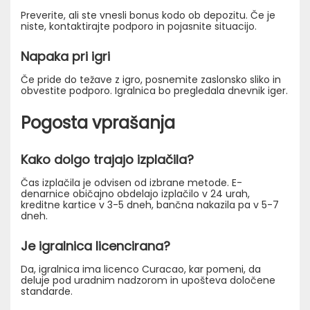
Preverite, ali ste vnesli bonus kodo ob depozitu. Če je
niste, kontaktirajte podporo in pojasnite situacijo.
Napaka pri igri
Če pride do težave z igro, posnemite zaslonsko sliko in
obvestite podporo. Igralnica bo pregledala dnevnik iger.
Pogosta vprašanja
Kako dolgo trajajo izplačila?
Čas izplačila je odvisen od izbrane metode. E-
denarnice običajno obdelajo izplačilo v 24 urah,
kreditne kartice v 3-5 dneh, bančna nakazila pa v 5-7
dneh.
Je igralnica licencirana?
Da, igralnica ima licenco Curacao, kar pomeni, da
deluje pod uradnim nadzorom in upošteva določene
standarde.