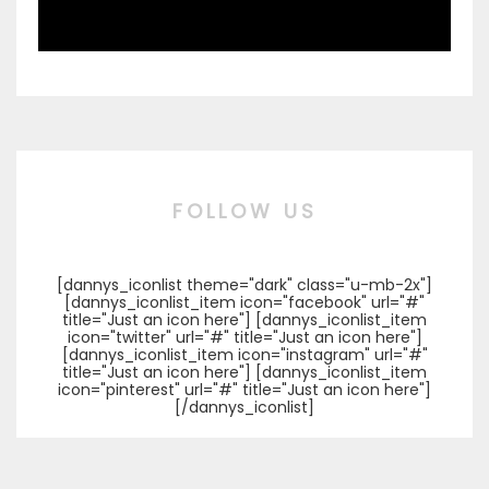
FOLLOW US
[dannys_iconlist theme="dark" class="u-mb-2x"]
[dannys_iconlist_item icon="facebook" url="#"
title="Just an icon here"] [dannys_iconlist_item
icon="twitter" url="#" title="Just an icon here"]
[dannys_iconlist_item icon="instagram" url="#"
title="Just an icon here"] [dannys_iconlist_item
icon="pinterest" url="#" title="Just an icon here"]
[/dannys_iconlist]