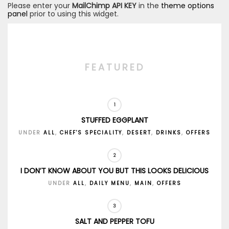
Please enter your
MailChimp API KEY
in the
theme options
panel
prior to using this widget.
FEATURED
STUFFED EGGPLANT
UNDER
ALL
,
CHEF'S SPECIALITY
,
DESERT
,
DRINKS
,
OFFERS
I DON’T KNOW ABOUT YOU BUT THIS LOOKS DELICIOUS
UNDER
ALL
,
DAILY MENU
,
MAIN
,
OFFERS
SALT AND PEPPER TOFU