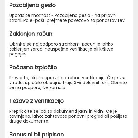
Pozabljeno geslo
Uporabite možnost « Pozabljeno geslo » na prijavni
strani. Po e-pošti prejmete povezavo za ponastavitev.
Zaklenjen račun
Obrnite se na podporo strankam. Račun je lahko
zaklenjen zaradi neuspešne verifikacije ali kršitve
pogojev.
Počasno izplačilo
Preverite, ali ste opravili potrebno verifikacijo. Če je vse
v redu, izplačilo običajno traja 3-5 delovnih dni. Obrnite
se na podporo, če zamuja.
Težave z verifikacijo
Prepričajte se, da so dokumenti jasni in vidni. Če je
zavrnjeno, lahko zahtevate ponovni pregled ali pošljete
druge dokumente.
Bonus ni bil pripisan