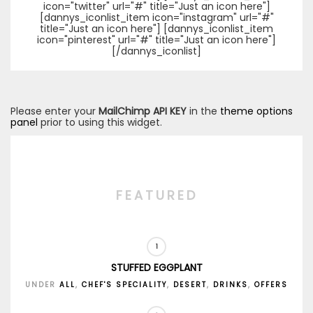
icon="twitter" url="#" title="Just an icon here"]
[dannys_iconlist_item icon="instagram" url="#"
title="Just an icon here"] [dannys_iconlist_item
icon="pinterest" url="#" title="Just an icon here"]
[/dannys_iconlist]
Please enter your
MailChimp API KEY
in the
theme options
panel
prior to using this widget.
FEATURED
STUFFED EGGPLANT
UNDER
ALL
,
CHEF'S SPECIALITY
,
DESERT
,
DRINKS
,
OFFERS