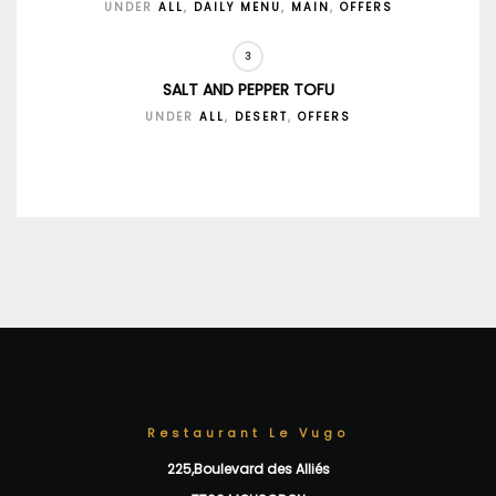
UNDER
ALL
,
DAILY MENU
,
MAIN
,
OFFERS
SALT AND PEPPER TOFU
UNDER
ALL
,
DESERT
,
OFFERS
Restaurant Le Vugo
225,Boulevard des Alliés