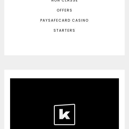
NON CLASSÉ
OFFERS
PAYSAFECARD CASINO
STARTERS