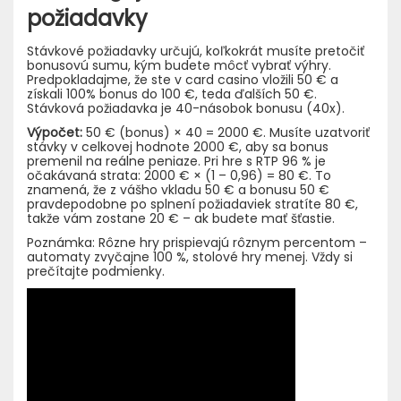
požiadavky
Stávkové požiadavky určujú, koľkokrát musíte pretočiť
bonusovú sumu, kým budete môcť vybrať výhry.
Predpokladajme, že ste v card casino vložili 50 € a
získali 100% bonus do 100 €, teda ďalších 50 €.
Stávková požiadavka je 40-násobok bonusu (40x).
Výpočet:
50 € (bonus) × 40 = 2000 €. Musíte uzatvoriť
stávky v celkovej hodnote 2000 €, aby sa bonus
premenil na reálne peniaze. Pri hre s RTP 96 % je
očakávaná strata: 2000 € × (1 – 0,96) = 80 €. To
znamená, že z vášho vkladu 50 € a bonusu 50 €
pravdepodobne po splnení požiadaviek stratíte 80 €,
takže vám zostane 20 € – ak budete mať šťastie.
Poznámka: Rôzne hry prispievajú rôznym percentom –
automaty zvyčajne 100 %, stolové hry menej. Vždy si
prečítajte podmienky.