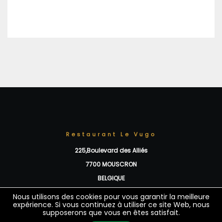
Restaurant Le Vugo
225,Boulevard des Alliés
7700 MOUSCRON
BELGIQUE
Nous utilisons des cookies pour vous garantir la meilleure
Nous utilisons des cookies pour vous garantir la meilleure
expérience. Si vous continuez à utiliser ce site Web, nous
expérience. Si vous continuez à utiliser ce site Web, nous
supposerons que vous en êtes satisfait.
supposerons que vous en êtes satisfait.