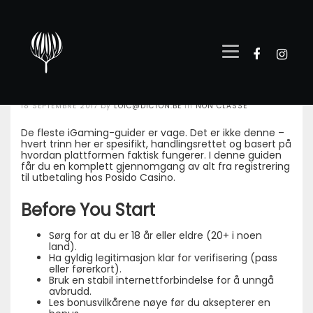
Registrering,
omsetningskrav og
uttak
Posted
18 SEPTEMBRE 2017
by
LOIC@DICTON.BE
in
NON CLASSÉ
on
De fleste iGaming-guider er vage. Det er ikke denne –
hvert trinn her er spesifikt, handlingsrettet og basert på
hvordan plattformen faktisk fungerer. I denne guiden
får du en komplett gjennomgang av alt fra registrering
til utbetaling hos Posido Casino.
Before You Start
Sørg for at du er 18 år eller eldre (20+ i noen
land).
Ha gyldig legitimasjon klar for verifisering (pass
eller førerkort).
Bruk en stabil internettforbindelse for å unngå
avbrudd.
Les bonusvilkårene nøye før du aksepterer en