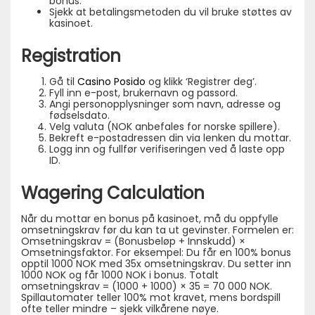
bonus.
Sjekk at betalingsmetoden du vil bruke støttes av
kasinoet.
Registration
Gå til
Casino Posido
og klikk ‘Registrer deg’.
Fyll inn e-post, brukernavn og passord.
Angi personopplysninger som navn, adresse og
fødselsdato.
Velg valuta (NOK anbefales for norske spillere).
Bekreft e-postadressen din via lenken du mottar.
Logg inn og fullfør verifiseringen ved å laste opp
ID.
Wagering Calculation
Når du mottar en bonus på kasinoet, må du oppfylle
omsetningskrav før du kan ta ut gevinster. Formelen er:
Omsetningskrav = (Bonusbeløp + Innskudd) ×
Omsetningsfaktor. For eksempel: Du får en 100% bonus
opptil 1000 NOK med 35x omsetningskrav. Du setter inn
1000 NOK og får 1000 NOK i bonus. Totalt
omsetningskrav = (1000 + 1000) × 35 = 70 000 NOK.
Spillautomater teller 100% mot kravet, mens bordspill
ofte teller mindre – sjekk vilkårene nøye.