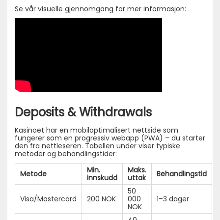
Se vår visuelle gjennomgang for mer informasjon:
Deposits & Withdrawals
Kasinoet har en mobiloptimalisert nettside som
fungerer som en progressiv webapp (PWA) – du starter
den fra nettleseren. Tabellen under viser typiske
metoder og behandlingstider:
Min.
Maks.
Metode
Behandlingstid
innskudd
uttak
50
Visa/Mastercard
200 NOK
000
1–3 dager
NOK