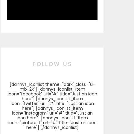
FOLLOW US
[dannys_iconlist theme="dark" class="u-
mb-2x"] [dannys_iconlist_item
icon="facebook" url="#" title="Just an icon
here"] [dannys_iconlist_item
icon="twitter" url="#" title="Just an icon
here"] [dannys_iconlist_item
icon="instagram" url="#" title="Just an
icon here"] [dannys_iconlist_item
icon="pinterest" url="#" title="Just an icon
here"] [/dannys_iconlist]