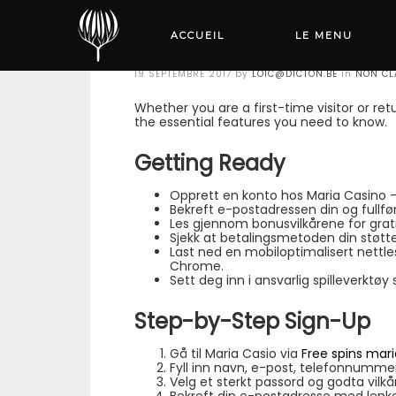
Gratisspinn på Ma
til bonus og uttak
ACCUEIL
LE MENU
Posted
19 SEPTEMBRE 2017
by
LOIC@DICTON.BE
in
NON CL
on
Whether you are a first-time visitor or ret
the essential features you need to know.
Getting Ready
Opprett en konto hos Maria Casino – 
Bekreft e-postadressen din og fullfør
Les gjennom bonusvilkårene for grat
Sjekk at betalingsmetoden din støtt
Last ned en mobiloptimalisert nettles
Chrome.
Sett deg inn i ansvarlig spilleverktø
Step-by-Step Sign-Up
Gå til Maria Casio via
Free spins mari
Fyll inn navn, e-post, telefonnumme
Velg et sterkt passord og godta vilkå