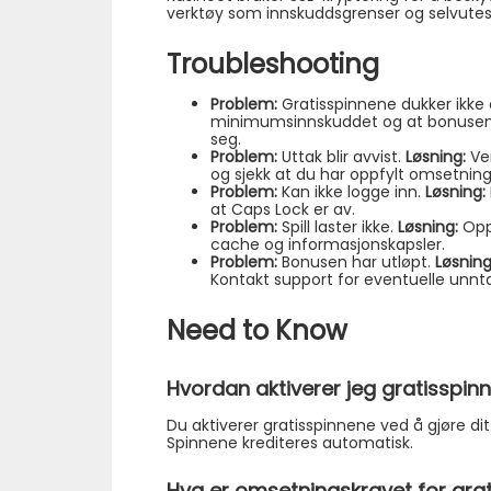
verktøy som innskuddsgrenser og selvutes
Troubleshooting
Problem:
Gratisspinnene dukker ikke
minimumsinnskuddet og at bonusen er
seg.
Problem:
Uttak blir avvist.
Løsning:
Ver
og sjekk at du har oppfylt omsetning
Problem:
Kan ikke logge inn.
Løsning:
at Caps Lock er av.
Problem:
Spill laster ikke.
Løsning:
Oppd
cache og informasjonskapsler.
Problem:
Bonusen har utløpt.
Løsning
Kontakt support for eventuelle unnta
Need to Know
Hvordan aktiverer jeg gratisspin
Du aktiverer gratisspinnene ved å gjøre d
Spinnene krediteres automatisk.
Hva er omsetningskravet for grat