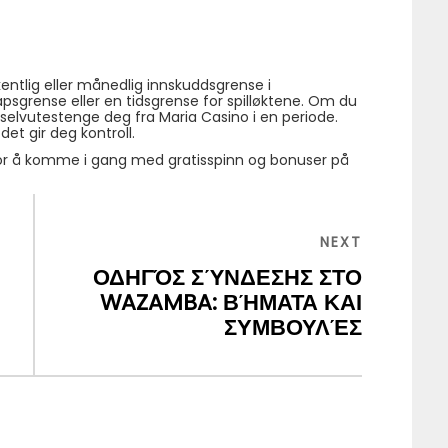
 ukentlig eller månedlig innskuddsgrense i
apsgrense eller en tidsgrense for spilløktene. Om du
du selvutestenge deg fra Maria Casino i en periode.
det gir deg kontroll.
for å komme i gang med gratisspinn og bonuser på
NEXT
NEXT
POST
ΟΔΗΓΌΣ ΣΎΝΔΕΣΗΣ ΣΤΟ
WAZAMBA: ΒΉΜΑΤΑ ΚΑΙ
ΣΥΜΒΟΥΛΈΣ