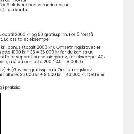
en du mottar.
 for å aktivere bonus maria casino.
til din konto.
pptil 2000 kr og 50 gratisspinn. For å forstå
. La oss ta et eksempel:
 kr i bonus (totalt 2000 kr). Omsetningskravet er
te 1000 kr * 35 = 35 000 kr før du kan ta ut
 ofte et separat omsetningskrav, for eksempel 40x
spinn, må du omsette 200 * 40 = 8 000 kr.
v) + (Gevinst gratisspinn x Omsetningskrav
t tilfelle: 35 000 kr + 8 000 kr = 43 000 kr. Dette er
i praksis: