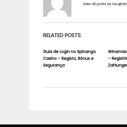
View all posts by loic@di
RELATED POSTS
Guia de Login no Spinanga
Winamax 
Casino – Registo, Bónus e
– Registr
Segurança
Zahlunge