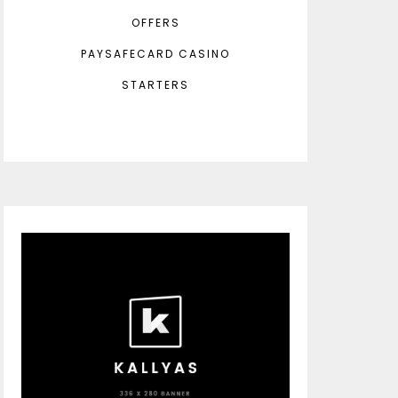
OFFERS
PAYSAFECARD CASINO
STARTERS