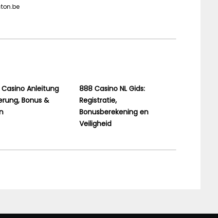
cton.be
Casino Anleitung
888 Casino NL Gids:
ierung, Bonus &
Registratie,
n
Bonusberekening en
Veiligheid