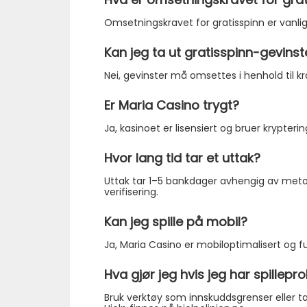
Omsetningskravet for gratisspinn er vanligv
Kan jeg ta ut gratisspinn-gevin
Nei, gevinster må omsettes i henhold til kr
Er Maria Casino trygt?
Ja, kasinoet er lisensiert og bruer kryptering
Hvor lang tid tar et uttak?
Uttak tar 1–5 bankdager avhengig av metode
verifisering.
Kan jeg spille på mobil?
Ja, Maria Casino er mobiloptimalisert og f
Hva gjør jeg hvis jeg har spillep
Bruk verktøy som innskuddsgrenser eller t