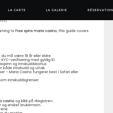
ria Casino: full guide
LA CARTE
LA GALERIE
RÉSERVATIO
ASSÉ
urning to
Free spins maria casino
, this guide covers
du må være 18 år eller eldre.
 KYC-verifisering med gyldig ID.
isspinn og innskuddsbonus.
er både innskudd og uttak.
er – Maria Casino fungerer best i Safari eller
y som innskuddsgrenser.
a casino
og klikk på «Registrer».
r og ønsket brukernavn.
rene.