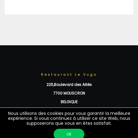
Restaurant Le Vugo
225,Boulevard des Alliés
7700 MOUSCRON
BELGIQUE
Nous utilisons des cookies pour vous garantir la meilleure
Nous utilisons des cookies pour vous garantir la meilleure
expérience. Si vous continuez à utiliser ce site Web, nous
expérience. Si vous continuez à utiliser ce site Web, nous
supposerons que vous en êtes satisfait.
supposerons que vous en êtes satisfait.
OK
OK