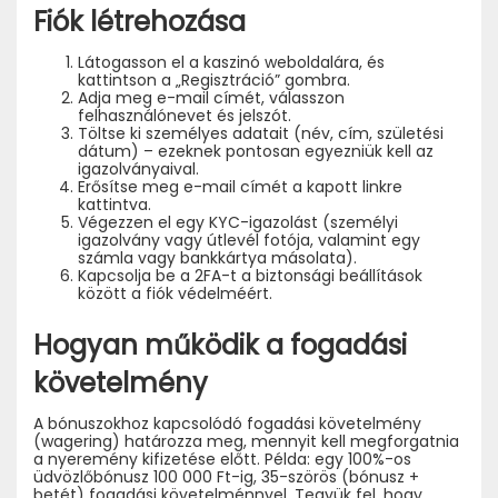
Fiók létrehozása
Látogasson el a kaszinó weboldalára, és
kattintson a „Regisztráció” gombra.
Adja meg e-mail címét, válasszon
felhasználónevet és jelszót.
Töltse ki személyes adatait (név, cím, születési
dátum) – ezeknek pontosan egyezniük kell az
igazolványaival.
Erősítse meg e-mail címét a kapott linkre
kattintva.
Végezzen el egy KYC-igazolást (személyi
igazolvány vagy útlevél fotója, valamint egy
számla vagy bankkártya másolata).
Kapcsolja be a 2FA-t a biztonsági beállítások
között a fiók védelméért.
Hogyan működik a fogadási
követelmény
A bónuszokhoz kapcsolódó fogadási követelmény
(wagering) határozza meg, mennyit kell megforgatnia
a nyeremény kifizetése előtt. Példa: egy 100%-os
üdvözlőbónusz 100 000 Ft-ig, 35-szörös (bónusz +
betét) fogadási követelménnyel. Tegyük fel, hogy