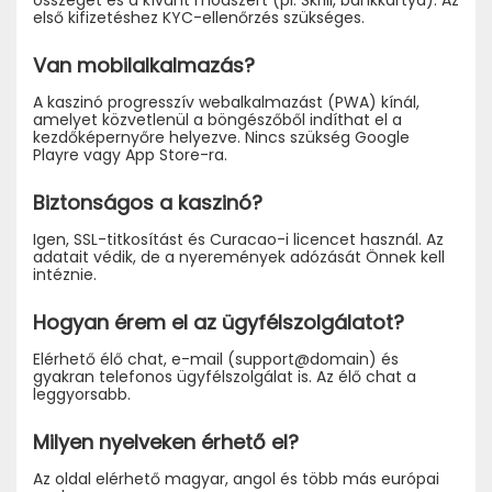
összeget és a kívánt módszert (pl. Skrill, bankkártya). Az
első kifizetéshez KYC-ellenőrzés szükséges.
Van mobilalkalmazás?
A kaszinó progresszív webalkalmazást (PWA) kínál,
amelyet közvetlenül a böngészőből indíthat el a
kezdőképernyőre helyezve. Nincs szükség Google
Playre vagy App Store-ra.
Biztonságos a kaszinó?
Igen, SSL-titkosítást és Curacao-i licencet használ. Az
adatait védik, de a nyeremények adózását Önnek kell
intéznie.
Hogyan érem el az ügyfélszolgálatot?
Elérhető élő chat, e-mail (support@domain) és
gyakran telefonos ügyfélszolgálat is. Az élő chat a
leggyorsabb.
Milyen nyelveken érhető el?
Az oldal elérhető magyar, angol és több más európai