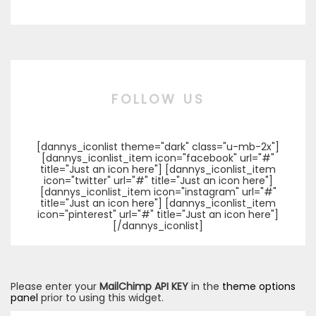
FOLLOW US
[dannys_iconlist theme="dark" class="u-mb-2x"]
[dannys_iconlist_item icon="facebook" url="#"
title="Just an icon here"] [dannys_iconlist_item
icon="twitter" url="#" title="Just an icon here"]
[dannys_iconlist_item icon="instagram" url="#"
title="Just an icon here"] [dannys_iconlist_item
icon="pinterest" url="#" title="Just an icon here"]
[/dannys_iconlist]
Please enter your
MailChimp API KEY
in the
theme options
panel
prior to using this widget.