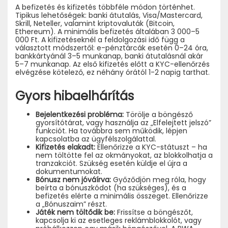
A befizetés és kifizetés többféle módon történhet.
Tipikus lehetőségek: banki átutalás, Visa/Mastercard,
Skrill, Neteller, valamint kriptovaluták (Bitcoin,
Ethereum). A minimális befizetés általában 3 000–5
000 Ft. A kifizetéseknél a feldolgozási idő függ a
választott módszertől: e-pénztárcák esetén 0–24 óra,
bankkártyánál 3–5 munkanap, banki átutalásnál akár
5–7 munkanap. Az első kifizetés előtt a KYC-ellenőrzés
elvégzése kötelező, ez néhány órától 1-2 napig tarthat.
Gyors hibaelhárítás
Bejelentkezési probléma:
Törölje a böngésző
gyorsítótárat, vagy használja az „Elfelejtett jelszó”
funkciót. Ha továbbra sem működik, lépjen
kapcsolatba az ügyfélszolgálattal.
Kifizetés elakadt:
Ellenőrizze a KYC-státuszt – ha
nem töltötte fel az okmányokat, az blokkolhatja a
tranzakciót. Szükség esetén küldje el újra a
dokumentumokat.
Bónusz nem jóváírva:
Győződjön meg róla, hogy
beírta a bónuszkódot (ha szükséges), és a
befizetés elérte a minimális összeget. Ellenőrizze
a „Bónuszaim” részt.
Játék nem töltődik be:
Frissítse a böngészőt,
kapcsolja ki az esetleges reklámblokkolót, vagy