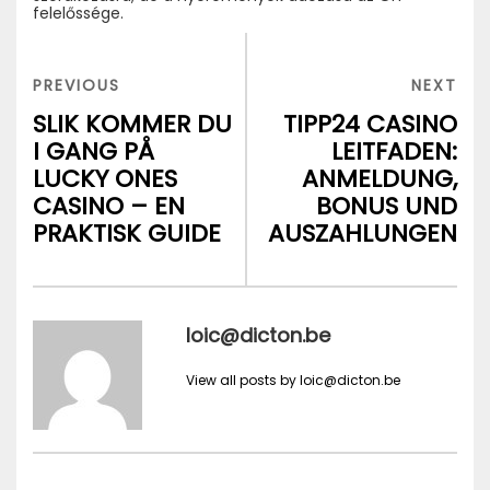
felelőssége.
Navigation
de
PREVIOUS
NEX
PREVIOUS
NEXT
POST
POS
l’article
SLIK KOMMER DU
TIPP24 CASINO
I GANG PÅ
LEITFADEN:
LUCKY ONES
ANMELDUNG,
CASINO – EN
BONUS UND
PRAKTISK GUIDE
AUSZAHLUNGEN
loic@dicton.be
View all posts by loic@dicton.be