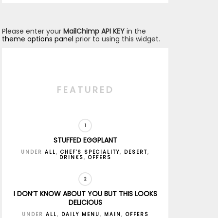
Please enter your
MailChimp API KEY
in the
theme options panel
prior to using this widget.
FEATURED
STUFFED EGGPLANT
UNDER
ALL
,
CHEF'S SPECIALITY
,
DESERT
,
DRINKS
,
OFFERS
I DON’T KNOW ABOUT YOU BUT THIS LOOKS
DELICIOUS
UNDER
ALL
,
DAILY MENU
,
MAIN
,
OFFERS