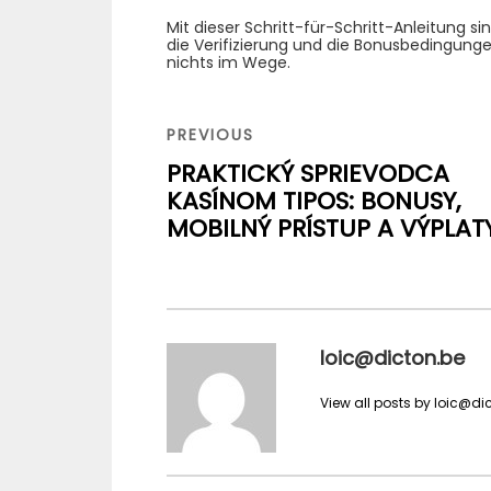
Mit dieser Schritt-für-Schritt-Anleitung si
die Verifizierung und die Bonusbedingunge
nichts im Wege.
Navigation
de
PREVIOUS
PREVIOUS
POST
l’article
PRAKTICKÝ SPRIEVODCA
KASÍNOM TIPOS: BONUSY,
MOBILNÝ PRÍSTUP A VÝPLAT
loic@dicton.be
View all posts by loic@di