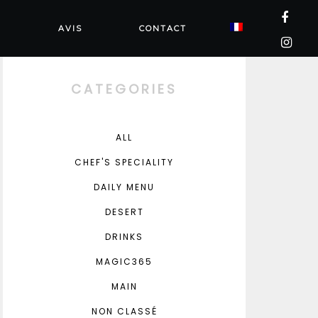
N
AVIS
CONTACT
CATEGORIES
ALL
CHEF'S SPECIALITY
DAILY MENU
DESERT
DRINKS
MAGIC365
MAIN
NON CLASSÉ