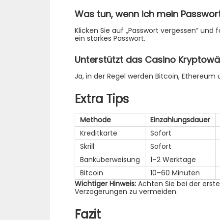
Was tun, wenn ich mein Passwor
Klicken Sie auf „Passwort vergessen“ und f
ein starkes Passwort.
Unterstützt das Casino Kryptow
Ja, in der Regel werden Bitcoin, Ethereum u
Extra Tips
Methode
Einzahlungsdauer
Kreditkarte
Sofort
Skrill
Sofort
Banküberweisung
1–2 Werktage
Bitcoin
10–60 Minuten
Wichtiger Hinweis:
Achten Sie bei der erste
Verzögerungen zu vermeiden.
Fazit