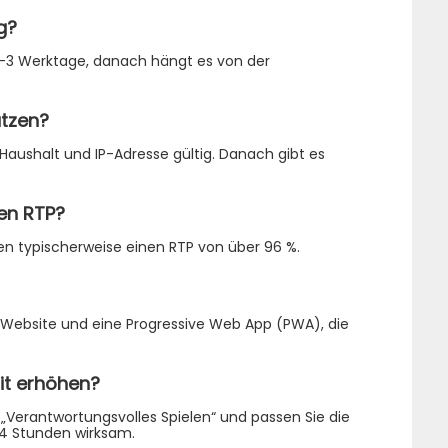
g?
 1–3 Werktage, danach hängt es von der
tzen?
Haushalt und IP-Adresse gültig. Danach gibt es
en RTP?
en typischerweise einen RTP von über 96 %.
 Website und eine Progressive Web App (PWA), die
it erhöhen?
 „Verantwortungsvolles Spielen“ und passen Sie die
24 Stunden wirksam.