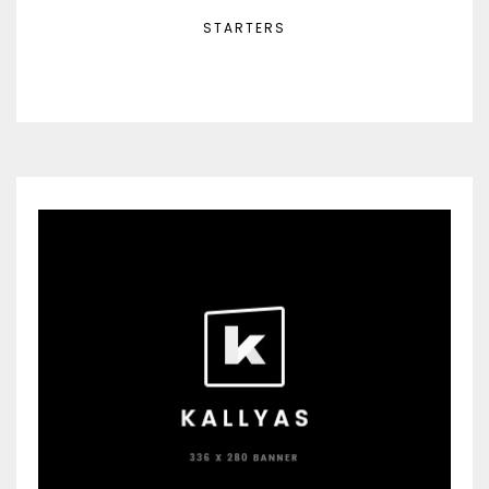
STARTERS