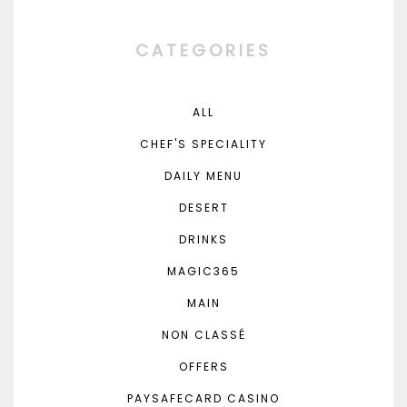
CATEGORIES
ALL
CHEF'S SPECIALITY
DAILY MENU
DESERT
DRINKS
MAGIC365
MAIN
NON CLASSÉ
OFFERS
PAYSAFECARD CASINO