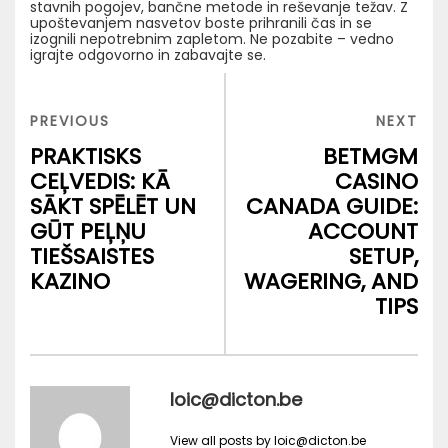
stavnih pogojev, bančne metode in reševanje težav. Z
upoštevanjem nasvetov boste prihranili čas in se
izognili nepotrebnim zapletom. Ne pozabite – vedno
igrajte odgovorno in zabavajte se.
Navigation
de
PREVIOUS
NEX
PREVIOUS
NEXT
POST
POS
l’article
PRAKTISKS
BETMGM
CEĻVEDIS: KĀ
CASINO
SĀKT SPĒLĒT UN
CANADA GUIDE:
GŪT PEĻŅU
ACCOUNT
TIEŠSAISTES
SETUP,
KAZINO
WAGERING, AND
TIPS
loic@dicton.be
View all posts by loic@dicton.be