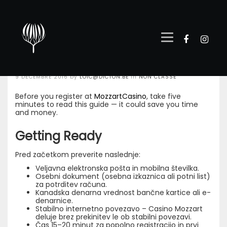
registracija, bonusi in
izračun stavnih
pogojev
Posted
9 DÉCEMBRE 2016
by
LOIC@DICTON.BE
in
NON CLASSÉ
on
Before you register at
MozzartCasino
, take five
minutes to read this guide — it could save you time
and money.
Getting Ready
Pred začetkom preverite naslednje:
Veljavna elektronska pošta in mobilna številka.
Osebni dokument (osebna izkaznica ali potni list)
za potrditev računa.
Kanadska denarna vrednost bančne kartice ali e-
denarnice.
Stabilno internetno povezavo – Casino Mozzart
deluje brez prekinitev le ob stabilni povezavi.
Čas 15–20 minut za popolno registracijo in prvi