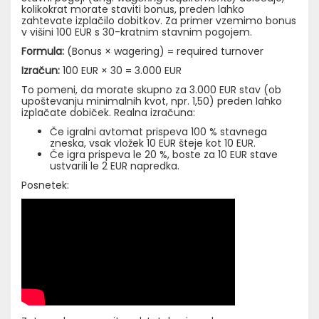
kolikokrat morate staviti bonus, preden lahko
zahtevate izplačilo dobitkov. Za primer vzemimo bonus
v višini 100 EUR s 30-kratnim stavnim pogojem.
Formula:
(Bonus × wagering) = required turnover
Izračun:
100 EUR × 30 = 3.000 EUR
To pomeni, da morate skupno za 3.000 EUR stav (ob
upoštevanju minimalnih kvot, npr. 1,50) preden lahko
izplačate dobiček. Realna izračuna:
Če igralni avtomat prispeva 100 % stavnega
zneska, vsak vložek 10 EUR šteje kot 10 EUR.
Če igra prispeva le 20 %, boste za 10 EUR stave
ustvarili le 2 EUR napredka.
Posnetek: