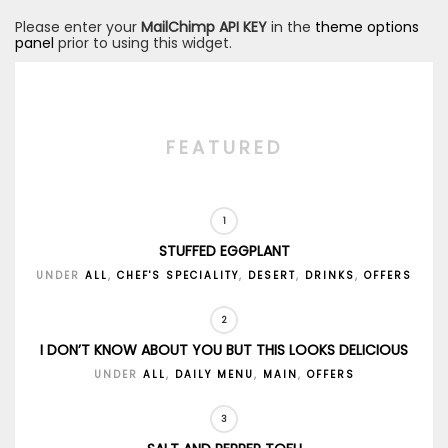
Please enter your
MailChimp API KEY
in the
theme options
panel
prior to using this widget.
FEATURED
STUFFED EGGPLANT
UNDER
ALL
,
CHEF'S SPECIALITY
,
DESERT
,
DRINKS
,
OFFERS
I DON’T KNOW ABOUT YOU BUT THIS LOOKS DELICIOUS
UNDER
ALL
,
DAILY MENU
,
MAIN
,
OFFERS