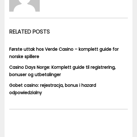
RELATED POSTS
Første uttak hos Verde Casino – komplett guide for
norske spillere
Casino Days Norge: Komplett guide til registrering,
bonuser og utbetalinger
Gobet casino: rejestracja, bonus i hazard
odpowiedzialny