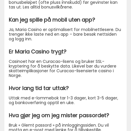
bonusbeløpet (ofte pluss innskudd) før gevinster kan
tas ut. Les alltid bonusvilkårene.
Kan jeg spille på mobil uten app?
Ja, Maria Casino er optimalisert for mobilnettlesere. Du
trenger ikke laste ned en app – bare besøk nettsiden
og logg inn.
Er Maria Casino trygt?
Casinoet har en Curacao-lisens og bruker SSL-
kryptering for å beskytte data. Likevel bør du vurdere
skatteimplikasjoner for Curacao-lisensierte casino i
Norge.
Hvor lang tid tar uttak?
Uttak med e-lommebok tar 1-3 dager, kort 3-5 dager,
og bankoverføring opptil en uke.
Hva gjør jeg om jeg mister passordet?
Bruk « Glemt passord » på innloggingssiden. Du vil
motta en e-post med lenke for å tilbakestille.