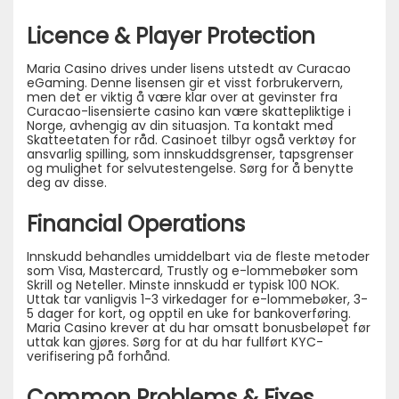
Licence & Player Protection
Maria Casino drives under lisens utstedt av Curacao
eGaming. Denne lisensen gir et visst forbrukervern,
men det er viktig å være klar over at gevinster fra
Curacao-lisensierte casino kan være skattepliktige i
Norge, avhengig av din situasjon. Ta kontakt med
Skatteetaten for råd. Casinoet tilbyr også verktøy for
ansvarlig spilling, som innskuddsgrenser, tapsgrenser
og mulighet for selvutestengelse. Sørg for å benytte
deg av disse.
Financial Operations
Innskudd behandles umiddelbart via de fleste metoder
som Visa, Mastercard, Trustly og e-lommebøker som
Skrill og Neteller. Minste innskudd er typisk 100 NOK.
Uttak tar vanligvis 1-3 virkedager for e-lommebøker, 3-
5 dager for kort, og opptil en uke for bankoverføring.
Maria Casino krever at du har omsatt bonusbeløpet før
uttak kan gjøres. Sørg for at du har fullført KYC-
verifisering på forhånd.
Common Problems & Fixes