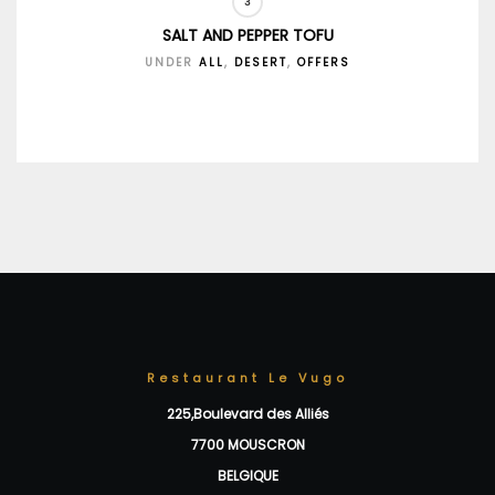
SALT AND PEPPER TOFU
UNDER
ALL
,
DESERT
,
OFFERS
Restaurant Le Vugo
225,Boulevard des Alliés
7700 MOUSCRON
BELGIQUE