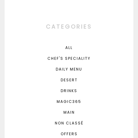
CATEGORIES
ALL
CHEF'S SPECIALITY
DAILY MENU
DESERT
DRINKS
MAGIC365
MAIN
NON CLASSÉ
OFFERS