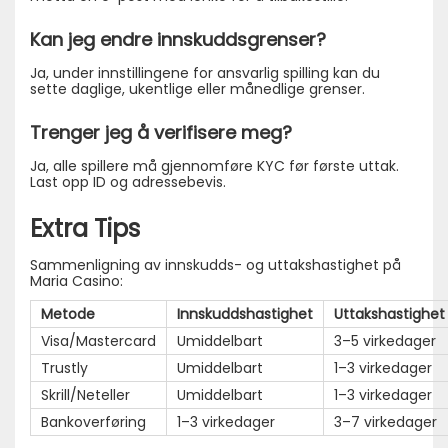
Kan jeg endre innskuddsgrenser?
Ja, under innstillingene for ansvarlig spilling kan du
sette daglige, ukentlige eller månedlige grenser.
Trenger jeg å verifisere meg?
Ja, alle spillere må gjennomføre KYC før første uttak.
Last opp ID og adressebevis.
Extra Tips
Sammenligning av innskudds- og uttakshastighet på
Maria Casino:
Metode
Innskuddshastighet
Uttakshastighet
Visa/Mastercard
Umiddelbart
3–5 virkedager
Trustly
Umiddelbart
1–3 virkedager
Skrill/Neteller
Umiddelbart
1–3 virkedager
Bankoverføring
1–3 virkedager
3–7 virkedager