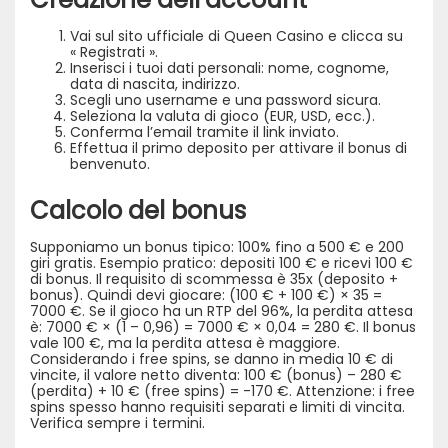
Vai sul sito ufficiale di Queen Casino e clicca su
« Registrati ».
Inserisci i tuoi dati personali: nome, cognome,
data di nascita, indirizzo.
Scegli uno username e una password sicura.
Seleziona la valuta di gioco (EUR, USD, ecc.).
Conferma l’email tramite il link inviato.
Effettua il primo deposito per attivare il bonus di
benvenuto.
Calcolo del bonus
Supponiamo un bonus tipico: 100% fino a 500 € e 200
giri gratis. Esempio pratico: depositi 100 € e ricevi 100 €
di bonus. Il requisito di scommessa è 35x (deposito +
bonus). Quindi devi giocare: (100 € + 100 €) × 35 =
7000 €. Se il gioco ha un RTP del 96%, la perdita attesa
è: 7000 € × (1 – 0,96) = 7000 € × 0,04 = 280 €. Il bonus
vale 100 €, ma la perdita attesa è maggiore.
Considerando i free spins, se danno in media 10 € di
vincite, il valore netto diventa: 100 € (bonus) – 280 €
(perdita) + 10 € (free spins) = -170 €. Attenzione: i free
spins spesso hanno requisiti separati e limiti di vincita.
Verifica sempre i termini.