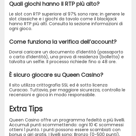
Quali giochi hanno il RTP più alto?
Le slot con RTP superiore al 97% sono rare; in genere le
slot classiche e i giochi da tavolo come il blackjack
hanno RTP più alti. Consulta la sezione informazioni di
ogni gioco.
Come funziona la verifica dell’account?
Dovrai caricare un documento d’identità (passaporto
o carta d’identità), una prova di residenza (bolletta) e
talvolta un selfie. Il processo richiede fino a 48 ore.
È sicuro giocare su Queen Casino?
Il sito utilizza crittografia SSL ed è sotto licenza
Curacao. Tuttavia, per maggiore sicurezza, controlla le
recensioni e gioca in modo responsabile.
Extra Tips
Queen Casino offre un programma fedeltà a più livelli.
Accumuli punti scommettendo: ogni 10 € scommessi
ottieni 1 punto. I punti possono essere scambiati con
bonus o giri gratis. I livelli sono: Bronzo (0-500 punti),