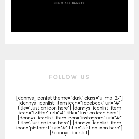
FOLLOW US
[dannys_iconlist theme="dark" class="u-mb-2x"]
[dannys_iconlist_item icon="facebook" url="#"
title="Just an icon here"] [dannys_iconlist_item
icon="twitter" url="#" title="Just an icon here"]
[dannys_iconlist_item icon="instagram" url="#"
title="Just an icon here"] [dannys_iconlist_item
icon="pinterest" url="#" title="Just an icon here"]
[/dannys_iconlist]