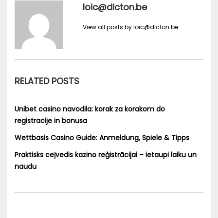
loic@dicton.be
View all posts by loic@dicton.be
RELATED POSTS
Unibet casino navodila: korak za korakom do
registracije in bonusa
Wettbasis Casino Guide: Anmeldung, Spiele & Tipps
Praktisks ceļvedis kazino reģistrācijai – ietaupi laiku un
naudu