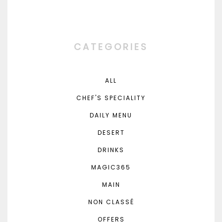
CATEGORIES
ALL
CHEF'S SPECIALITY
DAILY MENU
DESERT
DRINKS
MAGIC365
MAIN
NON CLASSÉ
OFFERS