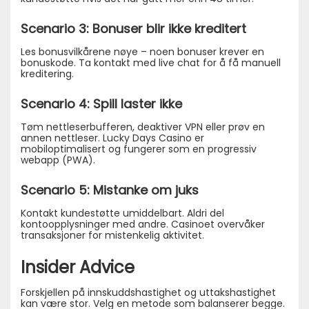
Scenario 3: Bonuser blir ikke kreditert
Les bonusvilkårene nøye – noen bonuser krever en
bonuskode. Ta kontakt med live chat for å få manuell
kreditering.
Scenario 4: Spill laster ikke
Tøm nettleserbufferen, deaktiver VPN eller prøv en
annen nettleser. Lucky Days Casino er
mobiloptimalisert og fungerer som en progressiv
webapp (PWA).
Scenario 5: Mistanke om juks
Kontakt kundestøtte umiddelbart. Aldri del
kontoopplysninger med andre. Casinoet overvåker
transaksjoner for mistenkelig aktivitet.
Insider Advice
Forskjellen på innskuddshastighet og uttakshastighet
kan være stor. Velg en metode som balanserer begge.