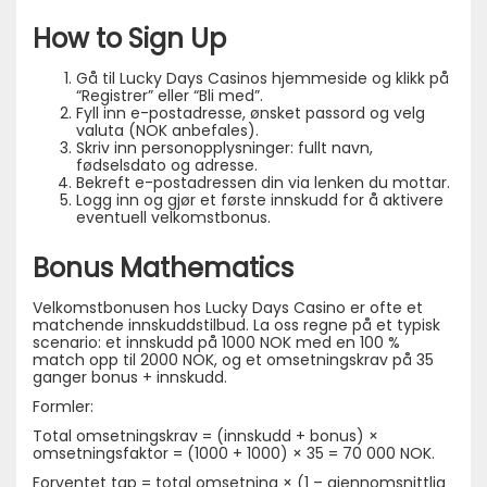
How to Sign Up
Gå til Lucky Days Casinos hjemmeside og klikk på
“Registrer” eller “Bli med”.
Fyll inn e-postadresse, ønsket passord og velg
valuta (NOK anbefales).
Skriv inn personopplysninger: fullt navn,
fødselsdato og adresse.
Bekreft e-postadressen din via lenken du mottar.
Logg inn og gjør et første innskudd for å aktivere
eventuell velkomstbonus.
Bonus Mathematics
Velkomstbonusen hos Lucky Days Casino er ofte et
matchende innskuddstilbud. La oss regne på et typisk
scenario: et innskudd på 1000 NOK med en 100 %
match opp til 2000 NOK, og et omsetningskrav på 35
ganger bonus + innskudd.
Formler:
Total omsetningskrav = (innskudd + bonus) ×
omsetningsfaktor = (1000 + 1000) × 35 = 70 000 NOK.
Forventet tap = total omsetning × (1 – gjennomsnittlig