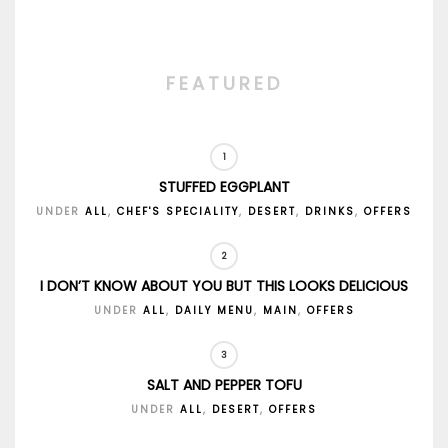
FEATURED
STUFFED EGGPLANT
UNDER
ALL
,
CHEF'S SPECIALITY
,
DESERT
,
DRINKS
,
OFFERS
I DON’T KNOW ABOUT YOU BUT THIS LOOKS DELICIOUS
UNDER
ALL
,
DAILY MENU
,
MAIN
,
OFFERS
SALT AND PEPPER TOFU
UNDER
ALL
,
DESERT
,
OFFERS