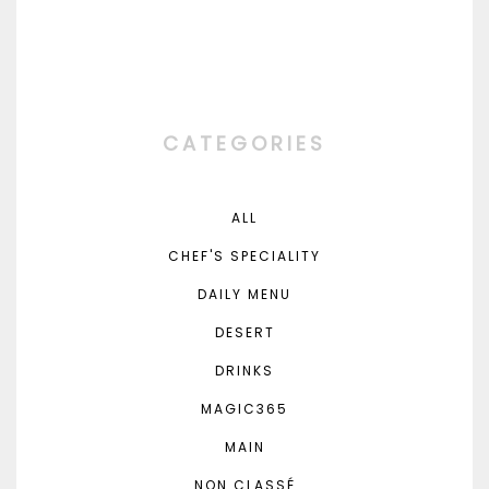
CATEGORIES
ALL
CHEF'S SPECIALITY
DAILY MENU
DESERT
DRINKS
MAGIC365
MAIN
NON CLASSÉ