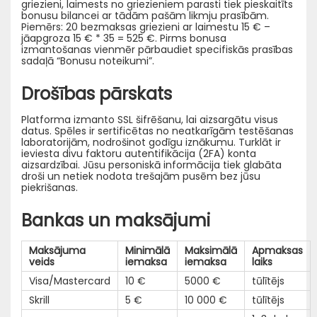
griezieni, laimests no griezieniem parasti tiek pieskaitīts
bonusu bilancei ar tādām pašām likmju prasībām.
Piemērs: 20 bezmaksas griezieni ar laimestu 15 € –
jāapgroza 15 € * 35 = 525 €. Pirms bonusa
izmantošanas vienmēr pārbaudiet specifiskās prasības
sadaļā “Bonusu noteikumi”.
Drošības pārskats
Platforma izmanto SSL šifrēšanu, lai aizsargātu visus
datus. Spēles ir sertificētas no neatkarīgām testēšanas
laboratorijām, nodrošinot godīgu iznākumu. Turklāt ir
ieviesta divu faktoru autentifikācija (2FA) konta
aizsardzībai. Jūsu personiskā informācija tiek glabāta
droši un netiek nodota trešajām pusēm bez jūsu
piekrišanas.
Bankas un maksājumi
Maksājuma
Minimālā
Maksimālā
Apmaksas
veids
iemaksa
iemaksa
laiks
Visa/Mastercard
10 €
5000 €
tūlītējs
Skrill
5 €
10 000 €
tūlītējs