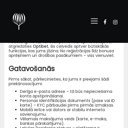
ceļvedis – reģistrācija,
bonusi un drošība
Posted
8 MARS 2016
by
LOIC@DICTON.BE
in
NON CLASSÉ
on
Neatkarīgi no tā, vai esat pirmo reizi apmeklētājs vai
atgriežaties
Optibet
, šis ceļvedis aptver būtiskākās
funkcijas, kas jums jāzina. No reģistrācijas līdz bonusa
aprēķiniem un drošības pasākumiem – viss vienuviet.
Gatavošanās
Pirms sākat, pārliecinieties, ka jums ir pieejami šādi
priekšnosacījumi:
Derīga e-pasta adrese – tā būs nepieciešama
konta apstiprināšanai.
Personas identifikācijas dokuments (pase vai ID
karte) – KYC pārbaudei pirms pirmās izmaksas.
Mobilā ierīce vai dators ar stabilu interneta
savienojumu.
Vēlamais maksājuma veids (karte, e-maka,
bankas pārskaitījums).