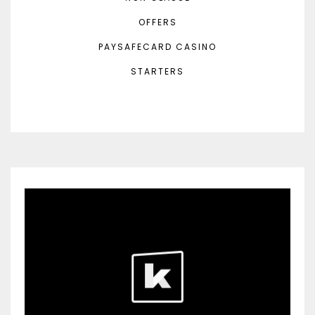
OFFERS
PAYSAFECARD CASINO
STARTERS