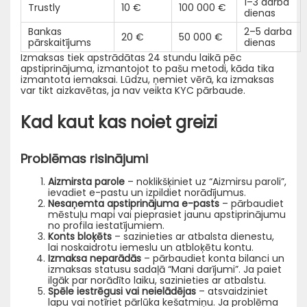
1–3 darba
Trustly
10 €
100 000 €
dienas
Bankas
2–5 darba
20 €
50 000 €
pārskaitījums
dienas
Izmaksas tiek apstrādātas 24 stundu laikā pēc
apstiprinājuma, izmantojot to pašu metodi, kāda tika
izmantota iemaksai. Lūdzu, ņemiet vērā, ka izmaksas
var tikt aizkavētas, ja nav veikta KYC pārbaude.
Kad kaut kas noiet greizi
Problēmas risinājumi
Aizmirsta parole
– noklikšķiniet uz “Aizmirsu paroli”,
ievadiet e-pastu un izpildiet norādījumus.
Nesaņemta apstiprinājuma e-pasts
– pārbaudiet
mēstuļu mapi vai pieprasiet jaunu apstiprinājumu
no profila iestatījumiem.
Konts bloķēts
– sazinieties ar atbalsta dienestu,
lai noskaidrotu iemeslu un atbloķētu kontu.
Izmaksa neparādās
– pārbaudiet konta bilanci un
izmaksas statusu sadaļā “Mani darījumi”. Ja paiet
ilgāk par norādīto laiku, sazinieties ar atbalstu.
Spēle iestrēgusi vai neielādējas
– atsvaidziniet
lapu vai notīriet pārlūka kešatmiņu. Ja problēma