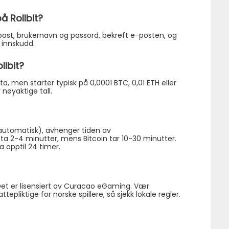
å Rollbit?
n e-post, brukernavn og passord, bekreft e-posten, og
 innskudd.
lbit?
, men starter typisk på 0,0001 BTC, 0,01 ETH eller
 nøyaktige tall.
 automatisk), avhenger tiden av
t ta 2-4 minutter, mens Bitcoin tar 10-30 minutter.
 opptil 24 timer.
. Det er lisensiert av Curacao eGaming. Vær
liktige for norske spillere, så sjekk lokale regler.