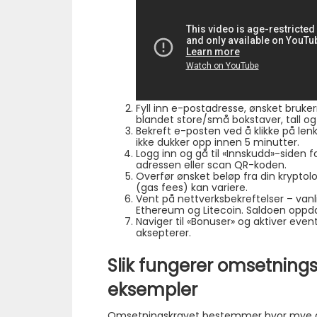
Fyll inn e-postadresse, ønsket bruke
blandet store/små bokstaver, tall og
Bekreft e-posten ved å klikke på len
ikke dukker opp innen 5 minutter.
Logg inn og gå til «Innskudd»-siden f
adressen eller scan QR-koden.
Overfør ønsket beløp fra din krypto
(gas fees) kan variere.
Vent på nettverksbekreftelser – vanlig
Ethereum og Litecoin. Saldoen oppd
Naviger til «Bonuser» og aktiver even
aksepterer.
Slik fungerer omsetnin
eksempler
Omsetningskravet bestemmer hvor mye du 