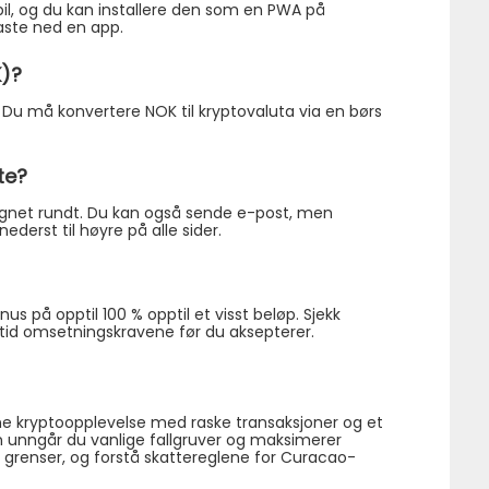
obil, og du kan installere den som en PWA på
laste ned en app.
K)?
. Du må konvertere NOK til kryptovaluta via en børs
te?
 døgnet rundt. Du kan også sende e-post, men
ederst til høyre på alle sider.
us på opptil 100 % opptil et visst beløp. Sjekk
ltid omsetningskravene før du aksepterer.
rne kryptoopplevelse med raske transaksjoner og et
en unngår du vanlige fallgruver og maksimerer
ett grenser, og forstå skattereglene for Curacao-