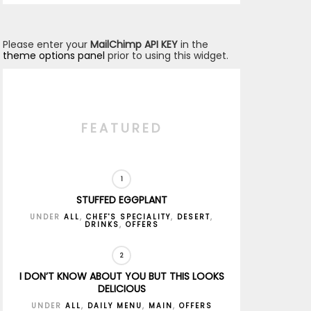
Please enter your
MailChimp API KEY
in the
theme options panel
prior to using this widget.
FEATURED
STUFFED EGGPLANT
UNDER
ALL
,
CHEF'S SPECIALITY
,
DESERT
,
DRINKS
,
OFFERS
I DON’T KNOW ABOUT YOU BUT THIS LOOKS
DELICIOUS
UNDER
ALL
,
DAILY MENU
,
MAIN
,
OFFERS