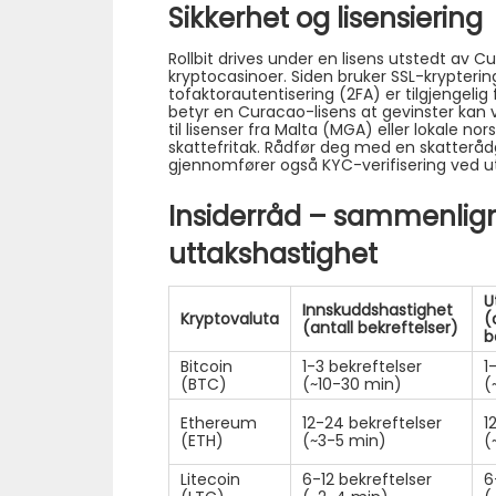
Sikkerhet og lisensiering
Rollbit drives under en lisens utstedt av 
kryptocasinoer. Siden bruker SSL-kryptering
tofaktorautentisering (2FA) er tilgjengelig
betyr en Curacao-lisens at gevinster kan 
til lisenser fra Malta (MGA) eller lokale no
skattefritak. Rådfør deg med en skatterådgi
gjennomfører også KYC-verifisering ved utta
Insiderråd – sammenlign
uttakshastighet
U
Innskuddshastighet
Kryptovaluta
(
(antall bekreftelser)
b
Bitcoin
1-3 bekreftelser
1
(BTC)
(~10-30 min)
(
Ethereum
12-24 bekreftelser
1
(ETH)
(~3-5 min)
(
Litecoin
6-12 bekreftelser
6