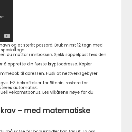
rnavn og et sterkt passord. Bruk minst 12 tegn med
 spesialtegn.
ken du mottar i innboksen. Sjekk søppelpost hvis den
or å opprette din første kryptoadresse. Kopier
lommebok til adressen. Husk at nettverksgebyrer
vis 1-3 bekreftelser for Bitcoin, raskere for
ateres automatisk.
tuell velkomstbonus. Les vilkårene nøye før du
gskrav – med matematiske
må satse før bonusmidler kan tas ut. La oss