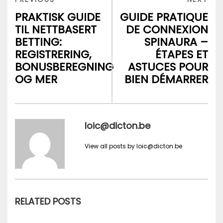
de
POST
POS
l’article
PRAKTISK GUIDE
GUIDE PRATIQUE
TIL NETTBASERT
DE CONNEXION
BETTING:
SPINAURA –
REGISTRERING,
ÉTAPES ET
BONUSBEREGNING
ASTUCES POUR
OG MER
BIEN DÉMARRER
loic@dicton.be
View all posts by loic@dicton.be
RELATED POSTS