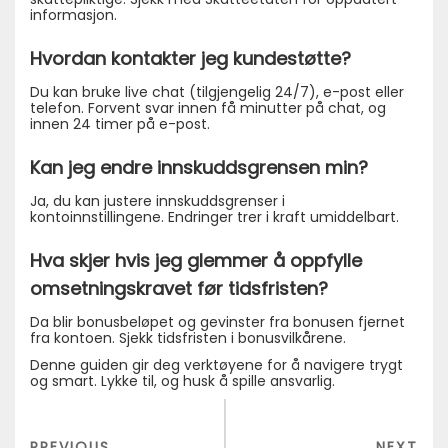
informasjon.
Hvordan kontakter jeg kundestøtte?
Du kan bruke live chat (tilgjengelig 24/7), e-post eller
telefon. Forvent svar innen få minutter på chat, og
innen 24 timer på e-post.
Kan jeg endre innskuddsgrensen min?
Ja, du kan justere innskuddsgrenser i
kontoinnstillingene. Endringer trer i kraft umiddelbart.
Hva skjer hvis jeg glemmer å oppfylle
omsetningskravet før tidsfristen?
Da blir bonusbeløpet og gevinster fra bonusen fjernet
fra kontoen. Sjekk tidsfristen i bonusvilkårene.
Denne guiden gir deg verktøyene for å navigere trygt
og smart. Lykke til, og husk å spille ansvarlig.
Navigation
PREVIOUS
NEX
PREVIOUS
NEXT