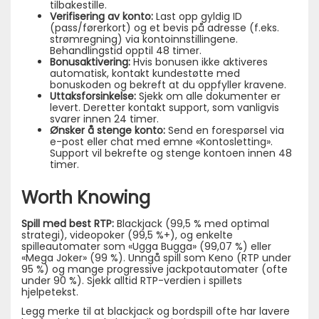
tilbakestille.
Verifisering av konto:
Last opp gyldig ID
(pass/førerkort) og et bevis på adresse (f.eks.
strømregning) via kontoinnstillingene.
Behandlingstid opptil 48 timer.
Bonusaktivering:
Hvis bonusen ikke aktiveres
automatisk, kontakt kundestøtte med
bonuskoden og bekreft at du oppfyller kravene.
Uttaksforsinkelse:
Sjekk om alle dokumenter er
levert. Deretter kontakt support, som vanligvis
svarer innen 24 timer.
Ønsker å stenge konto:
Send en forespørsel via
e-post eller chat med emne «Kontosletting».
Support vil bekrefte og stenge kontoen innen 48
timer.
Worth Knowing
Spill med best RTP:
Blackjack (99,5 % med optimal
strategi), videopoker (99,5 %+), og enkelte
spilleautomater som «Ugga Bugga» (99,07 %) eller
«Mega Joker» (99 %). Unngå spill som Keno (RTP under
95 %) og mange progressive jackpotautomater (ofte
under 90 %). Sjekk alltid RTP-verdien i spillets
hjelpetekst.
Legg merke til at blackjack og bordspill ofte har lavere