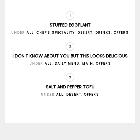
STUFFED EGGPLANT
UNDER
ALL
,
CHEF'S SPECIALITY
,
DESERT
,
DRINKS
,
OFFERS
I DON’T KNOW ABOUT YOU BUT THIS LOOKS DELICIOUS
UNDER
ALL
,
DAILY MENU
,
MAIN
,
OFFERS
SALT AND PEPPER TOFU
UNDER
ALL
,
DESERT
,
OFFERS