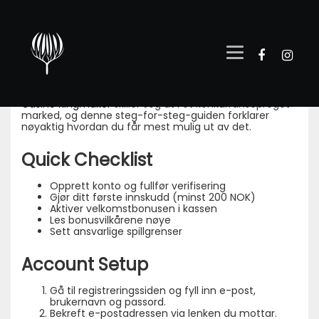
guide: Slik maksimerer
du din spillopplevelse
Posted
9 SEPTEMBRE 2015
by
LOIC@DICTON.BE
in
NON CLASSÉ
on
Casino Kingmaker
skiller seg ut i et konkurransepreget
marked, og denne steg-for-steg-guiden forklarer
nøyaktig hvordan du får mest mulig ut av det.
Quick Checklist
Opprett konto og fullfør verifisering
Gjør ditt første innskudd (minst 200 NOK)
Aktiver velkomstbonusen i kassen
Les bonusvilkårene nøye
Sett ansvarlige spillgrenser
Account Setup
Gå til registreringssiden og fyll inn e-post,
brukernavn og passord.
Bekreft e-postadressen via lenken du mottar.