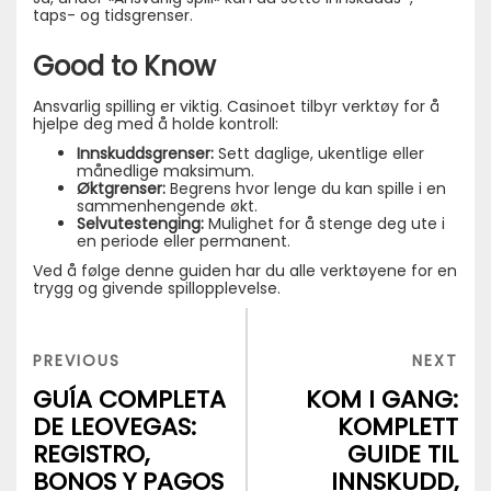
taps- og tidsgrenser.
Good to Know
Ansvarlig spilling er viktig. Casinoet tilbyr verktøy for å
hjelpe deg med å holde kontroll:
Innskuddsgrenser:
Sett daglige, ukentlige eller
månedlige maksimum.
Øktgrenser:
Begrens hvor lenge du kan spille i en
sammenhengende økt.
Selvutestenging:
Mulighet for å stenge deg ute i
en periode eller permanent.
Ved å følge denne guiden har du alle verktøyene for en
trygg og givende spillopplevelse.
Navigation
de
PREVIOUS
NEX
PREVIOUS
NEXT
POST
POS
l’article
GUÍA COMPLETA
KOM I GANG:
DE LEOVEGAS:
KOMPLETT
REGISTRO,
GUIDE TIL
BONOS Y PAGOS
INNSKUDD,