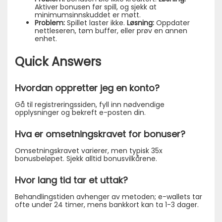
Aktiver bonusen før spill, og sjekk at
minimumsinnskuddet er møtt.
Problem:
Spillet laster ikke.
Løsning:
Oppdater
nettleseren, tøm buffer, eller prøv en annen
enhet.
Quick Answers
Hvordan oppretter jeg en konto?
Gå til registreringssiden, fyll inn nødvendige
opplysninger og bekreft e-posten din.
Hva er omsetningskravet for bonuser?
Omsetningskravet varierer, men typisk 35x
bonusbeløpet. Sjekk alltid bonusvilkårene.
Hvor lang tid tar et uttak?
Behandlingstiden avhenger av metoden; e-wallets tar
ofte under 24 timer, mens bankkort kan ta 1-3 dager.