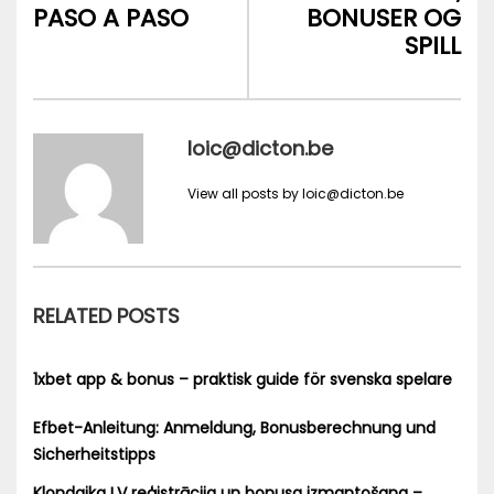
PASO A PASO
BONUSER OG
SPILL
loic@dicton.be
View all posts by loic@dicton.be
RELATED POSTS
1xbet app & bonus – praktisk guide för svenska spelare
Efbet-Anleitung: Anmeldung, Bonusberechnung und
Sicherheitstipps
Klondaika LV reģistrācija un bonusa izmantošana –