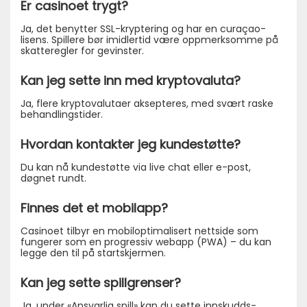
Er casinoet trygt?
Ja, det benytter SSL-kryptering og har en curaçao-
lisens. Spillere bør imidlertid være oppmerksomme på
skatteregler for gevinster.
Kan jeg sette inn med kryptovaluta?
Ja, flere kryptovalutaer aksepteres, med svært raske
behandlingstider.
Hvordan kontakter jeg kundestøtte?
Du kan nå kundestøtte via live chat eller e-post,
døgnet rundt.
Finnes det et mobilapp?
Casinoet tilbyr en mobiloptimalisert nettside som
fungerer som en progressiv webapp (PWA) – du kan
legge den til på startskjermen.
Kan jeg sette spillgrenser?
Ja, under «Ansvarlig spill» kan du sette innskudds-,