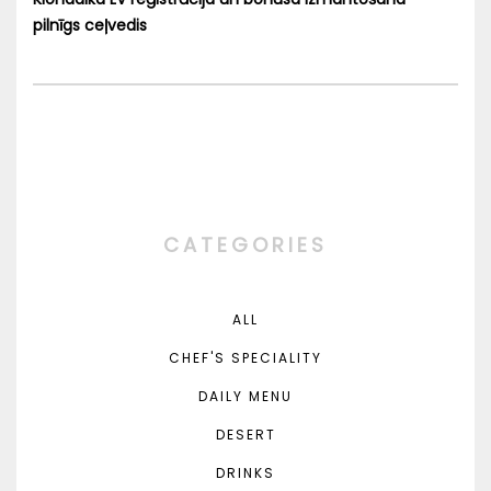
pilnīgs ceļvedis
CATEGORIES
ALL
CHEF'S SPECIALITY
DAILY MENU
DESERT
DRINKS