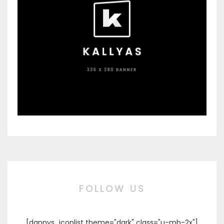
FOLLOW US
[dannys_iconlist theme="dark" class="u-mb-2x"]