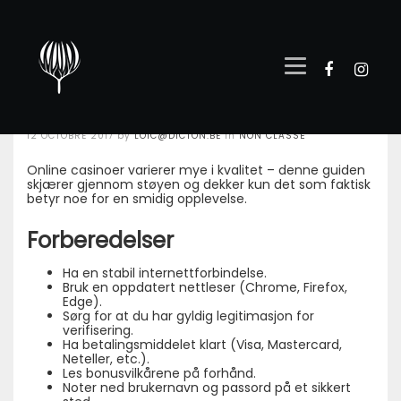
casino – komplett
veiledning for norske
spillere
Posted
12 OCTOBRE 2017
by
LOIC@DICTON.BE
in
NON CLASSÉ
on
Online casinoer varierer mye i kvalitet – denne guiden
skjærer gjennom støyen og dekker kun det som faktisk
betyr noe for en smidig opplevelse.
Forberedelser
Ha en stabil internettforbindelse.
Bruk en oppdatert nettleser (Chrome, Firefox,
Edge).
Sørg for at du har gyldig legitimasjon for
verifisering.
Ha betalingsmiddelet klart (Visa, Mastercard,
Neteller, etc.).
Les bonusvilkårene på forhånd.
Noter ned brukernavn og passord på et sikkert