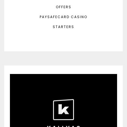
OFFERS
PAYSAFECARD CASINO
STARTERS