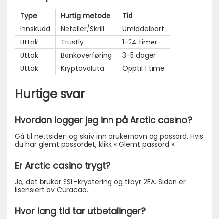
Type
Hurtig metode
Tid
Innskudd
Neteller/Skrill
Umiddelbart
Uttak
Trustly
1-24 timer
Uttak
Bankoverføring
3-5 dager
Uttak
Kryptovaluta
Opptil 1 time
Hurtige svar
Hvordan logger jeg inn på Arctic casino?
Gå til nettsiden og skriv inn brukernavn og passord. Hvis
du har glemt passordet, klikk « Glemt passord ».
Er Arctic casino trygt?
Ja, det bruker SSL-kryptering og tilbyr 2FA. Siden er
lisensiert av Curacao.
Hvor lang tid tar utbetalinger?