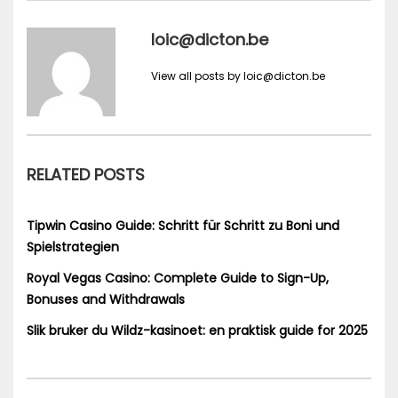
loic@dicton.be
View all posts by loic@dicton.be
RELATED POSTS
Tipwin Casino Guide: Schritt für Schritt zu Boni und
Spielstrategien
Royal Vegas Casino: Complete Guide to Sign-Up,
Bonuses and Withdrawals
Slik bruker du Wildz-kasinoet: en praktisk guide for 2025