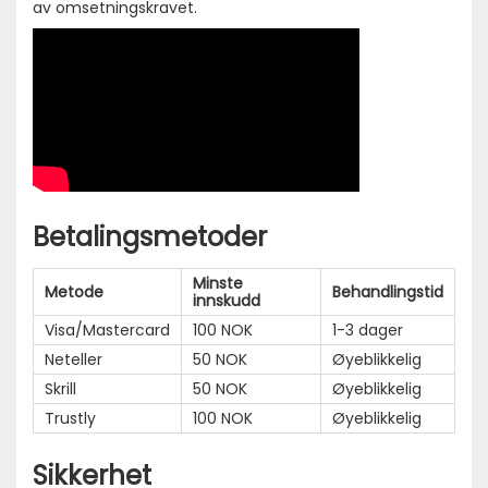
av omsetningskravet.
Betalingsmetoder
Minste
Metode
Behandlingstid
innskudd
Visa/Mastercard
100 NOK
1-3 dager
Neteller
50 NOK
Øyeblikkelig
Skrill
50 NOK
Øyeblikkelig
Trustly
100 NOK
Øyeblikkelig
Sikkerhet