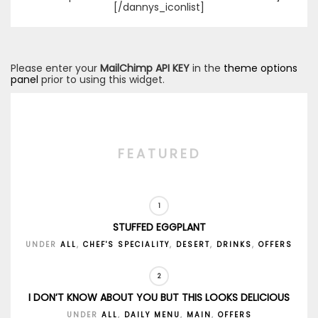
[/dannys_iconlist]
Please enter your
MailChimp API KEY
in the
theme options
panel
prior to using this widget.
FEATURED
STUFFED EGGPLANT
UNDER
ALL
,
CHEF'S SPECIALITY
,
DESERT
,
DRINKS
,
OFFERS
I DON’T KNOW ABOUT YOU BUT THIS LOOKS DELICIOUS
UNDER
ALL
,
DAILY MENU
,
MAIN
,
OFFERS