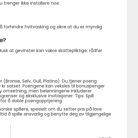
 trenger ikke installere noe.
å forhindre hvitvasking og sikre at du er myndig.
re?
usk at gevinster kan være skattepliktige; rådfør
 (Bronse, Sølv, Gull, Platina). Du tjener poeng
10 kr satset. Poengene kan veksles til bonuspenger
 høy omsetning, men belønningene inkluderer
enser og eksklusive invitasjoner. Tips: Spill
 for å doble poengopptjening.
norske spillere, spesielt om du setter pris på lave
tid å spille ansvarlig og benytte deg av tilgjengelige