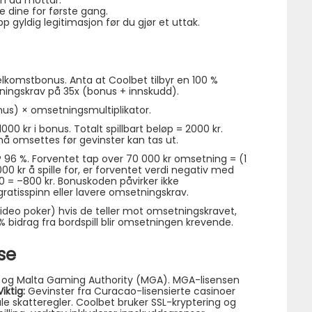
en du mottar.
 dine for første gang.
pp gyldig legitimasjon før du gjør et uttak.
lkomstbonus. Anta at Coolbet tilbyr en 100 %
ingskrav på 35x (bonus + innskudd).
us) × omsetningsmultiplikator.
00 kr i bonus. Totalt spillbart beløp = 2000 kr.
å omsettes før gevinster kan tas ut.
P 96 %. Forventet tap over 70 000 kr omsetning = (1
00 kr å spille for, er forventet verdi negativ med
0 = –800 kr. Bonuskoden påvirker ikke
ratisspinn eller lavere omsetningskrav.
 video poker) hvis de teller mot omsetningskravet,
 bidrag fra bordspill blir omsetningen krevende.
lse
g og Malta Gaming Authority (MGA). MGA-lisensen
Viktig:
Gevinster fra Curacao-lisensierte casinoer
ale skatteregler. Coolbet bruker SSL-kryptering og