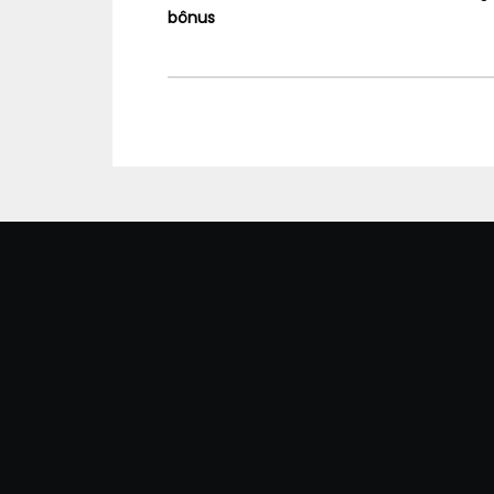
bônus