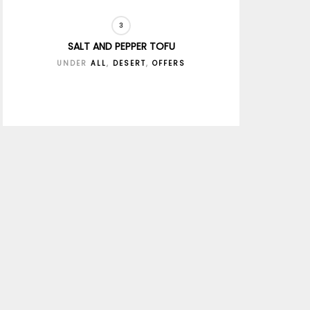
SALT AND PEPPER TOFU
UNDER
ALL
,
DESERT
,
OFFERS