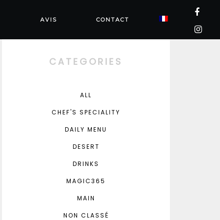
N
AVIS
CONTACT
CATEGORIES
ALL
CHEF'S SPECIALITY
DAILY MENU
DESERT
DRINKS
MAGIC365
MAIN
NON CLASSÉ