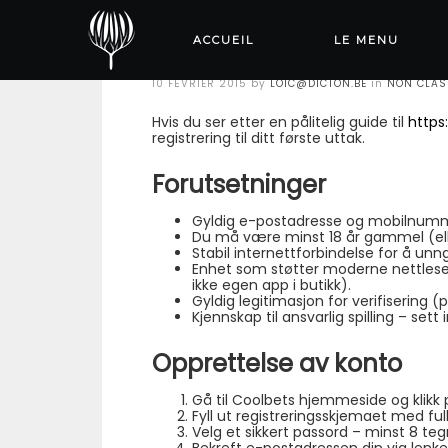
Coolbet-guide: Fr
– trinn for trinn
ACCUEIL
LE MENU
Posted
10 FÉVRIER 2015
by
LOIC@DICTON.BE
in
NON CLAS
on
Hvis du ser etter en pålitelig guide til
https
registrering til ditt første uttak.
Forutsetninger
Gyldig e-postadresse og mobilnum
Du må være minst 18 år gammel (eller
Stabil internettforbindelse for å unn
Enhet som støtter moderne nettlese
ikke egen app i butikk).
Gyldig legitimasjon for verifisering (p
Kjennskap til ansvarlig spilling – set
Opprettelse av konto
Gå til Coolbets hjemmeside og klikk på
Fyll ut registreringsskjemaet med fu
Velg et sikkert passord – minst 8 te