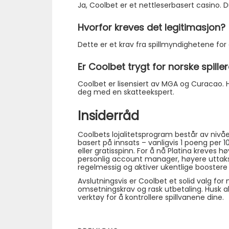
Ja, Coolbet er et nettleserbasert casino. Du
Hvorfor kreves det legitimasjon?
Dette er et krav fra spillmyndighetene for 
Er Coolbet trygt for norske spille
Coolbet er lisensiert av MGA og Curacao. H
deg med en skatteekspert.
Insiderråd
Coolbets lojalitetsprogram består av nivåer
basert på innsats – vanligvis 1 poeng per 
eller gratisspinn. For å nå Platina kreves
personlig account manager, høyere uttaksgr
regelmessig og aktiver ukentlige boostere
Avslutningsvis er Coolbet et solid valg for 
omsetningskrav og rask utbetaling. Husk all
verktøy for å kontrollere spillvanene dine.
Navigation