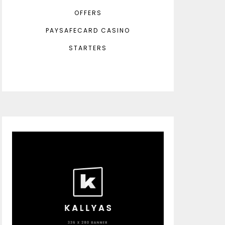
OFFERS
PAYSAFECARD CASINO
STARTERS