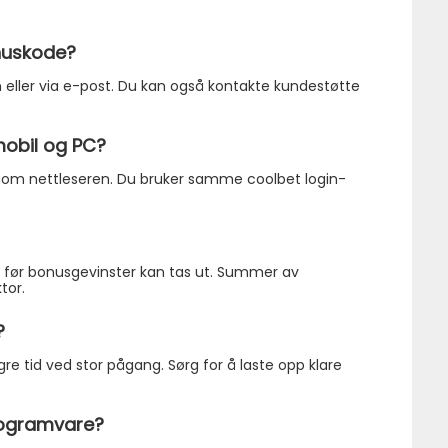
nuskode?
eller via e-post. Du kan også kontakte kundestøtte
obil og PC?
nnom nettleseren. Du bruker samme coolbet login-
før bonusgevinster kan tas ut. Summer av
tor.
?
re tid ved stor pågang. Sørg for å laste opp klare
programvare?