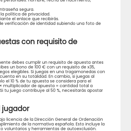
os personales: nombre, fecha de nacimiento,
ntraseña segura.
a política de privacidad.
ante el enlace que recibirás.
de verificación de identidad subiendo una foto de
stas con requisito de
lmente debes cumplir un requisito de apuesta antes
ecibes un bono de 100 € con un requisito de x35,
uegos elegibles. Si juegas en una tragamonedas con
uenta en su totalidad. En cambio, si juegas al
olo el 10 % de tu apuesta se considera para el
 × multiplicador de apuesta = cantidad total a
 Si tu juego contribuye al 50 %, necesitarás apostar
l jugador
jo licencia de la Dirección General de Ordenación
plimiento de la normativa española. Esto incluye la
to voluntarios y herramientas de autoexclusión.