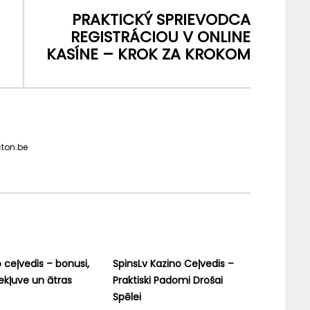
POST
PRAKTICKÝ SPRIEVODCA
REGISTRÁCIOU V ONLINE
KASÍNE – KROK ZA KROKOM
cton.be
o ceļvedis – bonusi,
SpinsLv Kazino Ceļvedis –
ekļuve un ātras
Praktiski Padomi Drošai
Spēlei