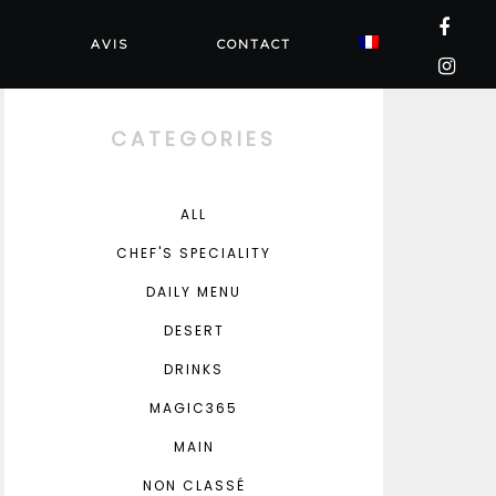
N
AVIS
CONTACT
CATEGORIES
ALL
CHEF'S SPECIALITY
DAILY MENU
DESERT
DRINKS
MAGIC365
MAIN
NON CLASSÉ