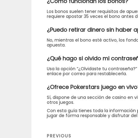
¿Cómo funcionan los bonos?
Los bonos suelen tener requisitos de apue
requiere apostar 35 veces el bono antes de
¿Puedo retirar dinero sin haber 
No, mientras el bono esté activo, los fond
apuesta.
¿Qué hago si olvido mi contrase
Usa la opción “¿Olvidaste tu contraseña?” e
enlace por correo para restablecerla.
¿Ofrece Pokerstars juego en vivo
Sí, dispone de una sección de casino en vi
otros juegos.
Con esta guía tienes toda la información
jugar de forma responsable y disfrutar de
Navigation
de
PREVIOUS
PREVIOUS