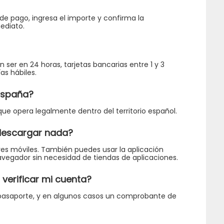
o de pago, ingresa el importe y confirma la
ediato.
n ser en 24 horas, tarjetas bancarias entre 1 y 3
as hábiles.
 España?
 que opera legalmente dentro del territorio español.
 descargar nada?
ores móviles. También puedes usar la aplicación
avegador sin necesidad de tiendas de aplicaciones.
verificar mi cuenta?
 pasaporte, y en algunos casos un comprobante de