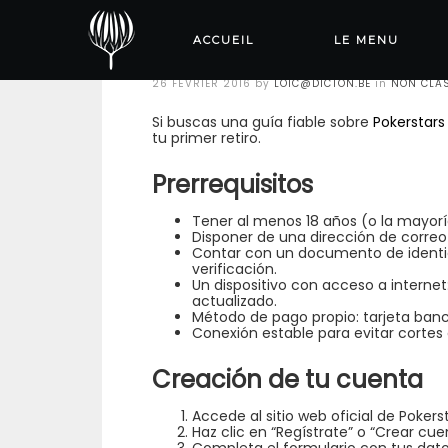
Guía práctica de P
apuestas y retiro
ACCUEIL
LE MENU
Posted
26 FÉVRIER 2016
by
LOIC@DICTON.BE
in
NON CLA
on
Si buscas una guía fiable sobre
Pokerstars
tu primer retiro.
Prerrequisitos
Tener al menos 18 años (o la mayoría
Disponer de una dirección de correo 
Contar con un documento de identida
verificación.
Un dispositivo con acceso a interne
actualizado.
Método de pago propio: tarjeta banc
Conexión estable para evitar cortes 
Creación de tu cuenta
Accede al sitio web oficial de Poker
Haz clic en “Regístrate” o “Crear cue