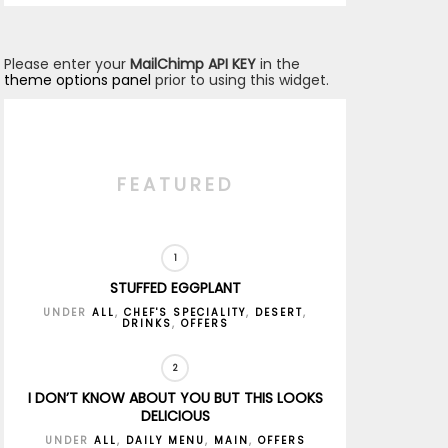
Please enter your
MailChimp API KEY
in the
theme options panel
prior to using this widget.
FEATURED
STUFFED EGGPLANT
UNDER
ALL
,
CHEF'S SPECIALITY
,
DESERT
,
DRINKS
,
OFFERS
I DON’T KNOW ABOUT YOU BUT THIS LOOKS
DELICIOUS
UNDER
ALL
,
DAILY MENU
,
MAIN
,
OFFERS