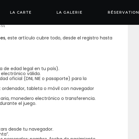
okerstars: registro,
s en línea
LA CARTE
LA GALERIE
RÉSERVATIO
SSÉ
 es
, este artículo cubre todo, desde el registro hasta
 de edad legal en tu país).
electrónico válida.
d oficial (DNI, NIE o pasaporte) para la
t: ordenador, tableta o móvil con navegador
aria, monedero electrónico o transferencia.
durante el juego.
stars desde tu navegador.
nta”.