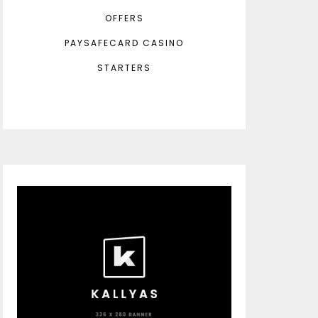
OFFERS
PAYSAFECARD CASINO
STARTERS