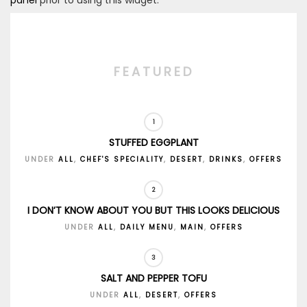
FEATURED
STUFFED EGGPLANT
UNDER
ALL
,
CHEF'S SPECIALITY
,
DESERT
,
DRINKS
,
OFFERS
I DON’T KNOW ABOUT YOU BUT THIS LOOKS DELICIOUS
UNDER
ALL
,
DAILY MENU
,
MAIN
,
OFFERS
SALT AND PEPPER TOFU
UNDER
ALL
,
DESERT
,
OFFERS