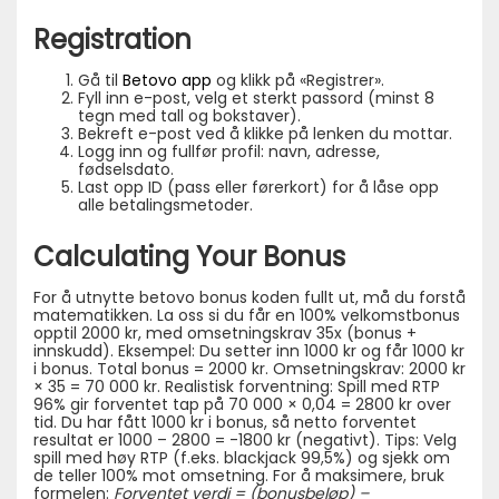
Registration
Gå til
Betovo app
og klikk på «Registrer».
Fyll inn e-post, velg et sterkt passord (minst 8
tegn med tall og bokstaver).
Bekreft e-post ved å klikke på lenken du mottar.
Logg inn og fullfør profil: navn, adresse,
fødselsdato.
Last opp ID (pass eller førerkort) for å låse opp
alle betalingsmetoder.
Calculating Your Bonus
For å utnytte betovo bonus koden fullt ut, må du forstå
matematikken. La oss si du får en 100% velkomstbonus
opptil 2000 kr, med omsetningskrav 35x (bonus +
innskudd). Eksempel: Du setter inn 1000 kr og får 1000 kr
i bonus. Total bonus = 2000 kr. Omsetningskrav: 2000 kr
× 35 = 70 000 kr. Realistisk forventning: Spill med RTP
96% gir forventet tap på 70 000 × 0,04 = 2800 kr over
tid. Du har fått 1000 kr i bonus, så netto forventet
resultat er 1000 – 2800 = -1800 kr (negativt). Tips: Velg
spill med høy RTP (f.eks. blackjack 99,5%) og sjekk om
de teller 100% mot omsetning. For å maksimere, bruk
formelen:
Forventet verdi = (bonusbeløp) –