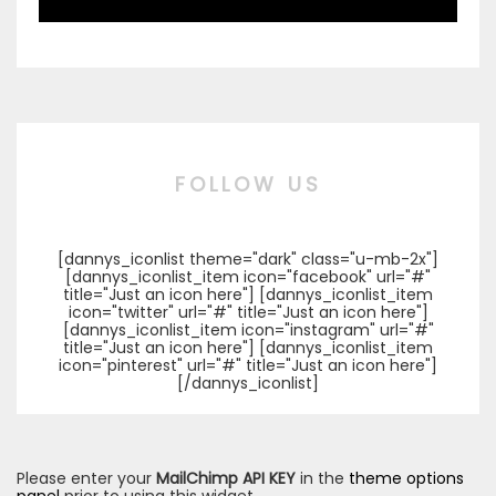
FOLLOW US
[dannys_iconlist theme="dark" class="u-mb-2x"]
[dannys_iconlist_item icon="facebook" url="#"
title="Just an icon here"] [dannys_iconlist_item
icon="twitter" url="#" title="Just an icon here"]
[dannys_iconlist_item icon="instagram" url="#"
title="Just an icon here"] [dannys_iconlist_item
icon="pinterest" url="#" title="Just an icon here"]
[/dannys_iconlist]
Please enter your
MailChimp API KEY
in the
theme options
panel
prior to using this widget.