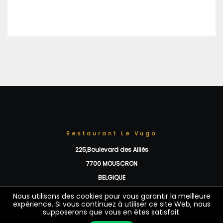
Restaurant Le Vugo
225,Boulevard des Alliés
7700 MOUSCRON
BELGIQUE
Nous utilisons des cookies pour vous garantir la meilleure
Nous utilisons des cookies pour vous garantir la meilleure
expérience. Si vous continuez à utiliser ce site Web, nous
expérience. Si vous continuez à utiliser ce site Web, nous
supposerons que vous en êtes satisfait.
supposerons que vous en êtes satisfait.