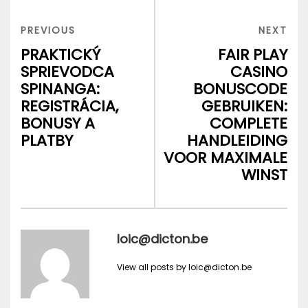
Navigation
de
PREVIOUS
NEX
PREVIOUS
NEXT
POST
POS
l’article
PRAKTICKÝ
FAIR PLAY
SPRIEVODCA
CASINO
SPINANGA:
BONUSCODE
REGISTRÁCIA,
GEBRUIKEN:
BONUSY A
COMPLETE
PLATBY
HANDLEIDING
VOOR MAXIMALE
WINST
loic@dicton.be
View all posts by loic@dicton.be