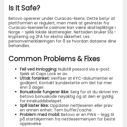
Is It Safe?
Betovo opererer under Curacao-lisens. Dette betyr at
plattformen er regulert, men merk at gevinster fra
Curacao-lisensierte casinoer kan være skattepliktige i
Norge – sjekk lokale skatteregler. Nettsiden bruker SSL-
kryptering og 2FA for ekstra sikkerhet. Les
personvernerklæringen for å se hvordan dataene dine
behandles.
Common Problems & Fixes
Feil ved innlogging:
Nullstill passord via e-post.
Sjekk at Caps Lock er av.
Uttak forsinket:
Verifiser at KYC-dokumenter er
godkjent. Kontakt kundestøtte om det tar mer
enn 3 dager.
Bonuskode fungerer ikke:
Sørg for at du skriver inn
betovo bonuskode nøyaktig og at den er gyldig
for innskuddsbeløpet.
Spill laster ikke:
Oppdater nettleseren eller prøv
en annen enhet. Tøm buffer/cache.
Problem med mobil:
Betovo er en PWA – legg til
på startskjermen fra nettlesermenyen for beste
opplevelse.