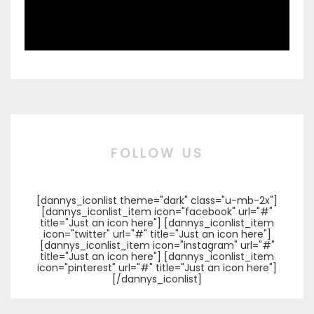
FOLLOW US
[dannys_iconlist theme="dark" class="u-mb-2x"]
[dannys_iconlist_item icon="facebook" url="#"
title="Just an icon here"] [dannys_iconlist_item
icon="twitter" url="#" title="Just an icon here"]
[dannys_iconlist_item icon="instagram" url="#"
title="Just an icon here"] [dannys_iconlist_item
icon="pinterest" url="#" title="Just an icon here"]
[/dannys_iconlist]