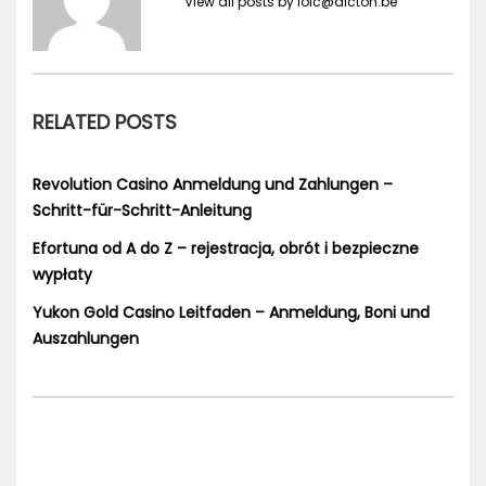
View all posts by loic@dicton.be
RELATED POSTS
Revolution Casino Anmeldung und Zahlungen –
Schritt-für-Schritt-Anleitung
Efortuna od A do Z – rejestracja, obrót i bezpieczne
wypłaty
Yukon Gold Casino Leitfaden – Anmeldung, Boni und
Auszahlungen