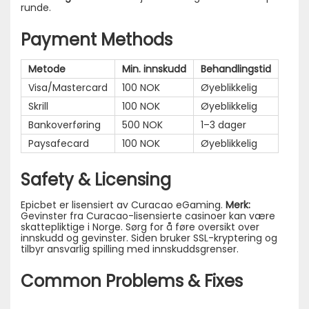
runde.
Payment Methods
Metode
Min. innskudd
Behandlingstid
Visa/Mastercard
100 NOK
Øyeblikkelig
Skrill
100 NOK
Øyeblikkelig
Bankoverføring
500 NOK
1–3 dager
Paysafecard
100 NOK
Øyeblikkelig
Safety & Licensing
Epicbet er lisensiert av Curacao eGaming.
Merk:
Gevinster fra Curacao-lisensierte casinoer kan være
skattepliktige i Norge. Sørg for å føre oversikt over
innskudd og gevinster. Siden bruker SSL-kryptering og
tilbyr ansvarlig spilling med innskuddsgrenser.
Common Problems & Fixes