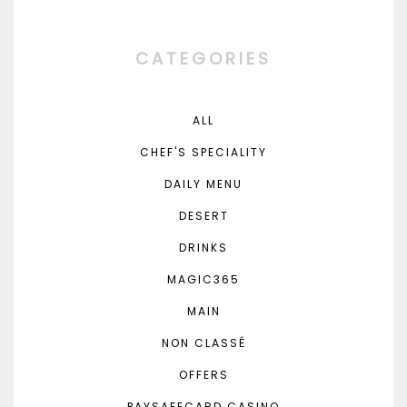
CATEGORIES
ALL
CHEF'S SPECIALITY
DAILY MENU
DESERT
DRINKS
MAGIC365
MAIN
NON CLASSÉ
OFFERS
PAYSAFECARD CASINO