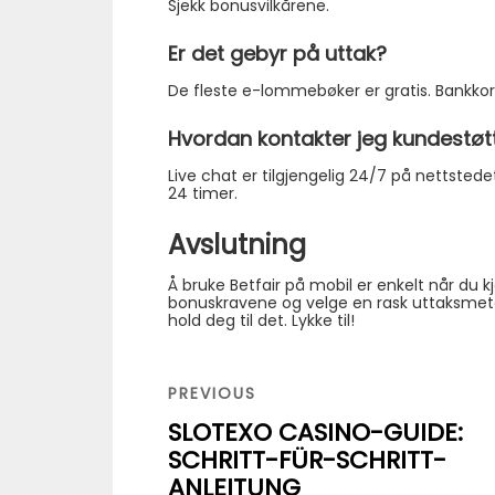
Sjekk bonusvilkårene.
Er det gebyr på uttak?
De fleste e-lommebøker er gratis. Bankkor
Hvordan kontakter jeg kundestøt
Live chat er tilgjengelig 24/7 på nettsted
24 timer.
Avslutning
Å bruke Betfair på mobil er enkelt når du kj
bonuskravene og velge en rask uttaksmetode
hold deg til det. Lykke til!
Navigation
de
PREVIOUS
PREVIOUS
POST
l’article
SLOTEXO CASINO-GUIDE:
SCHRITT-FÜR-SCHRITT-
ANLEITUNG