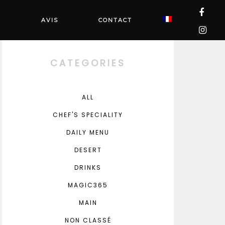
N
AVIS
CONTACT
CATEGORIES
ALL
CHEF'S SPECIALITY
DAILY MENU
DESERT
DRINKS
MAGIC365
MAIN
NON CLASSÉ