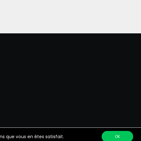
ns que vous en êtes satisfait.
ns que vous en êtes satisfait.
OK
OK