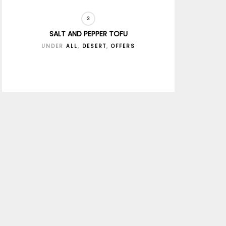
SALT AND PEPPER TOFU
UNDER
ALL
,
DESERT
,
OFFERS