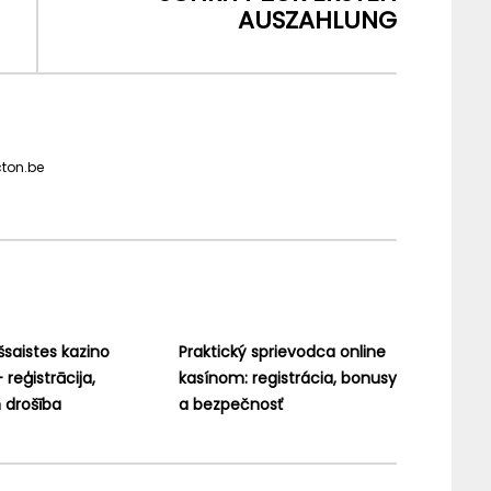
AUSZAHLUNG
cton.be
ešsaistes kazino
Praktický sprievodca online
 reģistrācija,
kasínom: registrácia, bonusy
 drošība
a bezpečnosť