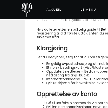
Betfair casino ap
registrering til ut
ACCUEIL
LE MENU
Posted
21 FÉVRIER 2015
by
LOIC@DICTON.BE
in
NON CLAS
on
Hvis du leter etter en pålitelig guide til
Betf
registrering til ditt første uttak. Enten du e
sikkerhetsråd.
Klargjøring
Før du begynner, sørg for at du har følgend
En gyldig e-postadresse og et mob
Et norsk betalingskort (Visa/Masterca
Oppdatert nettleser – Betfair-appen
nedlasting fra app-butikk.
Internettforbindelse – Wi-Fi eller m
Fylt ut skjema for bekreftelse av ide
Opprettelse av konto
Gå til Betfairs hjemmeside via nettles
Fyll inn personopplysninger: navn, ad