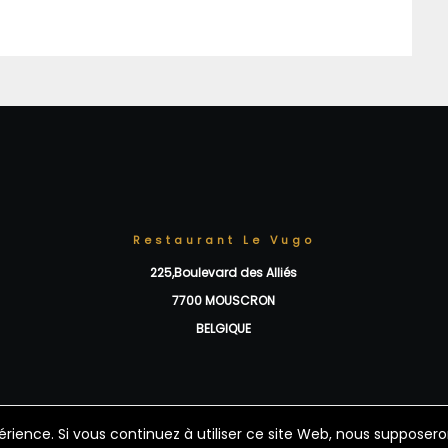
Restaurant Le Vugo
225,Boulevard des Alliés
7700 MOUSCRON
BELGIQUE
érience. Si vous continuez à utiliser ce site Web, nous supposero
érience. Si vous continuez à utiliser ce site Web, nous supposero