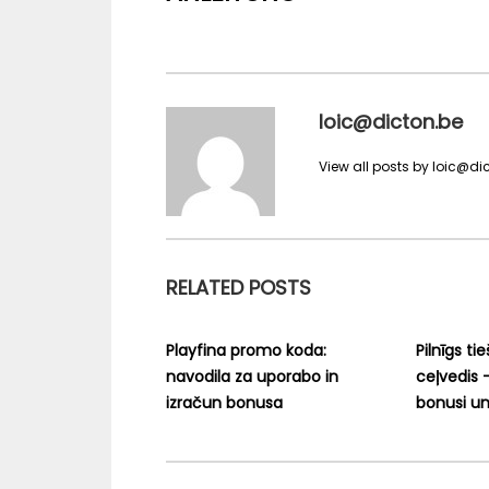
loic@dicton.be
View all posts by loic@di
RELATED POSTS
Playfina promo koda:
Pilnīgs ti
navodila za uporabo in
ceļvedis –
izračun bonusa
bonusi un