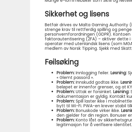
Mange e-lommebøker som Skrill og Neteller 
Sikkerhet og lisens
Betfair drives av Malta Gaming Authorit
strenge krav til rettferdig spilling og penge
personvernforordningen (GDPR). Kontoen d
faktorautentisering (2FA) – aktiver dette i 
operatør med utenlandsk lisens (som MGA) 
medlem av Norsk Tipping. Sjekk med Skatte
Feilsøking
Problem:
Innlogging feiler.
Løsning:
Sj
« Glemt passord ».
Problem:
Innskudd godtas ikke.
Løsni
beløpet er innenfor grenser, og at KYC
Problem:
Uttak er forsinket.
Løsning:
S
dokumentasjon er gyldig. Kontakt kun
Problem:
Spill laster ikke i mobilnettl
bytt til Wi-Fi. PWA-en krever stabil til
Problem:
Bonuskode virker ikke.
Løsni
den gjelder for din region. Bonuser er
Problem:
Konto låst av sikkerhetsgru
legitimasjon for å verifisere identitet