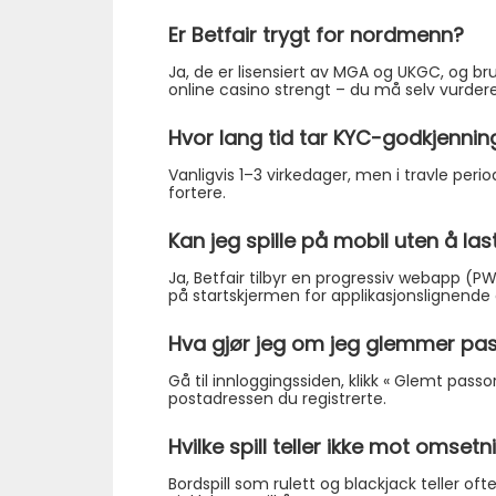
Er Betfair trygt for nordmenn?
Ja, de er lisensiert av MGA og UKGC, og br
online casino strengt – du må selv vurdere
Hvor lang tid tar KYC-godkjennin
Vanligvis 1–3 virkedager, men i travle perio
fortere.
Kan jeg spille på mobil uten å la
Ja, Betfair tilbyr en progressiv webapp (PWA
på startskjermen for applikasjonslignende 
Hva gjør jeg om jeg glemmer pa
Gå til innloggingssiden, klikk « Glemt pass
postadressen du registrerte.
Hvilke spill teller ikke mot omset
Bordspill som rulett og blackjack teller ofte