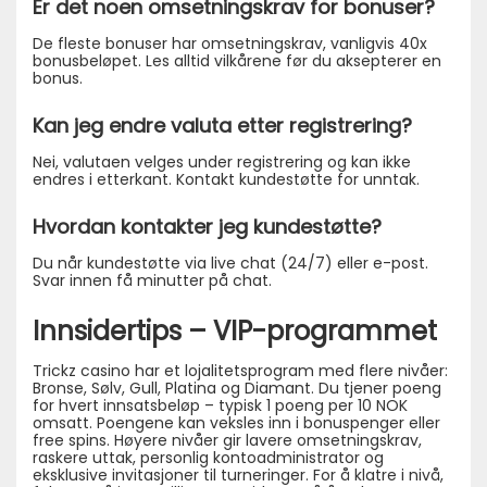
Er det noen omsetningskrav for bonuser?
De fleste bonuser har omsetningskrav, vanligvis 40x
bonusbeløpet. Les alltid vilkårene før du aksepterer en
bonus.
Kan jeg endre valuta etter registrering?
Nei, valutaen velges under registrering og kan ikke
endres i etterkant. Kontakt kundestøtte for unntak.
Hvordan kontakter jeg kundestøtte?
Du når kundestøtte via live chat (24/7) eller e-post.
Svar innen få minutter på chat.
Innsidertips – VIP-programmet
Trickz casino har et lojalitetsprogram med flere nivåer:
Bronse, Sølv, Gull, Platina og Diamant. Du tjener poeng
for hvert innsatsbeløp – typisk 1 poeng per 10 NOK
omsatt. Poengene kan veksles inn i bonuspenger eller
free spins. Høyere nivåer gir lavere omsetningskrav,
raskere uttak, personlig kontoadministrator og
eksklusive invitasjoner til turneringer. For å klatre i nivå,