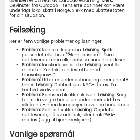
Lisensen er utstedt av Curacao eGaming.
Merk:
Gevinster fra Curacao-lisensierte casinoer kan være
underlagt lokal skatt i Norge. Sjekk med Skatteetaten
for din situasjon.
Feilsøking
Her er fem vanlige problemer og løsninger:
Problem:
Kan ikke logge inn.
Løsning:
Sjekk
passordet eller bruk “Glemt passord”. Tøm
nettleserbufferen eller prøv en annen nettleser.
Problem:
Innskudd vises ikke.
Løsning:
Vent 15
minutter. Kontakt kundestøtte med
transaksjons-ID.
Problem:
Uttak er under behandling i mer enn 48
timer.
Løsning:
Dobbeltsjekk KYC-status. Ta
kontakt via live chat.
Problem:
Bonusen ble ikke aktivert.
Løsning:
Sørg
for at du valgte bonusen under innskudd. Les
vilkårene – noen kampanjer krever en bonuskode.
Problem:
Spill laster ikke.
Løsning:
Oppdater
nettleseren, slå av adblock, eller bruk PWA-
modus (legg til hjemmeskjerm).
Vanlige spørsmål