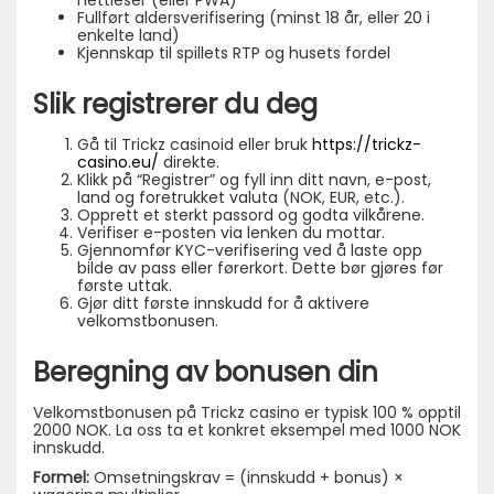
nettleser (eller PWA)
Fullført aldersverifisering (minst 18 år, eller 20 i
enkelte land)
Kjennskap til spillets RTP og husets fordel
Slik registrerer du deg
Gå til Trickz casinoid eller bruk
https://trickz-
casino.eu/
direkte.
Klikk på “Registrer” og fyll inn ditt navn, e-post,
land og foretrukket valuta (NOK, EUR, etc.).
Opprett et sterkt passord og godta vilkårene.
Verifiser e-posten via lenken du mottar.
Gjennomfør KYC-verifisering ved å laste opp
bilde av pass eller førerkort. Dette bør gjøres før
første uttak.
Gjør ditt første innskudd for å aktivere
velkomstbonusen.
Beregning av bonusen din
Velkomstbonusen på Trickz casino er typisk 100 % opptil
2000 NOK. La oss ta et konkret eksempel med 1000 NOK
innskudd.
Formel:
Omsetningskrav = (innskudd + bonus) ×