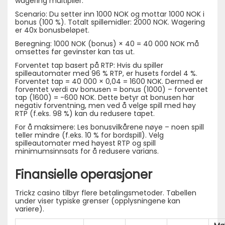
wagering multiplier.
Scenario: Du setter inn 1000 NOK og mottar 1000 NOK i
bonus (100 %). Totalt spillemidler: 2000 NOK. Wagering
er 40x bonusbeløpet.
Beregning: 1000 NOK (bonus) × 40 = 40 000 NOK må
omsettes før gevinster kan tas ut.
Forventet tap basert på RTP: Hvis du spiller
spilleautomater med 96 % RTP, er husets fordel 4 %.
Forventet tap = 40 000 × 0,04 = 1600 NOK. Dermed er
forventet verdi av bonusen = bonus (1000) – forventet
tap (1600) = -600 NOK. Dette betyr at bonusen har
negativ forventning, men ved å velge spill med høy
RTP (f.eks. 98 %) kan du redusere tapet.
For å maksimere: Les bonusvilkårene nøye – noen spill
teller mindre (f.eks. 10 % for bordspill). Velg
spilleautomater med høyest RTP og spill
minimumsinnsats for å redusere varians.
Finansielle operasjoner
Trickz casino tilbyr flere betalingsmetoder. Tabellen
under viser typiske grenser (opplysningene kan
variere).