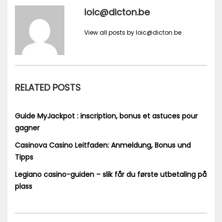
loic@dicton.be
View all posts by loic@dicton.be
RELATED POSTS
Guide MyJackpot : inscription, bonus et astuces pour
gagner
Casinova Casino Leitfaden: Anmeldung, Bonus und
Tipps
Legiano casino-guiden – slik får du første utbetaling på
plass