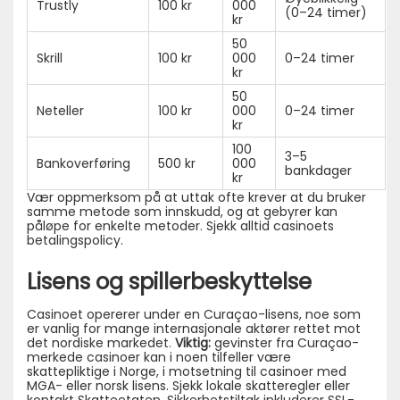
Trustly
100 kr
000
(0–24 timer)
kr
50
Skrill
100 kr
000
0–24 timer
kr
50
Neteller
100 kr
000
0–24 timer
kr
100
3–5
Bankoverføring
500 kr
000
bankdager
kr
Vær oppmerksom på at uttak ofte krever at du bruker
samme metode som innskudd, og at gebyrer kan
påløpe for enkelte metoder. Sjekk alltid casinoets
betalingspolicy.
Lisens og spillerbeskyttelse
Casinoet opererer under en Curaçao-lisens, noe som
er vanlig for mange internasjonale aktører rettet mot
det nordiske markedet.
Viktig:
gevinster fra Curaçao-
merkede casinoer kan i noen tilfeller være
skattepliktige i Norge, i motsetning til casinoer med
MGA- eller norsk lisens. Sjekk lokale skatteregler eller