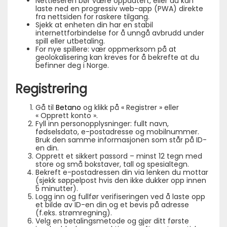
Nettleseren bør være oppdatert, eller du kan
laste ned en progressiv web-app (PWA) direkte
fra nettsiden for raskere tilgang.
Sjekk at enheten din har en stabil
internettforbindelse for å unngå avbrudd under
spill eller utbetaling.
For nye spillere: vær oppmerksom på at
geolokalisering kan kreves for å bekrefte at du
befinner deg i Norge.
Registrering
Gå til
Betano
og klikk på « Registrer » eller
« Opprett konto ».
Fyll inn personopplysninger: fullt navn,
fødselsdato, e-postadresse og mobilnummer.
Bruk den samme informasjonen som står på ID-
en din.
Opprett et sikkert passord – minst 12 tegn med
store og små bokstaver, tall og spesialtegn.
Bekreft e-postadressen din via lenken du mottar
(sjekk søppelpost hvis den ikke dukker opp innen
5 minutter).
Logg inn og fullfør verifiseringen ved å laste opp
et bilde av ID-en din og et bevis på adresse
(f.eks. strømregning).
Velg en betalingsmetode og gjør ditt første