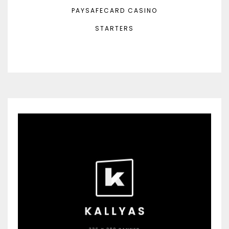
PAYSAFECARD CASINO
STARTERS