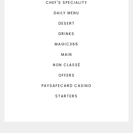
CHEF'S SPECIALITY
DAILY MENU
DESERT
DRINKS
MAGIC365
MAIN
NON CLASSÉ
OFFERS
PAYSAFECARD CASINO
STARTERS