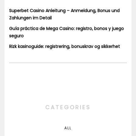
Superbet Casino Anleitung – Anmeldung, Bonus und
Zahlungen im Detail
Guía práctica de Mega Casino: registro, bonos y juego
seguro
Rizk kasinoguide: registrering, bonuskrav og sikkerhet
CATEGORIES
ALL