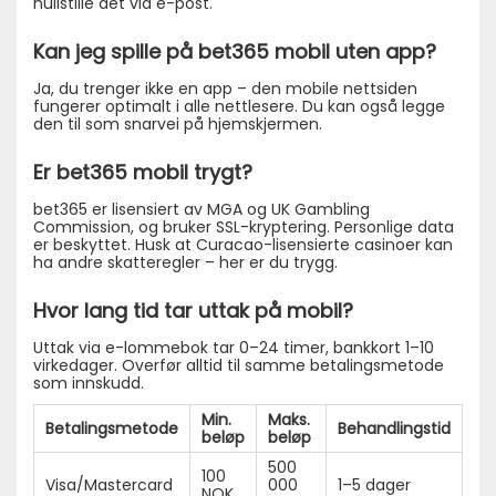
nullstille det via e-post.
Kan jeg spille på bet365 mobil uten app?
Ja, du trenger ikke en app – den mobile nettsiden
fungerer optimalt i alle nettlesere. Du kan også legge
den til som snarvei på hjemskjermen.
Er bet365 mobil trygt?
bet365 er lisensiert av MGA og UK Gambling
Commission, og bruker SSL-kryptering. Personlige data
er beskyttet. Husk at Curacao-lisensierte casinoer kan
ha andre skatteregler – her er du trygg.
Hvor lang tid tar uttak på mobil?
Uttak via e-lommebok tar 0–24 timer, bankkort 1–10
virkedager. Overfør alltid til samme betalingsmetode
som innskudd.
Min.
Maks.
Betalingsmetode
Behandlingstid
beløp
beløp
500
100
Visa/Mastercard
000
1–5 dager
NOK