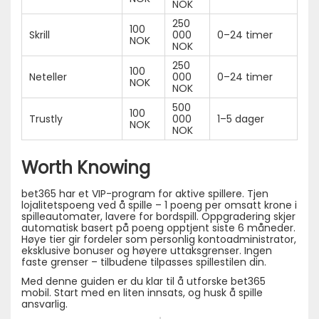
NOK
250
100
Skrill
000
0–24 timer
NOK
NOK
250
100
Neteller
000
0–24 timer
NOK
NOK
500
100
Trustly
000
1–5 dager
NOK
NOK
Worth Knowing
bet365 har et VIP-program for aktive spillere. Tjen
lojalitetspoeng ved å spille – 1 poeng per omsatt krone i
spilleautomater, lavere for bordspill. Oppgradering skjer
automatisk basert på poeng opptjent siste 6 måneder.
Høye tier gir fordeler som personlig kontoadministrator,
eksklusive bonuser og høyere uttaksgrenser. Ingen
faste grenser – tilbudene tilpasses spillestilen din.
Med denne guiden er du klar til å utforske bet365
mobil. Start med en liten innsats, og husk å spille
ansvarlig.