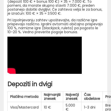
(depozit 100 € + bonus 100 €) × 35 = 7.000 €. To
pomeni, da morate skupno staviti 7.000 €, preden
postanejo dobitki dvigljivi. Če zahteva velja le za bonus,
je izračun: 100 € × 35 = 3.500 €.
Pri izpolnjevanju zahtev upoštevajte, da različne igre
prispevajo različno. Igralni avtomati običajno prispevajo
100 %, namizne igre (blackjack, ruleta) pa pogosto le
10–20 %. Vedno preverite pogoje bonusa.
Depoziti in dvigi
Najmanjši
Največji
Čas
Plačilna metoda
Pro
znesek
znesek
obdelave
5.000
Bre
Visa/Mastercard
10 €
1–3 dni
€
pro