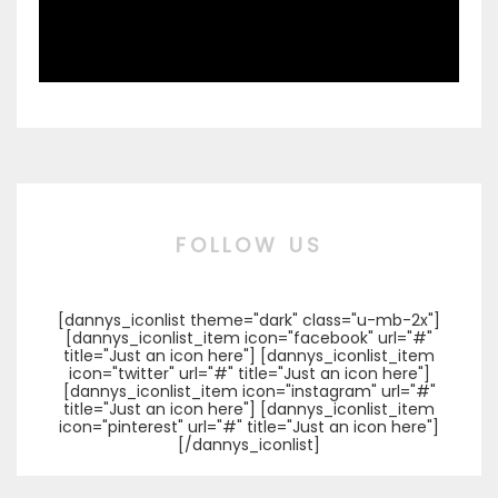
FOLLOW US
[dannys_iconlist theme="dark" class="u-mb-2x"]
[dannys_iconlist_item icon="facebook" url="#"
title="Just an icon here"] [dannys_iconlist_item
icon="twitter" url="#" title="Just an icon here"]
[dannys_iconlist_item icon="instagram" url="#"
title="Just an icon here"] [dannys_iconlist_item
icon="pinterest" url="#" title="Just an icon here"]
[/dannys_iconlist]