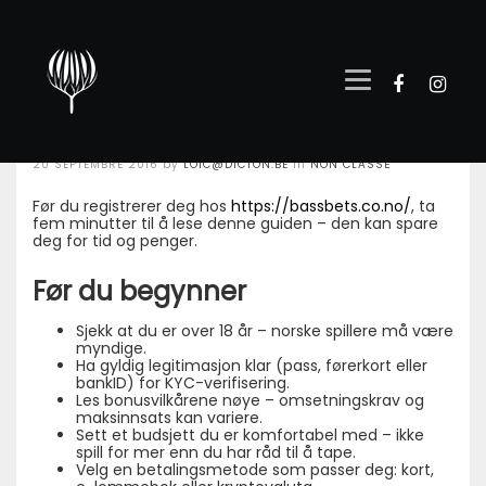
slik kommer du i gang
med innskudd og
bonuser
Posted
20 SEPTEMBRE 2016
by
LOIC@DICTON.BE
in
NON CLASSÉ
on
Før du registrerer deg hos
https://bassbets.co.no/
, ta
fem minutter til å lese denne guiden – den kan spare
deg for tid og penger.
Før du begynner
Sjekk at du er over 18 år – norske spillere må være
myndige.
Ha gyldig legitimasjon klar (pass, førerkort eller
bankID) for KYC-verifisering.
Les bonusvilkårene nøye – omsetningskrav og
maksinnsats kan variere.
Sett et budsjett du er komfortabel med – ikke
spill for mer enn du har råd til å tape.
Velg en betalingsmetode som passer deg: kort,