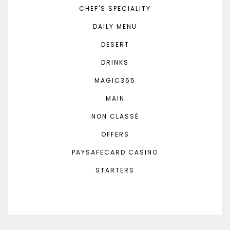
CHEF'S SPECIALITY
DAILY MENU
DESERT
DRINKS
MAGIC365
MAIN
NON CLASSÉ
OFFERS
PAYSAFECARD CASINO
STARTERS