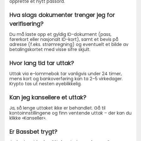
opprette et nytt passord.
Hva slags dokumenter trenger jeg for
verifisering?
Du må laste opp et gyldig ID-dokument (pass,
førerkort eller nasjonalt ID-kort), samt et bevis på
adresse (f.eks. strømregning) og eventuelt et bilde av
betalingskortet med visse sifre skjult.
Hvor lang tid tar uttak?
Uttak via e-lommebok tar vanligvis under 24 timer,
mens kort og bankoverføring kan ta 2–5 virkedager.
Krypto tas ut nesten øyeblikkelig.
Kan jeg kansellere et uttak?
Ja, så lenge uttaket ikke er behandlet. Gå til
kontoinnstillingene og finn ventende uttak – der kan du
klikke «Kanseller».
Er Bassbet trygt?