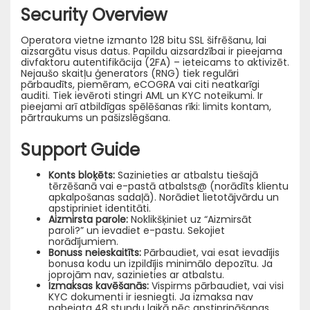
Security Overview
Operatora vietne izmanto 128 bitu SSL šifrēšanu, lai
aizsargātu visus datus. Papildu aizsardzībai ir pieejama
divfaktoru autentifikācija (2FA) – ieteicams to aktivizēt.
Nejaušo skaitļu ģenerators (RNG) tiek regulāri
pārbaudīts, piemēram, eCOGRA vai citi neatkarīgi
auditi. Tiek ievēroti stingri AML un KYC noteikumi. Ir
pieejami arī atbildīgas spēlēšanas rīki: limits kontam,
pārtraukums un pašizslēgšana.
Support Guide
Konts bloķēts:
Sazinieties ar atbalstu tiešajā
tērzēšanā vai e-pastā atbalsts@ (norādīts klientu
apkalpošanas sadaļā). Norādiet lietotājvārdu un
apstipriniet identitāti.
Aizmirsta parole:
Noklikšķiniet uz “Aizmirsāt
paroli?” un ievadiet e-pastu. Sekojiet
norādījumiem.
Bonuss neieskaitīts:
Pārbaudiet, vai esat ievadījis
bonusa kodu un izpildījis minimālo depozītu. Ja
joprojām nav, sazinieties ar atbalstu.
Izmaksas kavēšanās:
Vispirms pārbaudiet, vai visi
KYC dokumenti ir iesniegti. Ja izmaksa nav
pabeigta 48 stundu laikā pēc apstiprināšanas,