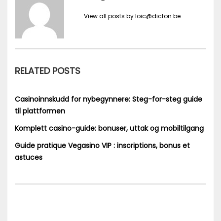
View all posts by loic@dicton.be
RELATED POSTS
Casinoinnskudd for nybegynnere: Steg-for-steg guide
til plattformen
Komplett casino-guide: bonuser, uttak og mobiltilgang
Guide pratique Vegasino VIP : inscriptions, bonus et
astuces