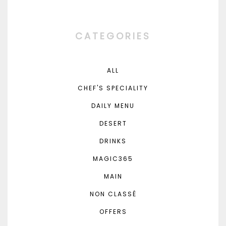
CATEGORIES
ALL
CHEF'S SPECIALITY
DAILY MENU
DESERT
DRINKS
MAGIC365
MAIN
NON CLASSÉ
OFFERS