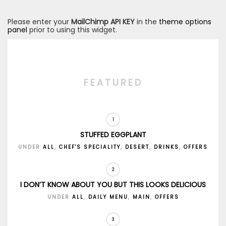
Please enter your
MailChimp API KEY
in the
theme options
panel
prior to using this widget.
FEATURED
STUFFED EGGPLANT
UNDER
ALL
,
CHEF'S SPECIALITY
,
DESERT
,
DRINKS
,
OFFERS
I DON’T KNOW ABOUT YOU BUT THIS LOOKS DELICIOUS
UNDER
ALL
,
DAILY MENU
,
MAIN
,
OFFERS