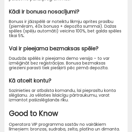
Kādi ir bonusa nosacījumi?
Bonuss ir jāizspēlē ar noteiktu likmju aprites prasību
(piemēram, 40x bonusa + depozīta summai). Dažas
spēles (spēļu automāti) veicina 100%, bet galda spēles
tikai 5%.
Vai ir pieejama bezmaksas spēle?
Daudzās spēlēs ir pieejama demo versija – to var
izmēģināt bez reģistrācijas. Bonusa bezmaksas
griezieni parasti tiek piešķirti pēc pirmā depozīta.
Kā atcelt kontu?
Sazinieties ar atbalsta komandu, lai pieprasītu konta
slēgšanu. Ja vēlaties īslaicīgu pārtraukumu, varat
izmantot pašizslēgšanās rīku.
Good to Know
Operatora VIP programma sastāv no vairākiem
līmeņiem: bronzas, sudraba, zelta, platīna un dimanta.