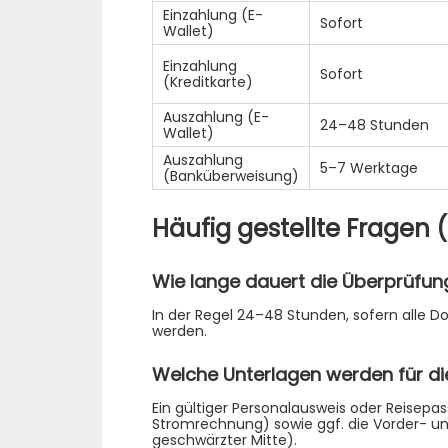
Einzahlung (E-
Sofort
Wallet)
Einzahlung
Sofort
(Kreditkarte)
Auszahlung (E-
24–48 Stunden
Wallet)
Auszahlung
5–7 Werktage
(Banküberweisung)
Häufig gestellte Fragen 
Wie lange dauert die Überprüfu
In der Regel 24–48 Stunden, sofern alle D
werden.
Welche Unterlagen werden für die
Ein gültiger Personalausweis oder Reisepass
Stromrechnung) sowie ggf. die Vorder- un
geschwärzter Mitte).