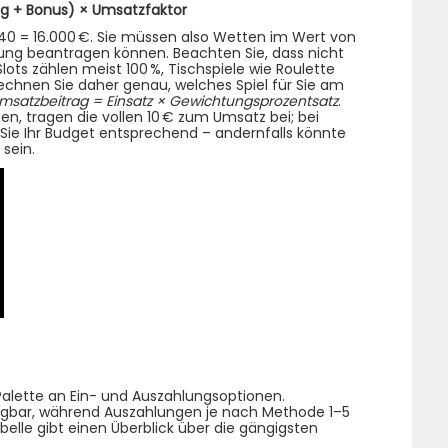
ng + Bonus) × Umsatzfaktor
 40 = 16.000 €. Sie müssen also Wetten im Wert von
hlung beantragen können. Beachten Sie, dass nicht
Slots zählen meist 100 %, Tischspiele wie Roulette
Rechnen Sie daher genau, welches Spiel für Sie am
msatzbeitrag = Einsatz × Gewichtungsprozentsatz
.
en, tragen die vollen 10 € zum Umsatz bei; bei
n Sie Ihr Budget entsprechend – andernfalls könnte
sein.
Palette an Ein- und Auszahlungsoptionen.
rfügbar, während Auszahlungen je nach Methode 1–5
elle gibt einen Überblick über die gängigsten