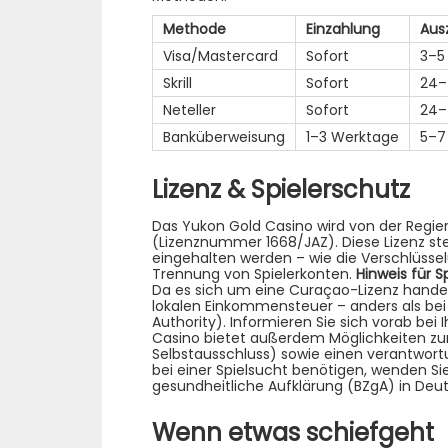
Methode
Einzahlung
Aus
Visa/Mastercard
Sofort
3–5
Skrill
Sofort
24–
Neteller
Sofort
24–
Banküberweisung
1–3 Werktage
5–7
Lizenz & Spielerschutz
Das Yukon Gold Casino wird von der Regier
(Lizenznummer 1668/JAZ). Diese Lizenz ste
eingehalten werden – wie die Verschlüssel
Trennung von Spielerkonten.
Hinweis für S
Da es sich um eine Curaçao-Lizenz handel
lokalen Einkommensteuer – anders als bei 
Authority). Informieren Sie sich vorab be
Casino bietet außerdem Möglichkeiten zur 
Selbstausschluss) sowie einen verantwortu
bei einer Spielsucht benötigen, wenden Si
gesundheitliche Aufklärung (BZgA) in Deu
Wenn etwas schiefgeht