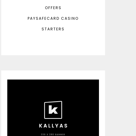
OFFERS
PAYSAFECARD CASINO
STARTERS