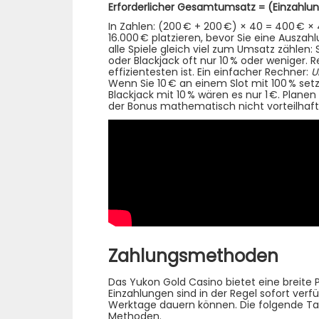
Erforderlicher Gesamtumsatz = (Einzahlu
In Zahlen: (200 € + 200 €) × 40 = 400 € ×
16.000 € platzieren, bevor Sie eine Ausza
alle Spiele gleich viel zum Umsatz zählen: 
oder Blackjack oft nur 10 % oder weniger. 
effizientesten ist. Ein einfacher Rechner:
U
Wenn Sie 10 € an einem Slot mit 100 % setz
Blackjack mit 10 % wären es nur 1 €. Plane
der Bonus mathematisch nicht vorteilhaft 
Zahlungsmethoden
Das Yukon Gold Casino bietet eine breite 
Einzahlungen sind in der Regel sofort ve
Werktage dauern können. Die folgende Tab
Methoden.