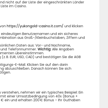
land nicht auf der Liste der eingeschränkten Länder
 Liste im Casino.
 von
https://yukongold-casino.it.com/
und klicken
en eindeutigen Benutzernamen und ein sicheres
ombination aus Groß-/Kleinbuchstaben, Ziffern und
ersönlichen Daten aus: Vor- und Nachname,
se und Telefonnummer.
Wichtig:
Alle Angaben
kumenten übereinstimmen.
(z. B. EUR, USD, CAD) und bestätigen Sie die AGB
tigungs-E-Mail. Klicken Sie auf den darin
rung abzuschließen. Danach können Sie sich
ätigen.
erstehen, nehmen wir ein typisches Beispiel: Ein
 mit einer Umsatzbedingung von 40x (Bonus +
€ ein und erhalten 200 € Bonus – Ihr Guthaben