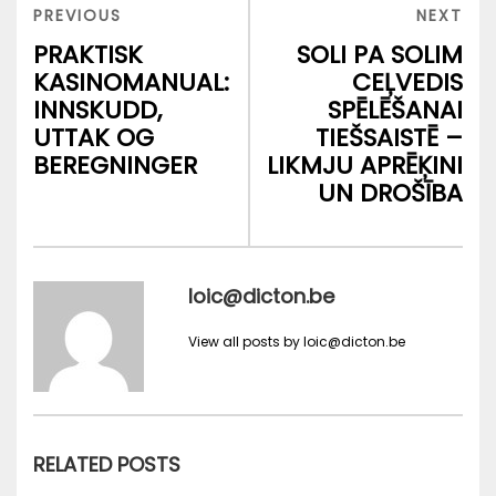
de
PREVIOUS
NEX
PREVIOUS
NEXT
POST
POS
l’article
PRAKTISK
SOLI PA SOLIM
KASINOMANUAL:
CEĻVEDIS
INNSKUDD,
SPĒLĒŠANAI
UTTAK OG
TIEŠSAISTĒ –
BEREGNINGER
LIKMJU APRĒĶINI
UN DROŠĪBA
loic@dicton.be
View all posts by loic@dicton.be
RELATED POSTS