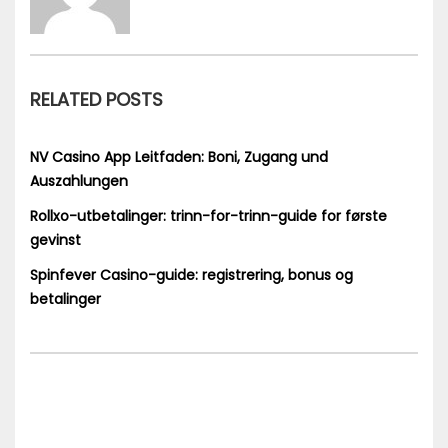
RELATED POSTS
NV Casino App Leitfaden: Boni, Zugang und
Auszahlungen
Rollxo-utbetalinger: trinn-for-trinn-guide for første
gevinst
Spinfever Casino-guide: registrering, bonus og
betalinger