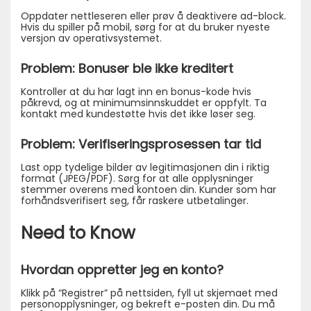
Oppdater nettleseren eller prøv å deaktivere ad-block.
Hvis du spiller på mobil, sørg for at du bruker nyeste
versjon av operativsystemet.
Problem: Bonuser ble ikke kreditert
Kontroller at du har lagt inn en bonus-kode hvis
påkrevd, og at minimumsinnskuddet er oppfylt. Ta
kontakt med kundestøtte hvis det ikke løser seg.
Problem: Verifiseringsprosessen tar tid
Last opp tydelige bilder av legitimasjonen din i riktig
format (JPEG/PDF). Sørg for at alle opplysninger
stemmer overens med kontoen din. Kunder som har
forhåndsverifisert seg, får raskere utbetalinger.
Need to Know
Hvordan oppretter jeg en konto?
Klikk på “Registrer” på nettsiden, fyll ut skjemaet med
personopplysninger, og bekreft e-posten din. Du må