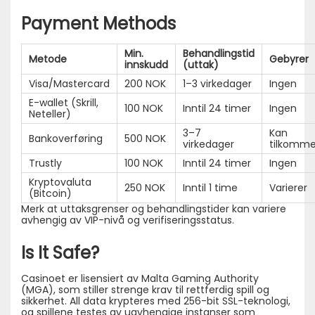
Payment Methods
Min.
Behandlingstid
Metode
Gebyrer
innskudd
(uttak)
Visa/Mastercard
200 NOK
1–3 virkedager
Ingen
E-wallet (Skrill,
100 NOK
Inntil 24 timer
Ingen
Neteller)
3–7
Kan
Bankoverføring
500 NOK
virkedager
tilkomm
Trustly
100 NOK
Inntil 24 timer
Ingen
Kryptovaluta
250 NOK
Inntil 1 time
Varierer
(Bitcoin)
Merk at uttaksgrenser og behandlingstider kan variere
avhengig av VIP-nivå og verifiseringsstatus.
Is It Safe?
Casinoet er lisensiert av Malta Gaming Authority
(MGA), som stiller strenge krav til rettferdig spill og
sikkerhet. All data krypteres med 256-bit SSL-teknologi,
og spillene testes av uavhengige instanser som