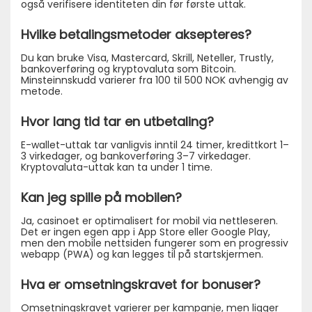
også verifisere identiteten din før første uttak.
Hvilke betalingsmetoder aksepteres?
Du kan bruke Visa, Mastercard, Skrill, Neteller, Trustly,
bankoverføring og kryptovaluta som Bitcoin.
Minsteinnskudd varierer fra 100 til 500 NOK avhengig av
metode.
Hvor lang tid tar en utbetaling?
E-wallet-uttak tar vanligvis inntil 24 timer, kredittkort 1–
3 virkedager, og bankoverføring 3–7 virkedager.
Kryptovaluta-uttak kan ta under 1 time.
Kan jeg spille på mobilen?
Ja, casinoet er optimalisert for mobil via nettleseren.
Det er ingen egen app i App Store eller Google Play,
men den mobile nettsiden fungerer som en progressiv
webapp (PWA) og kan legges til på startskjermen.
Hva er omsetningskravet for bonuser?
Omsetningskravet varierer per kampanje, men ligger