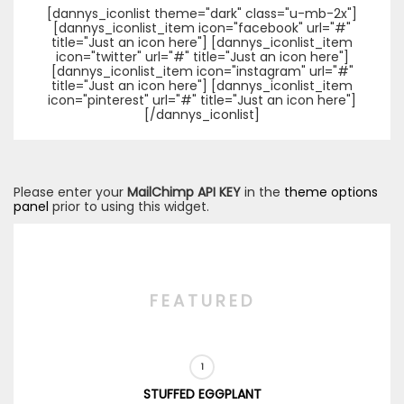
[dannys_iconlist theme="dark" class="u-mb-2x"]
[dannys_iconlist_item icon="facebook" url="#"
title="Just an icon here"] [dannys_iconlist_item
icon="twitter" url="#" title="Just an icon here"]
[dannys_iconlist_item icon="instagram" url="#"
title="Just an icon here"] [dannys_iconlist_item
icon="pinterest" url="#" title="Just an icon here"]
[/dannys_iconlist]
Please enter your
MailChimp API KEY
in the
theme options
panel
prior to using this widget.
FEATURED
STUFFED EGGPLANT