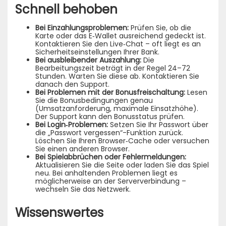
Schnell behoben
Bei Einzahlungsproblemen:
Prüfen Sie, ob die
Karte oder das E‑Wallet ausreichend gedeckt ist.
Kontaktieren Sie den Live‑Chat – oft liegt es an
Sicherheitseinstellungen Ihrer Bank.
Bei ausbleibender Auszahlung:
Die
Bearbeitungszeit beträgt in der Regel 24–72
Stunden. Warten Sie diese ab. Kontaktieren Sie
danach den Support.
Bei Problemen mit der Bonusfreischaltung:
Lesen
Sie die Bonusbedingungen genau
(Umsatzanforderung, maximale Einsatzhöhe).
Der Support kann den Bonusstatus prüfen.
Bei Login‑Problemen:
Setzen Sie Ihr Passwort über
die „Passwort vergessen“-Funktion zurück.
Löschen Sie Ihren Browser‑Cache oder versuchen
Sie einen anderen Browser.
Bei Spielabbrüchen oder Fehlermeldungen:
Aktualisieren Sie die Seite oder laden Sie das Spiel
neu. Bei anhaltenden Problemen liegt es
möglicherweise an der Serververbindung –
wechseln Sie das Netzwerk.
Wissenswertes