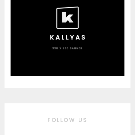
FOLLOW US