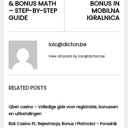
& BONUS MATH
BONUS IN
– STEP-BY-STEP
MOBILNA
GUIDE
IGRALNICA
loic@dicton.be
View all posts by loic@dicton.be
RELATED POSTS
Qbet casino – Volledige gids voor registratie, bonussen
en uitbetalingen
Rizk Casino PL: Rejestracja, Bonus i Płatności – Poradnik